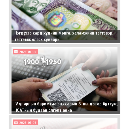
Нэгдүгээр сард хүүхдийн мөнгө, халамжийн тэтгэвэр,
тэтгэмж олгох хуваарь
2026-01-06
IV улирлын баримтаа энэ сарын 8-ны дотор бүртгүүлж,
НӨАТ-ын буцаан олголт авна
2026-01-05