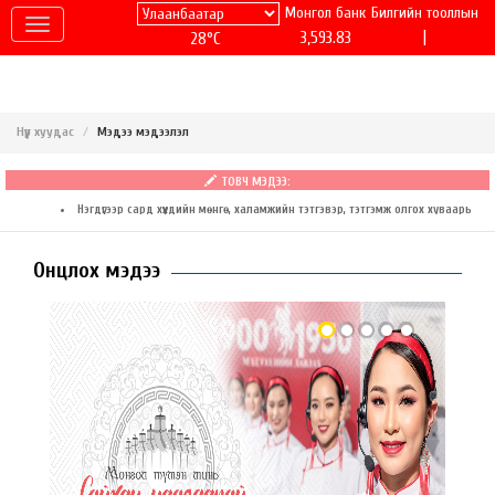
Монгол банк
Билгийн тооллын
|
3,593.83
28°C
Нүүр хуудас
Мэдээ мэдээлэл
ТОВЧ МЭДЭЭ:
Нэгдүгээр сард хүүхдийн мөнгө, халамжийн тэтгэвэр, тэтгэмж олгох хуваарь
IV улирлын баримтаа энэ сарын 8-ны дотор бүртгүүлж, НӨАТ-ын буцаан олголт авна
2026 оныг дуустал визийн шаардлагаас чөлөөлөгдсөн 34 улсын жагсаалт
Онцлох мэдээ
Өнөөдөр салхи тогтуун, нийт нутгаар цас орохгүй
Ихэнх нутгаар цэлмэг, цаг агаар тогтуун байна
AI камераар замын хөдөлгөөний зөрчил илрүүлж, торгууль ногдуулж эхэллээ
Нийслэлд -17 градус байна
Ойрын 5 хоногийн цаг агаарын мэдээ
2026 онд хаана, ямар баяр болох вэ?
“Мөрөөдлийн мөсөн цэнгэлдэх–2025” Төв цэнгэлдэх хүрээлэнд нээлтээ хийлээ
Өвлийн туйл, хүйтний ес эхэллээ