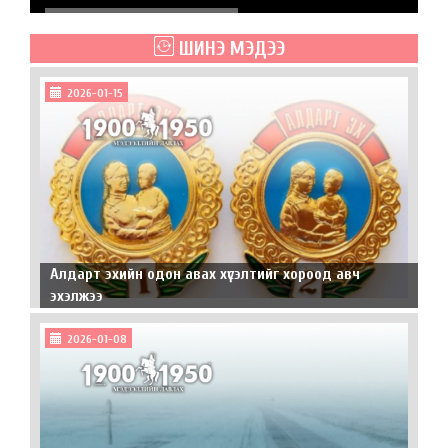
ШИНЭ МЭДЭЭ
2026-01-15
Алдарт эхийн одон авах хүсэлтийг хороод авч
эхэлжээ
2026-01-08