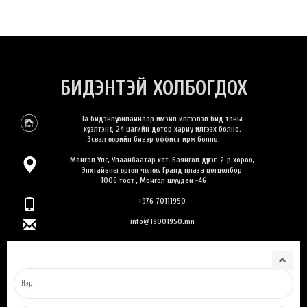
2026-01-02
БИДЭНТЭЙ ХОЛБОГДОХ
Та бидэнлүү онлайнаар имэйл илгээвэл бид таны
хүсэлтэнд 24 цагийн дотор хариу илгээх болно.
Ихэнх нутгаар цэлмэг, цаг агаар тогтуун байна
Эсвэл өөрийн биеэр оффист ирж болно.
Монгол Улс, Улаанбаатар хот, Баянгол дүүрэг, 2-р хороо,
Энхтайвны өргөн чөлөө, Гранд плаза цогцолбор
1006 тоот , Монгол шуудан -46
2026-01-02
+976-70111950
info@19001950.mn