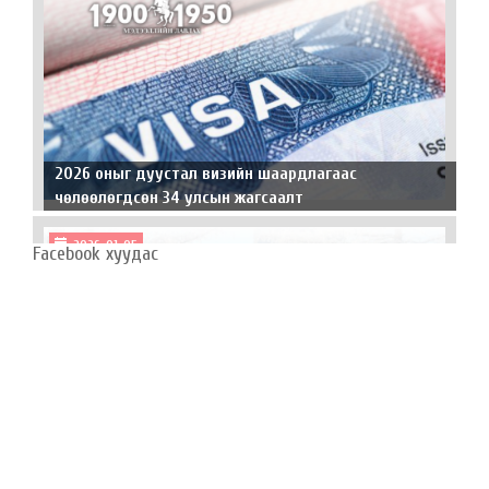
2026 оныг дуустал визийн шаардлагаас
чөлөөлөгдсөн 34 улсын жагсаалт
2026-01-05
Facebook хуудас
Өнөөдөр салхи тогтуун, нийт нутгаар цас орохгүй