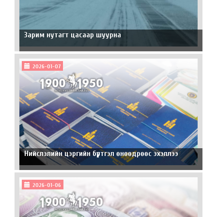
Зарим нутагт цасаар шуурна
2026-01-07
Нийслэлийн цэргийн бүртгэл өнөөдрөөс эхэллээ
2026-01-06