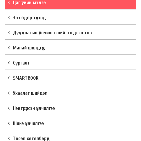
Цаг үеийн мэдээ
Энэ өдөр түүхэнд
Дуудлагын үйлчилгээний нэгдсэн төв
Манай шилдгүүд
Сургалт
SMARTBOOK
Ухаалаг шийдэл
Нэвтрүүлсэн үйлчилгээ
Шинэ үйлчилгээ
Төсөл хөтөлбөрүүд