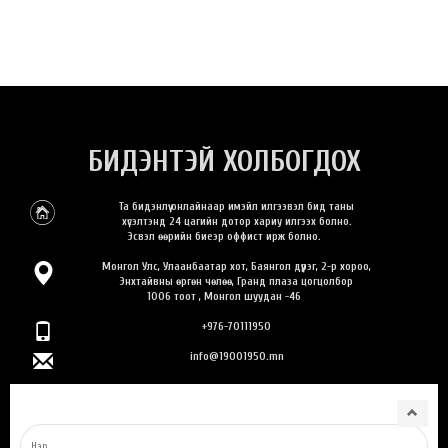
БИДЭНТЭЙ ХОЛБОГДОХ
Та бидэнлүү онлайнаар имэйл илгээвэл бид таны
хүсэлтэнд 24 цагийн дотор хариу илгээх болно.
Эсвэл өөрийн биеэр оффист ирж болно.
Монгол Улс, Улаанбаатар хот, Баянгол дүүрэг, 2-р хороо,
Энхтайвны өргөн чөлөө, Гранд плаза цогцолбор
1006 тоот , Монгол шуудан -46
+976-70111950
info@19001950.mn