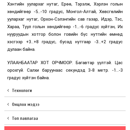
Хэнтийн уулархаг нутаг, Ерөө, Тэрэлж, Хэрлэн голын
хөндийгөөр -5...-10 градус, Монгол-Алтай, Хөвсгөлийн
уулархаг нутаг, Орхон-Сэлэнгийн сав газар, Идэр, Тэс,
Хараа, Туул голын хөндийгөөр -1...-6 градус хүйтэн, Их
нууруудын хотгор болон говийн бүс нутгийн өмнөд
хэсгээр +3...+8 градус, бусад нутгаар -3...+2 градус
дулаан байна.
УЛААНБААТАР ХОТ ОРЧМООР: Багавтар үүлтэй. Цас
орохгүй. Салхи баруунаас секундэд 3-8 метр. -1...-3
градус хүйтэн байна.
Технологи
Онцлох мэдээ
Топ лавлагаа