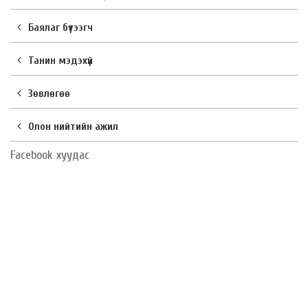
Баялаг бүтээгч
Танин мэдэхүй
Зөвлөгөө
Олон нийтийн ажил
Facebook хуудас