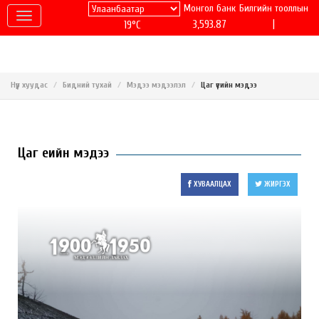
Монгол банк
Билгийн тооллын
|
3,593.87
19°C
Нүүр хуудас
Бидний тухай
Мэдээ мэдээлэл
Цаг үеийн мэдээ
Цаг үеийн мэдээ
ХУВААЛЦАХ
ЖИРГЭХ