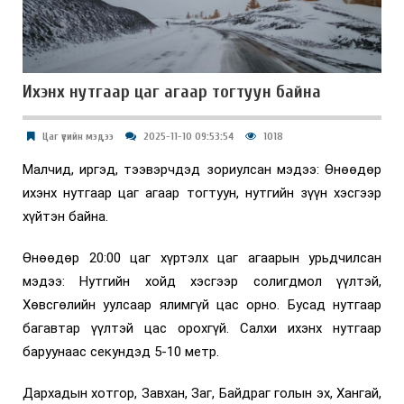
Ихэнх нутгаар цаг агаар тогтуун байна
Цаг үеийн мэдээ
2025-11-10 09:53:54
1018
Малчид, иргэд, тээвэрчдэд зориулсан мэдээ: Өнөөдөр
ихэнх нутгаар цаг агаар тогтуун, нутгийн зүүн хэсгээр
хүйтэн байна.
Өнөөдөр 20:00 цаг хүртэлх цаг агаарын урьдчилсан
мэдээ: Нутгийн хойд хэсгээр солигдмол үүлтэй,
Хөвсгөлийн уулсаар ялимгүй цас орно. Бусад нутгаар
багавтар үүлтэй цас орохгүй. Салхи ихэнх нутгаар
баруунаас секундэд 5-10 метр.
Дархадын хотгор, Завхан, Заг, Байдраг голын эх, Хангай,