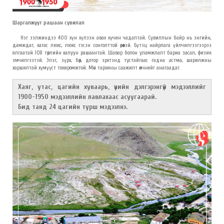
Шаргалжуут рашаан сувилал
Нэг ээлжиндээ 400 хүн хүлээн авах хүчин чадалтай. Сувиллын байр нь энгийн,
дамждаг, хагас люкс, люкс гэсэн сонголттой өрөөтэй. Бүтэц найрлага үйлчилгээгээрээ
ялгаатай 108 төрлийн халуун рашаантай. Шавар болон уламжлалт бариа засал, физик
эмчилгээтэй. Элэг, зүрх, бөөр, дотор эрхтэнд тустайгаас гадна астма, шарилжны
харшилтай хүмүүст тохиромжтой. Мөн тархины саажилт өвчнийг анагаадаг.
Хаяг, утас, цагийн хуваарь, үнийн дэлгэрэнгүй мэдээллийг
1900-1950 мэдээллийн лавлахаас асуугаарай.
Бид танд 24 цагийн турш мэдээлнэ.