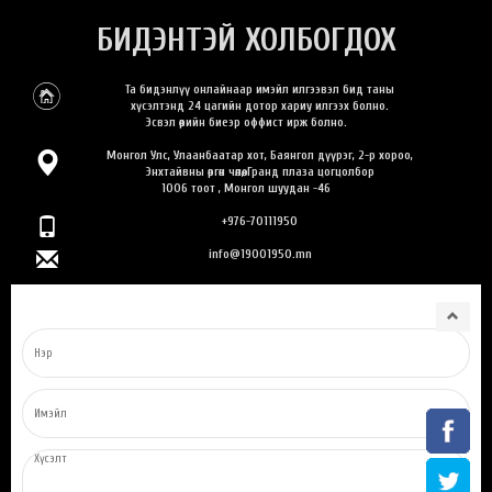
БИДЭНТЭЙ ХОЛБОГДОХ
Та бидэнлүү онлайнаар имэйл илгээвэл бид таны
хүсэлтэнд 24 цагийн дотор хариу илгээх болно.
Эсвэл өөрийн биеэр оффист ирж болно.
Монгол Улс, Улаанбаатар хот, Баянгол дүүрэг, 2-р хороо,
Энхтайвны өргөн чөлөө, Гранд плаза цогцолбор
1006 тоот , Монгол шуудан -46
+976-70111950
info@19001950.mn