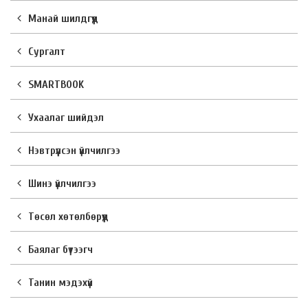
Манай шилдгүүд
Сургалт
SMARTBOOK
Ухаалаг шийдэл
Нэвтрүүлсэн үйлчилгээ
Шинэ үйлчилгээ
Төсөл хөтөлбөрүүд
Баялаг бүтээгч
Танин мэдэхүй