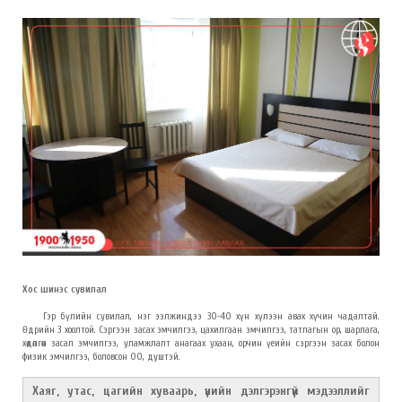
Хос шинэс сувилал
Гэр бүлийн
сувилал, нэг ээлжиндээ 30-40 хүн хүлээн авах хүчин чадалтай.
Өдрийн 3 хоолтой. Сэргээн засах эмчилгээ, цахилгаан эмчилгээ, татлагын ор, шарлага,
хөдөлгөөн засал эмчилгээ, уламжлалт анагаах ухаан, орчин үеийн сэргээн засах болон
физик эмчилгээ, боловсон 00, душтэй.
Хаяг, утас, цагийн хуваарь, үнийн дэлгэрэнгүй мэдээллийг