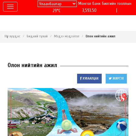
Монгол банк
Билгийн тооллын
|
3,593.50
29°C
Нүүр хуудас
Бидний тухай
Мэдээ мэдээлэл
Олон нийтийн ажил
Олон нийтийн ажил
ХУВААЛЦАХ
ЖИРГЭХ