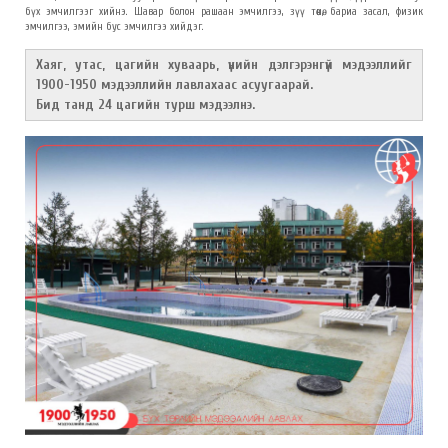
бүх эмчилгээг хийнэ. Шавар болон рашаан эмчилгээ, зүү төөнө, бариа засал, физик
эмчилгээ, эмийн бус эмчилгээ хийдэг.
Хаяг, утас, цагийн хуваарь, үнийн дэлгэрэнгүй мэдээллийг
1900-1950 мэдээллийн лавлахаас асуугаарай.
Бид танд 24 цагийн турш мэдээлнэ.