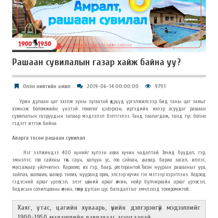
Рашаан сувилалын газар хайж байна уу?
Олон нийтийн ажил
2019-06-14 00:00:00
9793
Урин дулаан цаг эхэлж зуны зугаатай өдрүүд үргэлжилсээр. Бид таны цаг завыг
хэмнэж боломжийн үнэтэй тохилог цэвэрхэн, иргэдийн ихээр асуудаг рашаан
сувилалын газруудын талаар мэдээлэл бэлтгэлээ.
Танд таалагдаж, танд тус болно
гэдэгт итгэж байна.
Аварга тосон рашаан сувилал
Нэг ээлжиндээ 400 хүнийг хүлээн авах хүчин чадалтай. Зочид буудал, гэр,
эмнэлэг, гоо сайхны төв, саун, халуун ус, гоо сайхан, шавар, бариа засал, иллэг,
массажаар үйлчилнэ. Караоке, их гэр, баар, ресторантой.Тосон нуурын рашааныг уух,
зайлах, шавших, шавар тавих, нууранд орох, элсээр хучих гэх мэтээр хэрэглэнэ. Ходоод
гэдэсний архаг үрэвсэл, элэг цөсний архаг өвчин, нойр булчирхайн архаг үрэвсэл,
бодисын солилцооны өвчин, төмөр дутсан цус багадалтыг эмчлэхэд тохиромжтой.
Хаяг, утас, цагийн хуваарь, үнийн дэлгэрэнгүй мэдээллийг
1900-1950 мэдээллийн лавлахаас асуугаарай.