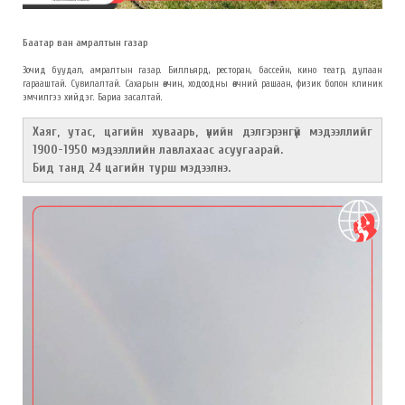
Баатар ван амралтын газар
Зочид буудал, амралтын газар. Билльярд, ресторан, бассейн, кино театр, дулаан
гарааштай. Сувилалтай. Сахарын өвчин, ходоодны өвчний рашаан, физик болон клиник
эмчилгээ хийдэг. Бариа засалтай.
Хаяг, утас, цагийн хуваарь, үнийн дэлгэрэнгүй мэдээллийг
1900-1950 мэдээллийн лавлахаас асуугаарай.
Бид танд 24 цагийн турш мэдээлнэ.