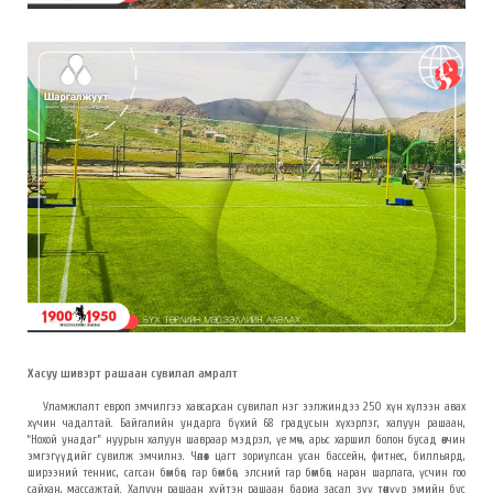
Хасуу шивэрт рашаан сувилал амралт
Уламжлалт европ эмчилгээ хавсарсан сувилал нэг ээлжиндээ 250 хүн хүлээн авах
хүчин чадалтай. Байгалийн ундарга бүхий 68 градусын хүхэрлэг, халуун рашаан,
“Нохой унадаг” нуурын халуун шавраар мэдрэл, үе мөч, арьс харшил болон бусад өвчин
эмгэгүүдийг сувилж эмчилнэ. Чөлөөт цагт зориулсан усан бассейн, фитнес, билльярд,
ширээний теннис, сагсан бөмбөг, гар бөмбөг, элсний гар бөмбөг, наран шарлага, үсчин гоо
сайхан, массажтай. Халуун рашаан хүйтэн рашаан бариа засал зүү төөнүүр эмийн бус