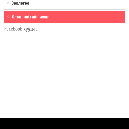
Зөвлөгөө
Олон нийтийн ажил
Facebook хуудас