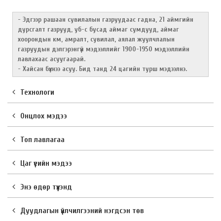
- Эдгээр рашаан сувилалын газруудаас гадна, 21 аймгийн
дурсгалт газрууд, уб-с бусад аймаг сумдууд, аймаг
хоорондын км, а
мралт, сувилал, аялал жуулчлалын
газруудын дэлгэрэнгүй мэдээллийг 1900-1950 мэдээллийн
лавлахаас асуугаарай.
- Хайсан бүхнээ асуу.
Бид танд 24 цагийн турш мэдээлнэ.
Технологи
Онцлох мэдээ
Топ лавлагаа
Цаг үеийн мэдээ
Энэ өдөр түүхэнд
Дуудлагын үйлчилгээний нэгдсэн төв