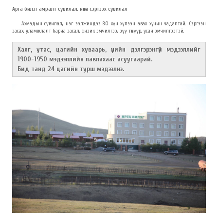
Арга билэг амралт сувилал, нөхөн сэргээх сувилал​
Ахмадын сувилал, нэг ээлжиндээ 80 хүн хүлээн авах хүчин чадалтай. Сэргээн
засах, уламжлалт бариа засал, физик эмчилгээ, зүү төөнүүр, усан эмчилгээтэй.
Хаяг, утас, цагийн хуваарь, үнийн дэлгэрэнгүй мэдээллийг
1900-1950 мэдээллийн лавлахаас асуугаарай.
Бид танд 24 цагийн турш мэдээлнэ.