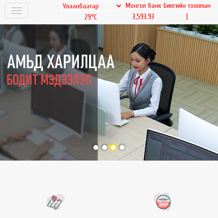
Монгол банк
Билгийн тооллын
|
3,593.93
29°C