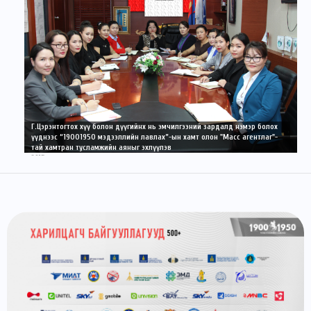
Г.Цэрэнтогтох хүү болон дүүгийнх нь эмчилгээний зардалд нэмэр болох
үүднээс “19001950 мэдээллийн лавлах”-ын хамт олон "Масс агентлаг"-
тай хамтран тусламжийн аяныг эхлүүлэв
2015