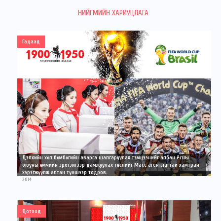
НИЙГМИЙН ХАРИУЦЛАГА
Гадаад
Дэлхийн хөл бөмбөгийн аварга шалгаруулах тэмцээнийг албан ёсны
оюуны өмчийн эрхтэйгээр дамжуулах төслийг Масс агентлагтай хамтран
хэрэгжүүлж алтан түншээр тодров.
2014
Дотоод