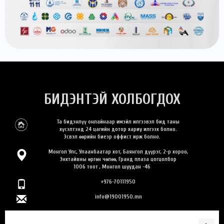
БИДЭНТЭЙ ХОЛБОГДОХ
Та бидэнлүү онлайнаар имэйл илгээвэл бид таны
хүсэлтэнд 24 цагийн дотор хариу илгээх болно.
Эсвэл өөрийн биеэр оффист ирж болно.
Монгол Улс, Улаанбаатар хот, Баянгол дүүрэг, 2-р хороо,
Энхтайвны өргөн чөлөө, Гранд плаза цогцолбор
1006 тоот , Монгол шуудан -46
+976-70111950
info@19001950.mn