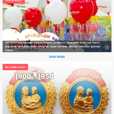
Онцлох мэдээ
19001950 мэдээллийн лавлах бяцхан үрсийнхээ "Хүүхдийн баяр"-ын бэлэгт
үндэсний үйлдвэрлэлийн сахаргүй, эрүүл органик амттанг сонгохыг уриалж
байна.
ЦААШ УНШИХ
Цаг үеийн мэдээ