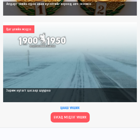
Алдарт эхийн одон авах хүсэлтийг хороод авч эхэлжээ
Цаг үеийн мэдээ
Зарим нутагт цасаар шуурна
ЦААШ УНШИХ
БУСАД МЭДЭЭГ УНШИХ