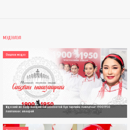
МЭДЭЭЛЭЛ
Онцлох мэдээ
Үндэсний их баяр наадамтай холбоотой бүх төрлийн лавлагааг 19001950
лавлахаас аваарай