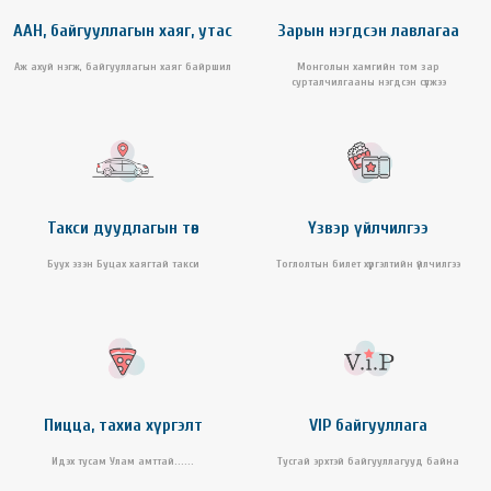
ААН, байгууллагын хаяг, утас
Зарын нэгдсэн лавлагаа
Аж ахуй нэгж, байгууллагын хаяг байршил
Монголын хамгийн том зар
сурталчилгааны нэгдсэн сүлжээ
Такси дуудлагын төв
Үзвэр үйлчилгээ
Буух эзэн Буцах хаягтай такси
Тоглолтын билет хүргэлтийн үйлчилгээ
Пицца, тахиа хүргэлт
VIP байгууллага
Идэх тусам Улам амттай......
Тусгай эрхтэй байгууллагууд байна