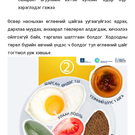
хэрэглэдэг гэжээ.
Өсвөр насныхан өглөөний цайгаа уугаагүйгээс ядрах,
дархлаа муудах, анхаарал төвлөрөл алдагдаж, хичээлээ
ойлгохгүй байх, таргалах шалтгаан болдог. Ходоодны
төрөл бүрийн өвчний үндэс ч болдог тул өглөөний цайг
тогтмол ууж хэвшье.