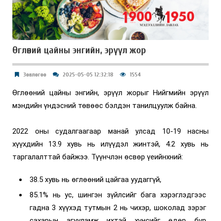
Өглөөний цайны энгийн, эрүүл жор
Зөвлөгөө
2025-05-05 12:32:18
1554
Өглөөний цайны энгийн, эрүүл жорыг Нийгмийн эрүүл
мэндийн үндэсний төвөөс бэлдэн танилцуулж байна.
2022 оны судалгаагаар манай улсад 10-19 насны
хүүхдийн 13.9 хувь нь илүүдэл жинтэй, 4.2 хувь нь
таргалалттай байжээ. Түүнчлэн өсвөр үеийнхний:
38.5 хувь нь өглөөний цайгаа уудаггүй,
85.1% нь ус, шингэн зүйлсийг бага хэрэглэдгээс
гадна 3 хүүхэд тутмын 2 нь чихэр, шоколад зэрэг
сахарын агууламж ихтэй хүнсийг өдөр бүр