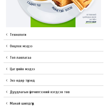
Технологи
Онцлох мэдээ
Топ лавлагаа
Цаг үеийн мэдээ
Энэ өдөр түүхэнд
Дуудлагын үйлчилгээний нэгдсэн төв
Манай шилдгүүд