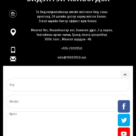
Та бидэнлүү онлайнаар имэйл илгээвэл бид таны
хүсэлтэнд 24 цагийн дотор хариу илгээх болно.
Эсвэл өөрийн биеэр оффист ирж болно.
Монгол Улс, Улаанбаатар хот, Баянгол дүүрэг, 2-р хороо,
Энхтайвны өргөн чөлөө, Гранд плаза цогцолбор
1006 тоот , Монгол шуудан -46
+976-70111950
info@19001950.mn