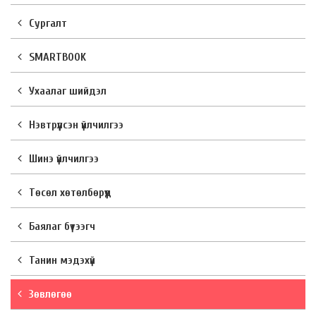
Сургалт
SMARTBOOK
Ухаалаг шийдэл
Нэвтрүүлсэн үйлчилгээ
Шинэ үйлчилгээ
Төсөл хөтөлбөрүүд
Баялаг бүтээгч
Танин мэдэхүй
Зөвлөгөө