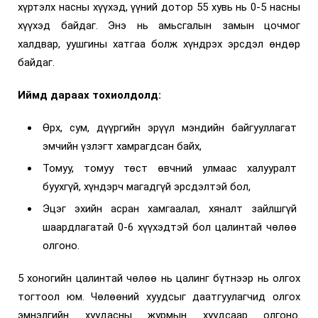
хүртэлх насны хүүхэд, үүний дотор 55 хувь нь 0-5 насны
хүүхэд байдаг. Энэ нь амьсгалын замын цочмог
халдвар, уушгины хатгаа болж хүндрэх эрсдэл өндөр
байдаг.
Иймд дараах тохиолдолд:
Өрх, сум, дүүргийн эрүүл мэндийн байгууллагат
эмчийн үзлэгт хамрагдсан байх,
Томуу, томуу төст өвчний улмаас халууралт
буухгүй, хүндэрч магадгүй эрсдэлтэй бол,
Эцэг эхийн асран хамгаалал, хяналт зайлшгүй
шаардлагатай 0-6 хүүхэдтэй бол цалинтай чөлөө
олгоно.
5 хоногийн цалинтай чөлөө нь цалинг бүтнээр нь олгох
тогтоол юм. Чөлөөний хуудсыг даатгуулагчид олгох
эмнэлгийн хуудасны журмын хуудсаар олгоно.