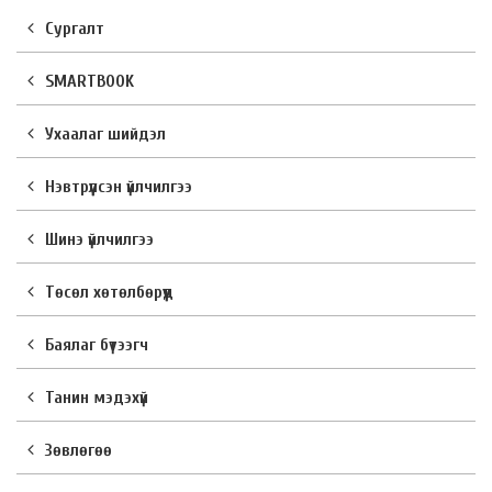
Сургалт
SMARTBOOK
Ухаалаг шийдэл
Нэвтрүүлсэн үйлчилгээ
Шинэ үйлчилгээ
Төсөл хөтөлбөрүүд
Баялаг бүтээгч
Танин мэдэхүй
Зөвлөгөө