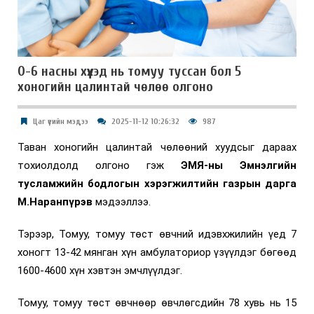
0-6 насны хүүхэд нь томуу туссан бол 5
хоногийн цалинтай чөлөө олгоно
Цаг үеийн мэдээ
2025-11-12 10:26:32
987
Таван хоногийн цалинтай чөлөөний хуудсыг дараах
тохиолдолд олгоно гэж
ЭМЯ-ны Эмнэлгийн
тусламжийн бодлогын хэрэгжилтийн газрын дарга
М.Наранпүрэв
мэдээллээ.
Тэрээр,
Томуу, томуу төст өвчний идэвхжилийн үед 7
хоногт 13-42 мянган хүн амбулаториор үзүүлдэг бөгөөд
1600-4600 хүн хэвтэн эмчлүүлдэг.
Томуу, томуу төст өвчнөөр өвчлөгсдийн 78 хувь нь 15