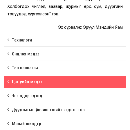
Холбогдох чиглэл, заавар, журмыг өрх, сум, дүүргийн
төвүүдэд хүргүүлсэн" гэв.
Эх сурвалж: Эрүүл Мэндийн Яам
Технологи
Онцлох мэдээ
Топ лавлагаа
Цаг үеийн мэдээ
Энэ өдөр түүхэнд
Дуудлагын үйлчилгээний нэгдсэн төв
Манай шилдгүүд