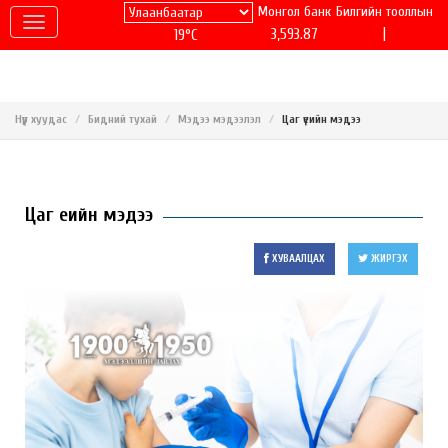
Монгол банк
Билгийн тооллын
|
3,593.87
19°C
Нүүр хуудас
Бидний тухай
Мэдээ мэдээлэл
Цаг үеийн мэдээ
Цаг үеийн мэдээ
ХУВААЛЦАХ
ЖИРГЭХ