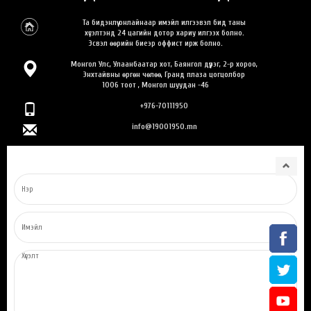
Та бидэнлүү онлайнаар имэйл илгээвэл бид таны
хүсэлтэнд 24 цагийн дотор хариу илгээх болно.
Эсвэл өөрийн биеэр оффист ирж болно.
Монгол Улс, Улаанбаатар хот, Баянгол дүүрэг, 2-р хороо,
Энхтайвны өргөн чөлөө, Гранд плаза цогцолбор
1006 тоот , Монгол шуудан -46
+976-70111950
info@19001950.mn