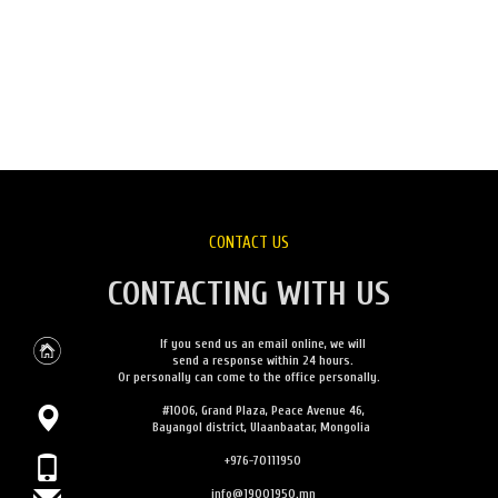
CONTACT US
CONTACTING WITH US
If you send us an email online, we will
send a response within 24 hours.
Or personally can come to the office personally.
#1006, Grand Plaza, Peace Avenue 46,
Bayangol district, Ulaanbaatar, Mongolia
+976-70111950
info@19001950.mn