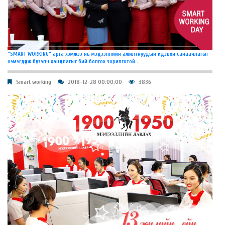
“SMART WORKING” арга хэмжээ нь мэдээллийн ажилтнуудын идэвхи санаачлагыг
нэмэгдүүлж бүтээлч хандлагыг бий болгох зорилготой...
Smart working
2018-12-28 00:00:00
3836