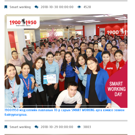
Smart working
2018-10-30 00:00:00
4528
19001950 мэдээллийн лавлахын 10-р сарын SMART WORKING арга хэмжээ зохион
байгуулагдлаа.
Smart working
2018-10-29 00:00:00
3803