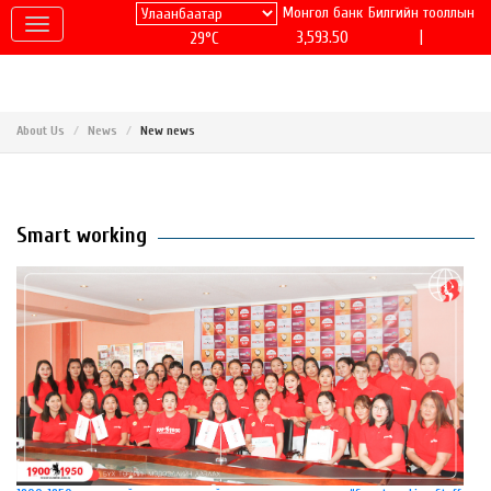
Монгол банк
Билгийн тооллын
|
3,593.50
29°C
About Us
News
New news
Smart working