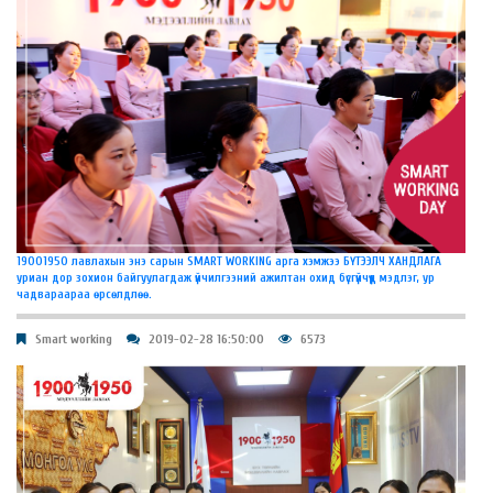
19001950 лавлахын энэ сарын SMART WORKING арга хэмжээ БҮТЭЭЛЧ ХАНДЛАГА
уриан дор зохион байгуулагдаж үйчилгээний ажилтан охид бүсгүйчүүд мэдлэг, ур
чадвараараа өрсөлдлөө.
Smart working
2019-02-28 16:50:00
6573