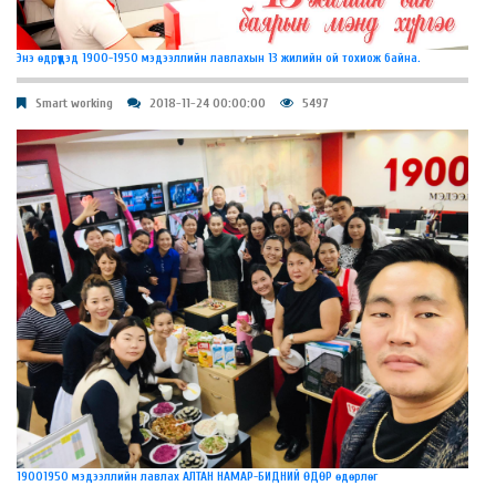
Энэ өдрүүдэд 1900-1950 мэдээллийн лавлахын 13 жилийн ой тохиож байна.
Smart working
2018-11-24 00:00:00
5497
19001950 мэдээллийн лавлах АЛТАН НАМАР-БИДНИЙ ӨДӨР өдөрлөг