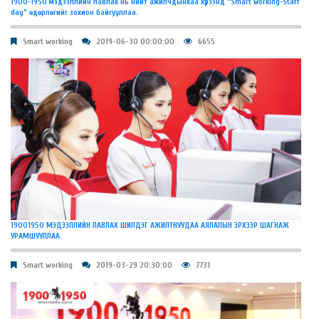
1900-1950 мэдээллийн лавлах нь нийт ажилчдынхаа хүрээнд “Smart working-Staff
day” өдөрлөгийг зохион байгууллаа.
Smart working
2019-06-30 00:00:00
6655
19001950 МЭДЭЭЛЛИЙН ЛАВЛАХ ШИЛДЭГ АЖИЛТНУУДАА АЯЛАЛЫН ЭРХЭЭР ШАГНАЖ
УРАМШУУЛЛАА.
Smart working
2019-03-29 20:30:00
7731