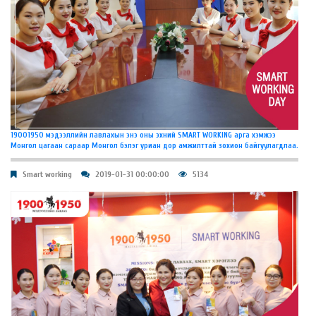
19001950 мэдээллийн лавлахын энэ оны эхний SMART WORKING арга хэмжээ
Монгол цагаан сараар Монгол бэлэг уриан дор амжилттай зохион байгуулагдлаа.
Smart working
2019-01-31 00:00:00
5134