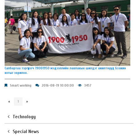
Салбартаа тэргүүлэгч 19001950 мэдээллийн лавлахын шилдэг ажилтнууд Бээжин
хотыг зорилоо.
Smart working
2016-08-19 10:00:00
3457
«
1
»
Technology
Special News