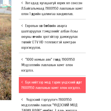
Хятадад хугацаагүй хорих ял сонссон
Л.Байгальмаад 19001950 лавлахын хамт
олон 1 өдрийн цалингаа хандивлав.
Европын хөл бөмбөгийн аварга
шалгаруулах тэмцээнийг албан ёсны
оюуны өмчийн эрхтэйгээр дамжуулах
төслийг ETV HD телевизтэй хамтран
хэрэгжүүлэв.
"1000 номын аян" төсөлд 19001950
Мэдээллийн лавлахын хамт олон
нэгдлээ.
Бүх нийтээр мод тарих үндэсний өдөрт
19001950 лавлахын хамт олон нэгдлээ.
Үндэсний тэргүүлэгч 19001950
мэдээллийн лавлах "ҮНДЭСНИЙ МОД
ТАРИХ ӨДӨР" хөтөлбөрт 3 дахь жилдээ