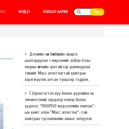
ЛАХ
МЭДЭЭ
ХОЛБОО БАРИХ
ENG
Дэлхийн хөл бөмбөгийн аварга
шалгаруулах тэмцээнийг албан ёсны
оюуны өмчийн эрхтэйгээр дамжуулах
төслийг Масс агентлагтай хамтран
хэрэгжүүлж алтан түншээр тодров.
Г.Цэрэнтогтох хүү болон дүүгийнх нь
эмчилгээний зардалд нэмэр болох
үүднээс “19001950 мэдээллийн лавлах”-
ын хамт олон "Масс агентлаг"-тай
хамтран тусламжийн аяныг эхлүүлэв