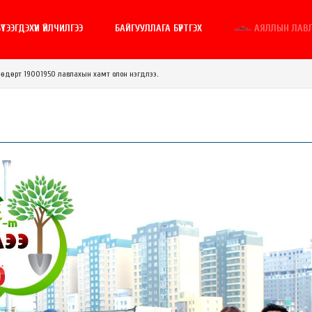
ҮТЭЭГДЭХҮҮН ҮЙЛЧИЛГЭЭ
БАЙГУУЛЛАГА БҮРТГЭХ
АЯЛЛЫН ЛАВ
й өдөрт 19001950 лавлахын хамт олон нэгдлээ.