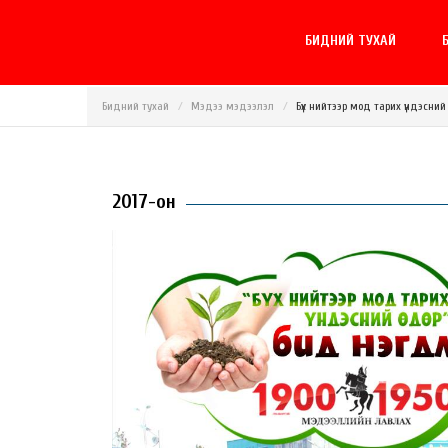
БИДНИЙ ТУХАЙ
Б
Бидний тухай
Мэдээ мэдээлэл
Бүх нийтээр мод тарих үндэсни
2017-он