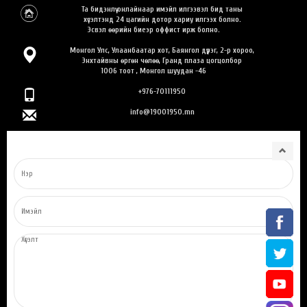
Та бидэнлүү онлайнаар имэйл илгээвэл бид таны
хүсэлтэнд 24 цагийн дотор хариу илгээх болно.
Эсвэл өөрийн биеэр оффист ирж болно.
Монгол Улс, Улаанбаатар хот, Баянгол дүүрэг, 2-р хороо,
Энхтайвны өргөн чөлөө, Гранд плаза цогцолбор
1006 тоот , Монгол шуудан -46
+976-70111950
info@19001950.mn