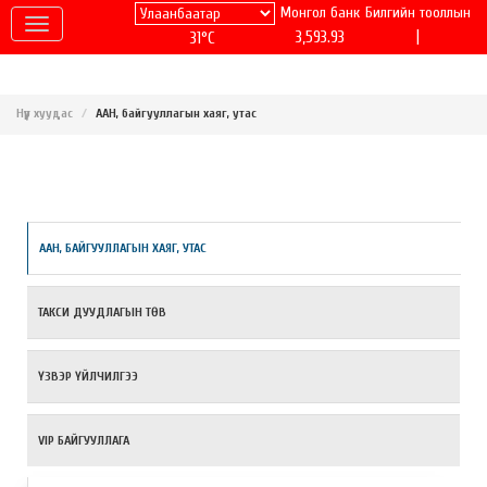
Монгол банк
Билгийн тооллын
|
3,593.93
31°C
Нүүр хуудас
ААН, байгууллагын хаяг, утас
ААН, БАЙГУУЛЛАГЫН ХАЯГ, УТАС
ТАКСИ ДУУДЛАГЫН ТӨВ
ҮЗВЭР ҮЙЛЧИЛГЭЭ
VIP БАЙГУУЛЛАГА