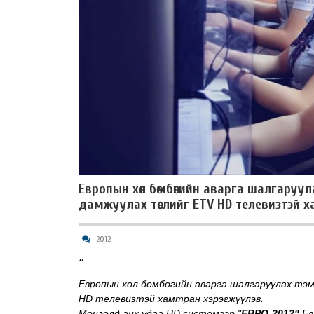
Европын хөл бөмбөгийн аварга шалгаруу
дамжуулах төслийг ETV HD телевизтэй х
2012
“
Европын хөл бөмбөгийн аварга шалгаруулах тэм
HD телевизтэй хамтран хэрэгжүүлэв.
Монголд анх удаа HD системээр "
ЕВРО-2012"
Ев