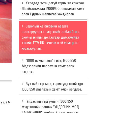
Хятадад хугацаагүй хорих ял сонссон
Л.Байгальмаад 19001950 лавлахын хамт
олон 1 өдрийн цалингаа хандивлав.
Европын хөл бөмбөгийн аварга
шалгаруулах тэмцээнийг албан ёсны
оюуны өмчийн эрхтэйгээр дамжуулах
төслийг ETV HD телевизтэй хамтран
хэрэгжүүлэв.
"1000 номын аян" төсөлд 19001950
Мэдээллийн лавлахын хамт олон
нэгдлээ.
Бүх нийтээр мод тарих үндэсний өдөрт
19001950 лавлахын хамт олон нэгдлээ.
Үндэсний тэргүүлэгч 19001950
йг ETV
мэдээллийн лавлах "ҮНДЭСНИЙ МОД
ТАРИХ ӨДӨР" хөтөлбөрт 3 дахь жилдээ