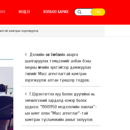
ЛАХ
МЭДЭЭ
ХОЛБОО БАРИХ
ENG
изтэй хамтран хэрэгжүүлэв.
Дэлхийн хөл бөмбөгийн аварга
шалгаруулах тэмцээнийг албан ёсны
оюуны өмчийн эрхтэйгээр дамжуулах
төслийг Масс агентлагтай хамтран
хэрэгжүүлж алтан түншээр тодров.
Г.Цэрэнтогтох хүү болон дүүгийнх нь
эмчилгээний зардалд нэмэр болох
үүднээс “19001950 мэдээллийн лавлах”-
ын хамт олон "Масс агентлаг"-тай
хамтран тусламжийн аяныг эхлүүлэв