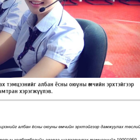
лах тэмцээнийг албан ёсны оюуны өмчийн эрхтэйгээр
амтран хэрэгжүүлэв.
цээнийг албан ёсны оюуны өмчийн эрхтэйгээр дамжуулах төсли
ропын хөлбөмбөгийн аварга шалгаруулах тэмцээнийг 19001950