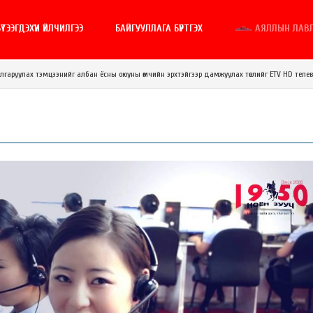
ҮТЭЭГДЭХҮҮН ҮЙЛЧИЛГЭЭ
БАЙГУУЛЛАГА БҮРТГЭХ
АЯЛЛЫН ЛАВ
шалгаруулах тэмцээнийг албан ёсны оюуны өмчийн эрхтэйгээр дамжуулах төслийг ETV HD телев