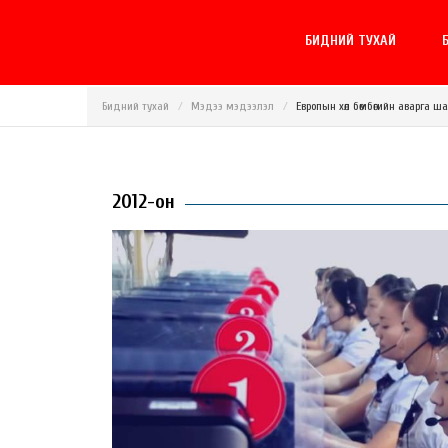
БИДНИЙ ТУХАЙ
Б
Бидний тухай
Мэдээ мэдээлэл
Европын хөл бөмбөгийн аварга 
2012-он