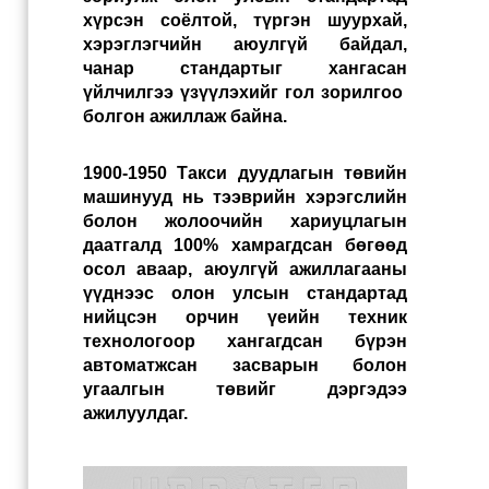
хүрсэн соёлтой, түргэн шуурхай,
хэрэглэгчийн аюулгүй байдал,
чанар стандартыг хангасан
үйлчилгээ үзүүлэхийг гол зорилгоо
болгон ажиллаж байна.
1900-1950 Такси дуудлагын төвийн
машинууд нь тээврийн хэрэгслийн
болон жолоочийн хариуцлагын
даатгалд 100% хамрагдсан бөгөөд
осол аваар, аюулгүй ажиллагааны
үүднээс олон улсын стандартад
нийцсэн орчин үеийн техник
технологоор хангагдсан бүрэн
автоматжсан засварын болон
угаалгын төвийг дэргэдээ
ажилуулдаг.