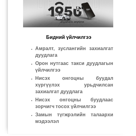
Бидний үйлчилгээ
Амралт, зуслангийн захиалгат
дуудлага
Орон нутгаас такси дуудлагын
үйлчилгээ
Нисэх онгоцны буудал
хүргүүлэх урьдчилсан
захиалгат дуудлага
Нисэх онгоцны буудлаас
зорчигч тосох үйлчилгээ
Замын түгжрэлийн талаархи
мэдээлэл