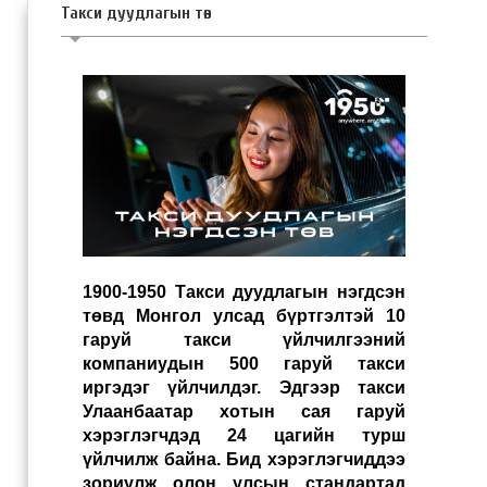
Такси дуудлагын төв
1900-1950 Такси дуудлагын нэгдсэн
төвд Монгол улсад бүртгэлтэй 10
гаруй такси үйлчилгээний
компаниудын 500 гаруй такси
иргэдэг үйлчилдэг. Эдгээр такси
Улаанбаатар хотын сая гаруй
хэрэглэгчдэд 24 цагийн турш
үйлчилж байна. Бид хэрэглэгчиддээ
зориулж олон улсын стандартад