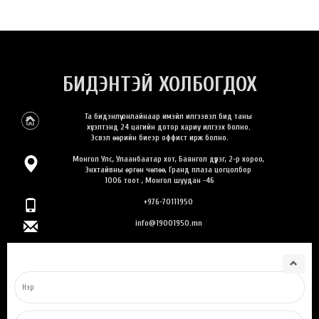
БИДЭНТЭЙ ХОЛБОГДОХ
Та бидэнлүү онлайнаар имэйл илгээвэл бид таны
хүсэлтэнд 24 цагийн дотор хариу илгээх болно.
Эсвэл өөрийн биеэр оффист ирж болно.
Монгол Улс, Улаанбаатар хот, Баянгол дүүрэг, 2-р хороо,
Энхтайвны өргөн чөлөө, Гранд плаза цогцолбор
1006 тоот , Монгол шуудан -46
+976-70111950
info@19001950.mn