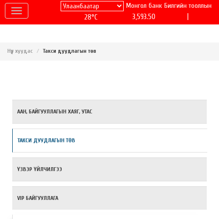
Монгол банк
Билгийн тооллын
|
3,593.50
28°C
Нүүр хуудас
Такси дуудлагын төв
ААН, БАЙГУУЛЛАГЫН ХАЯГ, УТАС
ТАКСИ ДУУДЛАГЫН ТӨВ
ҮЗВЭР ҮЙЛЧИЛГЭЭ
VIP БАЙГУУЛЛАГА