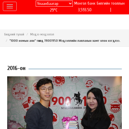
Монгол банк
Билгийн тооллын
|
3,593.50
29°C
Бидний тухай
Мэдээ мэдээлэл
"1000 номын аян" төсөлд 19001950 Мэдээллийн лавлахын хамт олон нэгдлээ.
2016-он