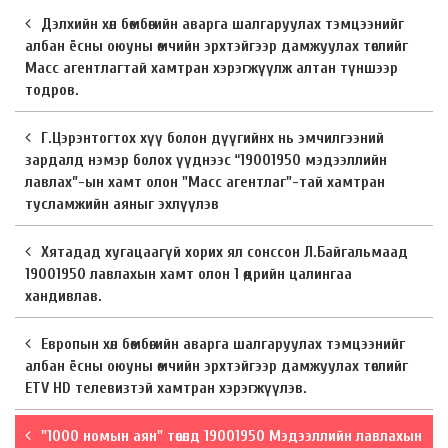
Дэлхийн хөл бөмбөгийн аварга шалгаруулах тэмцээнийг
албан ёсны оюуны өмчийн эрхтэйгээр дамжуулах төслийг
Масс агентлагтай хамтран хэрэгжүүлж алтан түншээр
тодров.
Г.Цэрэнтогтох хүү болон дүүгийнх нь эмчилгээний
зардалд нэмэр болох үүднээс “19001950 мэдээллийн
лавлах”-ын хамт олон "Масс агентлаг"-тай хамтран
тусламжийн аяныг эхлүүлэв
Хятадад хугацаагүй хорих ял сонссон Л.Байгальмаад
19001950 лавлахын хамт олон 1 өдрийн цалингаа
хандивлав.
Европын хөл бөмбөгийн аварга шалгаруулах тэмцээнийг
албан ёсны оюуны өмчийн эрхтэйгээр дамжуулах төслийг
ETV HD телевизтэй хамтран хэрэгжүүлэв.
"1000 номын аян" төсөлд 19001950 Мэдээллийн лавлахын