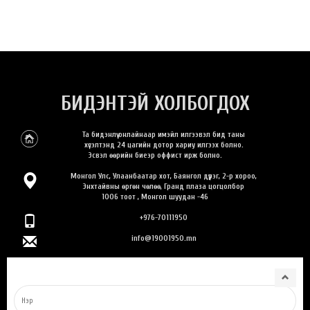
БИДЭНТЭЙ ХОЛБОГДОХ
Та бидэнлүү онлайнаар имэйл илгээвэл бид таны
хүсэлтэнд 24 цагийн дотор хариу илгээх болно.
Эсвэл өөрийн биеэр оффист ирж болно.
Монгол Улс, Улаанбаатар хот, Баянгол дүүрэг, 2-р хороо,
Энхтайвны өргөн чөлөө, Гранд плаза цогцолбор
1006 тоот , Монгол шуудан -46
+976-70111950
info@19001950.mn