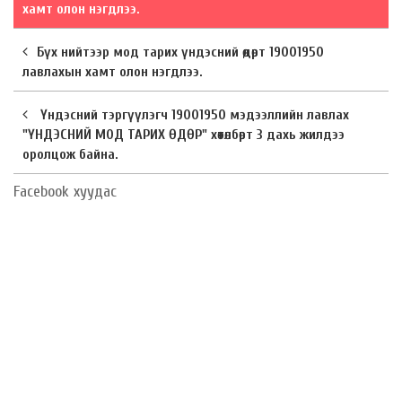
хамт олон нэгдлээ.
Бүх нийтээр мод тарих үндэсний өдөрт 19001950
лавлахын хамт олон нэгдлээ.
Үндэсний тэргүүлэгч 19001950 мэдээллийн лавлах
"ҮНДЭСНИЙ МОД ТАРИХ ӨДӨР" хөтөлбөрт 3 дахь жилдээ
оролцож байна.
Facebook хуудас