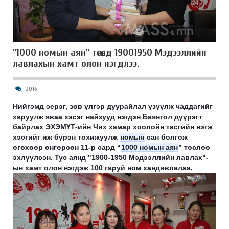
"1000 номын аян" төсөлд 19001950 Мэдээллийн
лавлахын хамт олон нэгдлээ.
2016
Нийгэмд эерэг, зөв үлгэр дуурайлал үзүүлж чаддагийг
харуулж яваа хэсэг найзууд нэгдэн Баянгол дүүрэгт
байрлах ЭХЭМҮТ-ийн Чих хамар хоолойн тасгийн нэгж
хэсгийг иж бүрэн тохижуулж
номын
сан болгож
өгөхөөр өнгөрсөн 11-р сард
“
1000 номын аян
” төслөө
эхлүүлсэн. Тус аянд "1900-1950 Мэдээллийн лавлах"-
ын хамт олон нэгдэж 100 гаруй ном хандивлалаа.