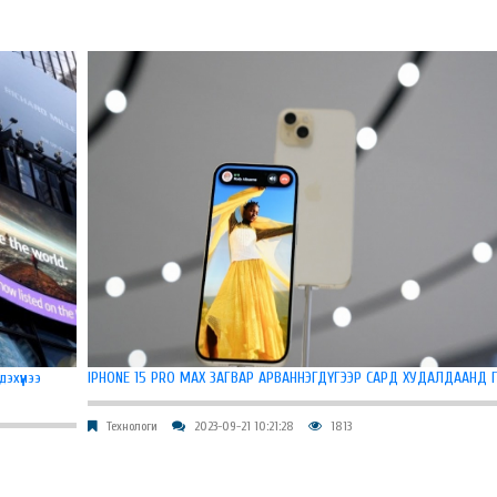
эхүүнээ
IPHONE 15 PRO MAX ЗАГВАР АРВАННЭГДҮГЭЭР САРД ХУДАЛДААНД Г
Технологи
2023-09-21 10:21:28
1813