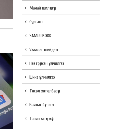
Манай шилдгүүд
Сургалт
SMARTBOOK
Ухаалаг шийдэл
Нэвтрүүлсэн үйлчилгээ
Шинэ үйлчилгээ
Төсөл хөтөлбөрүүд
Баялаг бүтээгч
Танин мэдэхүй