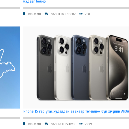
мэддэг болно
Технологи
2023-11-10 17:10:02
2131
IPhone 15 гар утас худалдан авахаар төлөвлөж буй хүмүүсийн АН
Технологи
2023-10-11 15:41:40
2099