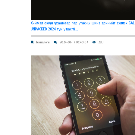
Хиймэл оюун ухаанаар гар утасны шинэ эринийг эхлүүлэх GA
UNPACKED 2024 тун удахгүй...
Технологи
2024-01-17 10:40:04
2313