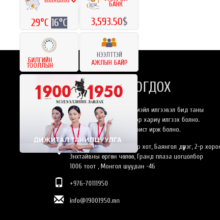
БАНК
«
2
Дараах
»
3,593.50
$
29°C
16°C
НЭЭЛТТЭЙ
БИЛГИЙН
АЖЛЫН БАЙР
ТООЛЛЫН
БИДЭНТЭЙ ХОЛБОГДОХ
Та бидэнлүү онлайнаар имэйл илгээвэл бид таны
хүсэлтэнд 24 цагийн дотор хариу илгээх болно.
Эсвэл өөрийн биеэр оффист ирж болно.
Монгол Улс, Улаанбаатар хот, Баянгол дүүрэг, 2-р хоро
Энхтайвны өргөн чөлөө, Гранд плаза цогцолбор
1006 тоот , Монгол шуудан -46
+976-70111950
info@19001950.mn