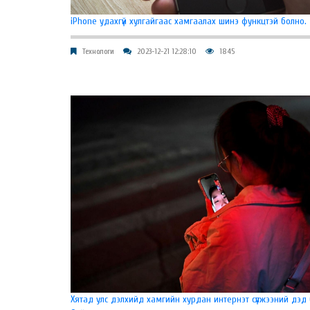
iPhone удахгүй хулгайгаас хамгаалах шинэ функцтэй болно.
Технологи
2023-12-21 12:28:10
1845
Хятад улс дэлхийд хамгийн хурдан интернэт сүлжээний дэд 