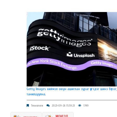
Getty Images хиймэл оюун ашиглан зураг үүсгэдэг шинэ бүтээгд
танилцуулна.
Технологи
2023-09-26 15:59:23
1749
МОНГОЛ