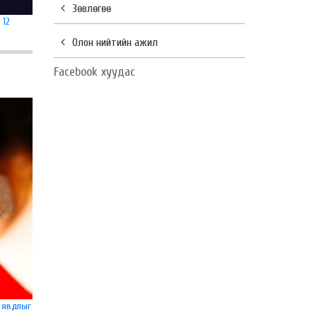
Зөвлөгөө
 12
Олон нийтийн ажил
Facebook хуудас
л явдлыг