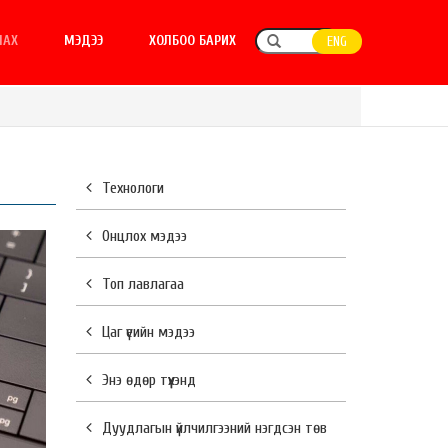
ЛАХ
МЭДЭЭ
ХОЛБОО БАРИХ
ENG
Технологи
Онцлох мэдээ
Топ лавлагаа
Цаг үеийн мэдээ
Энэ өдөр түүхэнд
Дуудлагын үйлчилгээний нэгдсэн төв