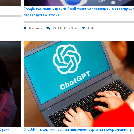
Google компани идэвхгүй Gmail хаягт хадгалагдсан мэдээллүүдийг
сараас устгаж эхэлнэ.
Технологи
2023-11-30 17:03:41
1928
бүтцийг
ChatGPT мэдлэгийн сангаа шинэчилснээр сүүлийн хоёр жилийн үй