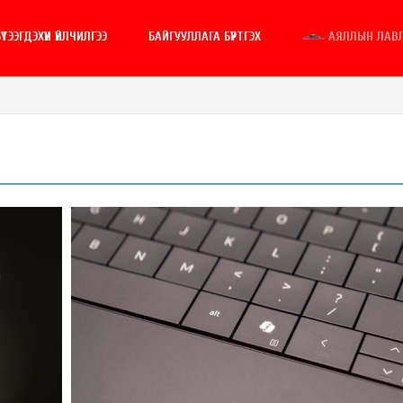
ҮТЭЭГДЭХҮҮН ҮЙЛЧИЛГЭЭ
БАЙГУУЛЛАГА БҮРТГЭХ
АЯЛЛЫН ЛАВ