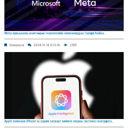
Meta хувьцааны өсөлтөөрөө технологийн компаниудаа тэргүүлж байна.
Технологи
2024-11-14 11:13:16
2789
Apple компани iPhone-ы зарим загварт хиймэл оюуны системээ нэвтрүүллээ.