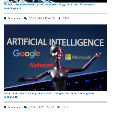
Майкрософт хөдөлгөөнгүй зургийг хөдөлгөөнтэй дүрс болгодог AI загвараа
танилцуулжээ.
Технологи
2024-04-25 16:04:51
2730
Google-ийн хиймэл оюун ухаант чатбот сонгуультай холбоотой асуултад
хариулахгүй.
Технологи
2024-03-15 11:55:27
2535