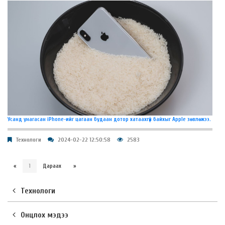
Усанд унагасан iPhone-ийг цагаан будаан дотор хатаахгүй байхыг Apple зөвлөжээ.
Технологи
2024-02-22 12:50:58
2583
«
1
Дараах
»
Технологи
Онцлох мэдээ