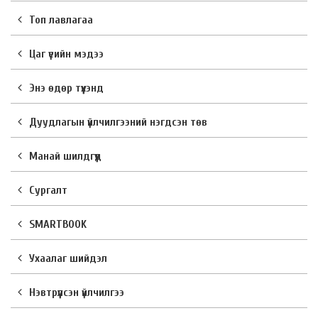
Топ лавлагаа
Цаг үеийн мэдээ
Энэ өдөр түүхэнд
Дуудлагын үйлчилгээний нэгдсэн төв
Манай шилдгүүд
Сургалт
SMARTBOOK
Ухаалаг шийдэл
Нэвтрүүлсэн үйлчилгээ