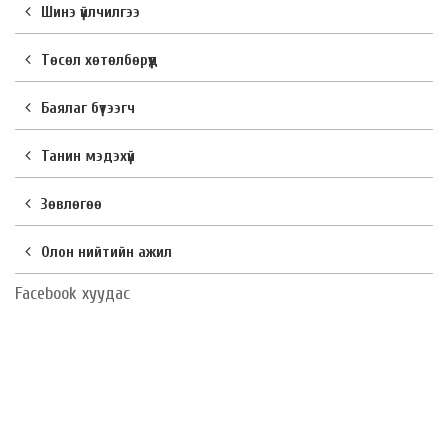
Шинэ үйлчилгээ
Төсөл хөтөлбөрүүд
Баялаг бүтээгч
Танин мэдэхүй
Зөвлөгөө
Олон нийтийн ажил
Facebook хуудас