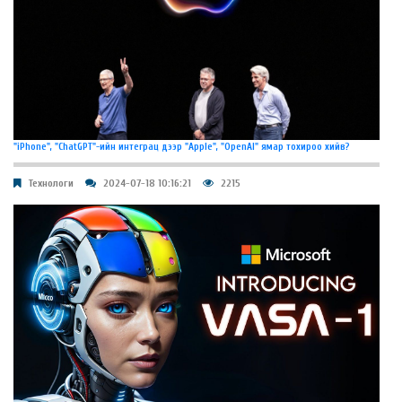
"iPhone", "ChatGPT"-ийн интеграц дээр "Apple", "OpenAI" ямар тохироо хийв?
Технологи
2024-07-18 10:16:21
2215