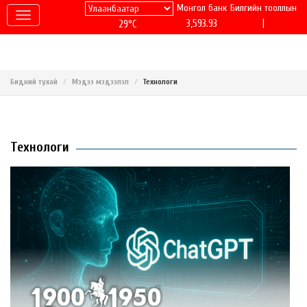
Монгол банк
Билгийн тооллын
|
3,593.93
29°C
Бидний тухай
Мэдээ мэдээлэл
Технологи
Технологи