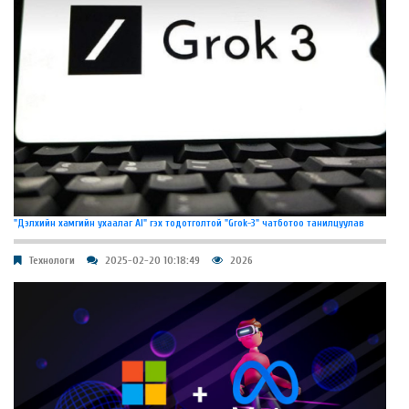
"Дэлхийн хамгийн ухаалаг AI" гэх тодотголтой "Grok-3" чатботоо танилцуулав
Технологи
2025-02-20 10:18:49
2026