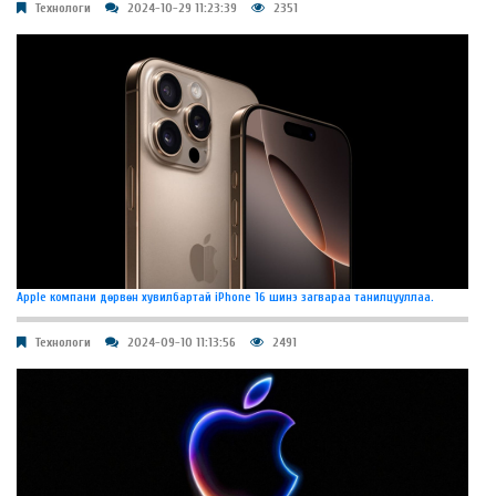
Технологи
2024-10-29 11:23:39
2351
Apple компани дөрвөн хувилбартай iPhone 16 шинэ загвараа танилцууллаа.
Технологи
2024-09-10 11:13:56
2491