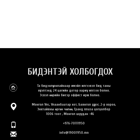
БИДЭНТЭЙ ХОЛБОГДОХ
Та бидэнлүү онлайнаар имэйл илгээвэл бид таны
хүсэлтэнд 24 цагийн дотор хариу илгээх болно.
Эсвэл өөрийн биеэр оффист ирж болно.
Монгол Улс, Улаанбаатар хот, Баянгол дүүрэг, 2-р хороо,
Энхтайвны өргөн чөлөө, Гранд плаза цогцолбор
1006 тоот , Монгол шуудан -46
+976-70111950
info@19001950.mn