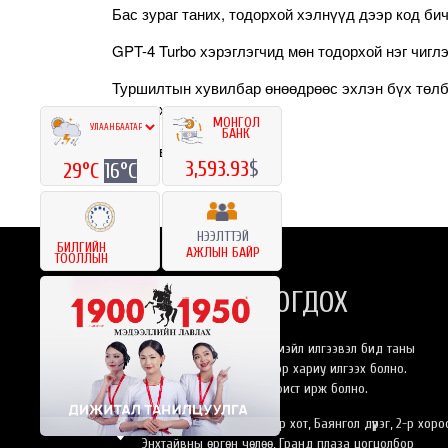
Бас зураг таних, тодорхой хэлнүүд дээр код би
GPT-4 Turbo хэрэглэгчид мөн тодорхой нэг чигл
Туршилтын хувилбар өнөөдрөөс эхлэн бүх төлб
нэвтрэх гэнэ.
МОНГОЛ
БАНК
Эх сурвалж: Ikon.mn
3,593.93
$
29°C
16°C
НЭЭЛТТЭЙ
БИЛГИЙН
АЖЛЫН БАЙР
ТООЛЛЫН
БИДЭНТЭЙ ХОЛБОГДОХ
Та бидэнлүү онлайнаар имэйл илгээвэл бид таны
хүсэлтэнд 24 цагийн дотор хариу илгээх болно.
Эсвэл өөрийн биеэр оффист ирж болно.
Монгол Улс, Улаанбаатар хот, Баянгол дүүрэг, 2-р хоро
Энхтайвны өргөн чөлөө, Гранд плаза цогцолбор