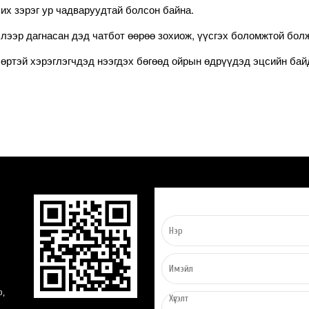
чих зэрэг ур чадваруудтай болсон байна.
элээр дагнасан дэд чатбот өөрөө зохиож, үүсгэх боломжтой бол
өртэй хэрэглэгчдэд нээгдэх бөгөөд ойрын өдрүүдэд эцсийн ба
о,