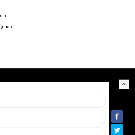
жээ.
йдлаар