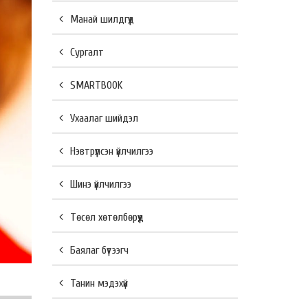
Манай шилдгүүд
Сургалт
SMARTBOOK
Ухаалаг шийдэл
Нэвтрүүлсэн үйлчилгээ
Шинэ үйлчилгээ
Төсөл хөтөлбөрүүд
Баялаг бүтээгч
Танин мэдэхүй