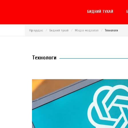
БИДНИЙ ТУХАЙ
Б
Нүүр хуудас
Бидний тухай
Мэдээ мэдээлэл
Технологи
Технологи