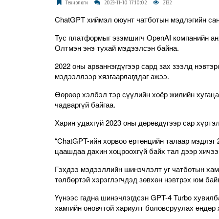
Технологи
2023-11-10 17:10:02
2132
ChatGPT хиймэл оюунт чатботын мэдлэгийн сан 
Тус платформыг эзэмшигч OpenAI компанийн анх
Олтмэн энэ тухай мэдээлсэн байна.
2022 оны арваннэгдүгээр сард зах зээлд нэвтэ
мэдээллээр хязгаарлагддаг ажээ.
Өөрөөр хэлбэл тэр сүүлийн хоёр жилийн хугац
чадваргүй байгаа.
Харин удахгүй 2023 оны дөрөвдүгээр сар хүртэ
“ChatGPT-ийн хорвоо ертөнцийн талаар мэдлэг 
цаашдаа дахин хоцроохгүй байх тал дээр хичээ
Гэхдээ мэдээллийн шинэчлэлт уг чатботын хамг
төлбөртэй хэрэглэгчдэд зөвхөн нэвтрэх юм бай
Үүнээс гадна шинэчлэгдсэн GPT-4 Turbo хувилб
хамгийн оновчтой хариулт боловсруулах өндөр 