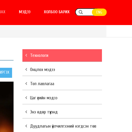
ЛАХ
МЭДЭЭ
ХОЛБОО БАРИХ
ENG
Технологи
Онцлох мэдээ
РГЭХ
Топ лавлагаа
Цаг үеийн мэдээ
Энэ өдөр түүхэнд
Дуудлагын үйлчилгээний нэгдсэн төв