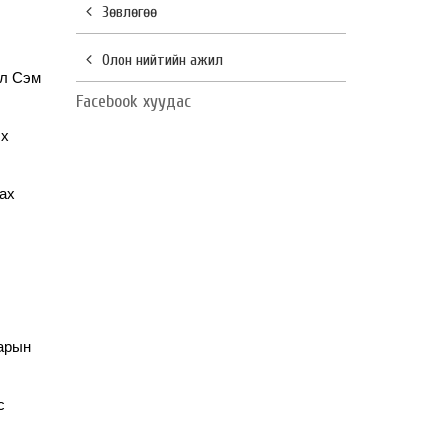
Зөвлөгөө
Олон нийтийн ажил
ал Сэм
Facebook хуудас
лх
ах
варын
с