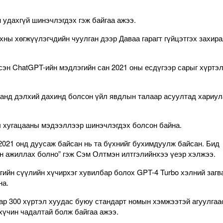
удахгүй шинэчлэгдэх гэж байгаа ажээ.
ны хөгжүүлэгчдийн чуулган дээр Даваа гарагт гүйцэтгэх захир
рсэн ChatGPT-ийн мэдлэгийн сан 2021 оны есдүгээр сарыг хүртэ
аанд дэлхий дахинд болсон үйл явдлын талаар асуултад хариул
л хугацааны мэдээллээр шинэчлэгдэх болсон байна.
2021 онд дуусаж байсан нь та бүхнийг бухимдуулж байсан. Бид
н ажиллах болно” гэж Сэм Олтмэн илтгэлийнхээ үеэр хэлжээ.
ийн сүүлийн хүчирхэг хувилбар болох GPT-4 Turbo хэлний заг
на.
ар 300 хүртэл хуудас буюу стандарт номын хэмжээтэй агуулгаа
хүчин чадалтай болж байгаа ажээ.