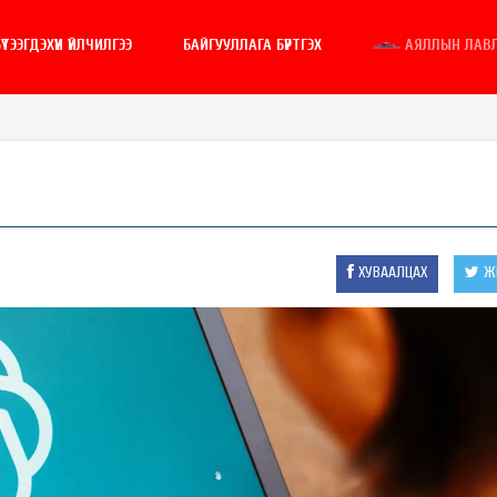
ҮТЭЭГДЭХҮҮН ҮЙЛЧИЛГЭЭ
БАЙГУУЛЛАГА БҮРТГЭХ
АЯЛЛЫН ЛАВ
ХУВААЛЦАХ
ЖИ