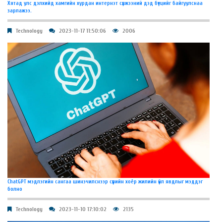
Хятад улс дэлхийд хамгийн хурдан интернэт сүлжээний дэд бүтцийг байгуулснаа
зарлажээ.
Technology
2023-11-17 11:50:06
2006
ChatGPT мэдлэгийн сангаа шинэчилснээр сүүлийн хоёр жилийн үйл явдлыг мэддэг
болно
Technology
2023-11-10 17:10:02
2135