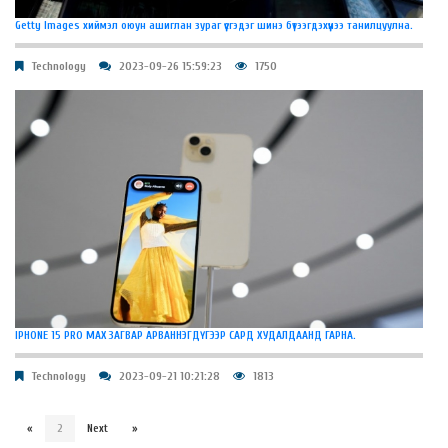
Getty Images хиймэл оюун ашиглан зураг үүсгэдэг шинэ бүтээгдэхүүнээ танилцуулна.
Technology
2023-09-26 15:59:23
1750
IPHONE 15 PRO MAX ЗАГВАР АРВАННЭГДҮГЭЭР САРД ХУДАЛДААНД ГАРНА.
Technology
2023-09-21 10:21:28
1813
«
2
Next
»