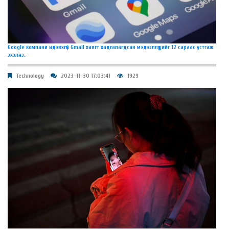
Google компани идэвхгүй Gmail хаягт хадгалагдсан мэдээллүүдийг 12 сараас устгаж
эхэлнэ.
Technology
2023-11-30 17:03:41
1929