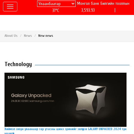
Монгол банк
Билгийн тооллын
|
3,593.93
31°C
About Us
News
New news
Technology
Хиймэл оюун ухаанаар гар утасны шинэ эринийг эхлүүлэх GALAXY UNPACKED 2024 тун
удахгүй...