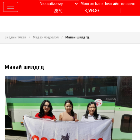
Монгол банк
Билгийн тооллын
|
3,593.83
28°C
Бидний тухай
Мэдээ мэдээлэл
Манай шилдгүүд
Манай шилдгүүд