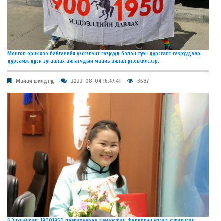
Монгол орныхоо байгалийн үзэсгэлэнт газрууд болон түүхэн дурсгалт газруудаар
дурсамж дүүрэн зугаалах аялагчдын маань аялал үргэлжилсээр.
Манай шилдгүүд
2022-08-04 16:47:41
3687
Б.Энхцацрал: 19001950 лавлахаараа дамжуулан Филиппин улсад суралцсан