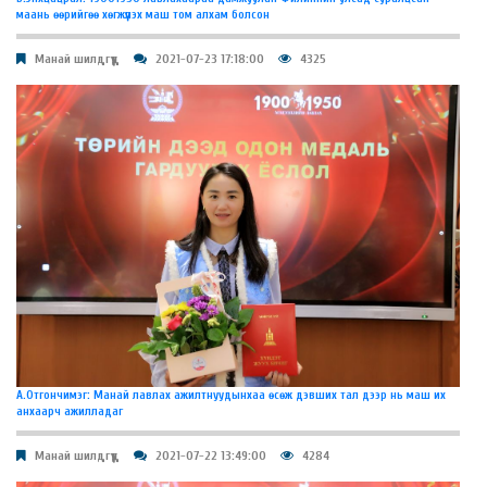
маань өөрийгөө хөгжүүлэх маш том алхам болсон
Манай шилдгүүд
2021-07-23 17:18:00
4325
А.Отгончимэг: Манай лавлах ажилтнуудынхаа өсөж дэвших тал дээр нь маш их
анхаарч ажилладаг
Манай шилдгүүд
2021-07-22 13:49:00
4284