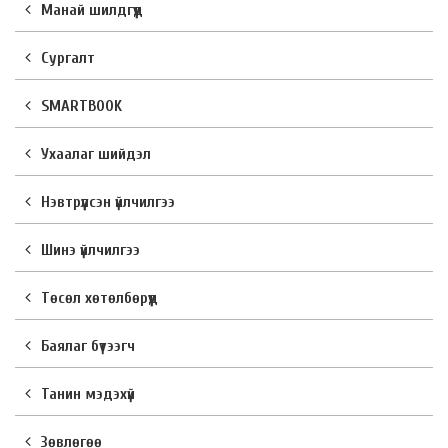
Манай шилдгүүд
Сургалт
SMARTBOOK
Ухаалаг шийдэл
Нэвтрүүлсэн үйлчилгээ
Шинэ үйлчилгээ
Төсөл хөтөлбөрүүд
Баялаг бүтээгч
Танин мэдэхүй
Зөвлөгөө