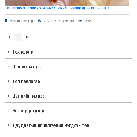
Г.ОТГОНЧИМЭГ: ЛАВЛАХ УТАСНЫХАА ТҮҮХИЙГ БИЧИЛЦЭЭД 16 ЖИЛ БОЛЖЭЭ
Манай шилдгүүд
2021-07-14 17:49:00
7889
«
1
»
Технологи
Онцлох мэдээ
Топ лавлагаа
Цаг үеийн мэдээ
Энэ өдөр түүхэнд
Дуудлагын үйлчилгээний нэгдсэн төв