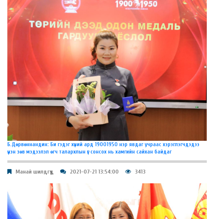
Б.Дөрвөннандин: Би гэдэг хүний ард 19001950 нэр явдаг учраас хэрэглэгчдэдээ
үнэн зөв мэдээлэл өгч талархлын үг сонсох нь хамгийн сайхан байдаг
Манай шилдгүүд
2021-07-21 13:54:00
3413