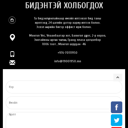
БИДЭНТЭЙ ХОЛБОГДОХ
Та бидэнлүү онлайнаар имэйл илгээвэл бид таны
хүсэлтэнд 24 цагийн дотор хариу илгээх болно.
Эсвэл өөрийн биеэр оффист ирж болно.
Монгол Улс, Улаанбаатар хот, Баянгол дүүрэг, 2-р хороо,
Энхтайвны өргөн чөлөө, Гранд плаза цогцолбор
1006 тоот , Монгол шуудан -46
+976-70111950
info@19001950.mn