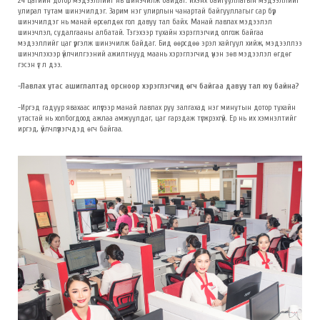
24 цагийн дотор мэдээллийг нь шинэчилж байдаг. Ихэнх байгууллагын мэдээллийг
улирал тутам шинэчилдэг. Зарим нэг улирлын чанартай байгууллагыг сар бүр
шинэчилдэг нь манай өрсөлдөх гол давуу тал байх. Манай лавлах мэдээлэл
шинэчлэл, судалгааны албатай. Тэгэхээр тухайн хэрэглэгчид олгож байгаа
мэдээллийг цаг үргэлж шинэчилж байдаг. Бид өөрсдөө эрэл хайгуул хийж, мэдээллээ
шинэчлэхээр үйлчилгээний ажилтнууд маань хэрэглэгчид үнэн зөв мэдээлэл өгдөг
гэсэн үг л дээ.
-Лавлах утас ашиглалтад орсноор хэрэглэгчид өгч байгаа давуу тал юу байна?
-
Иргэд гадуур явахаас илүүгээр манай лавлах руу залгахад нэг минутын дотор тухайн
утастай нь холбогдоод ажлаа амжуулдаг, цаг гарздаж түгжрэхгүй. Ер нь их хэмнэлтийг
иргэд, үйлчлүүлэгчдэд өгч байгаа.