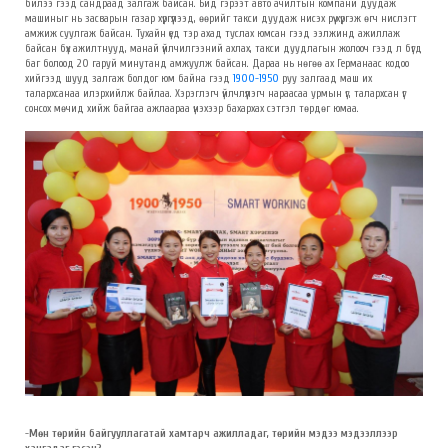
билээ гээд сандраад залгаж байсан. Бид гэрээт авто ачилтын компани дуудаж
машиныг нь засварын газар хүргүүлээд, өөрийг такси дуудаж нисэх рүү хүргэж өгч нислэгт
амжиж суулгаж байсан. Тухайн үед тэр ахад туслах юмсан гээд ээлжинд ажиллаж
байсан бүх ажилтнууд, манай үйлчилгээний ахлах, такси дуудлагын жолооч гээд л бүгд
баг болоод 20 гаруй минутанд амжуулж байсан. Дараа нь нөгөө ах Германаас кодоо
хийгээд шууд залгаж болдог юм байна гээд
1900-1950
руу залгаад маш их
талархсанаа илэрхийлж байлаа. Хэрэглэгч үйлчлүүлэгч нараасаа урмын үг, талархсан үг
сонсох мөчид хийж байгаа ажлаараа үнэхээр бахархах сэтгэл төрдөг юмаа.
-
Мөн төрийн байгууллагатай хамтарч ажилладаг, төрийн мэдээ мэдээллээр