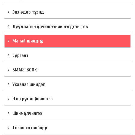
Энэ өдөр түүхэнд
Дуудлагын үйлчилгээний нэгдсэн төв
Манай шилдгүүд
Сургалт
SMARTBOOK
Ухаалаг шийдэл
Нэвтрүүлсэн үйлчилгээ
Шинэ үйлчилгээ
Төсөл хөтөлбөрүүд