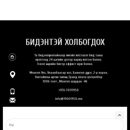
БИДЭНТЭЙ ХОЛБОГДОХ
Та бидэнлүү онлайнаар имэйл илгээвэл бид таны
хүсэлтэнд 24 цагийн дотор хариу илгээх болно.
Эсвэл өөрийн биеэр оффист ирж болно.
Монгол Улс, Улаанбаатар хот, Баянгол дүүрэг, 2-р хороо,
Энхтайвны өргөн чөлөө, Гранд плаза цогцолбор
1006 тоот , Монгол шуудан -46
+976-70111950
info@19001950.mn