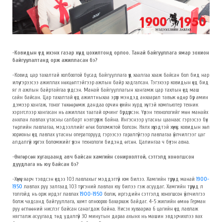
-Ковидын үед ихэнх газар хүнд цохилтонд орлоо. Танай байгууллага ямар зохион
байгуулалтанд орж ажилласан бэ?
-Ковид цар тахалтай холбоотой бусад байгууллага үүд хаалгаа хааж байсан бол бид нар
илүү гэрээсээ ажиллах нөхцөлтэйгээр ажлын байр хадгалсан. Тэгэхээр ковидын үед бид
яг л ажлын байртайгаа үлдсэн. Манай байгууллагын хангамж цар тахлын үед маш
сайн байсан. Цар тахалтай үед ажилтныхаа эрүүл мэндэд анхаарал тавьж өдөр бүр амин
дэмээр хангаж, тоног төхөөрөмж дандаа орчин үеийн хурд хүчтэй компьютер техник
хэрэгслээр хангасан нь ажиллах таатай орчинг бүрдүүлсэн. Үүлэн технологийг мөн манайх
анхлан лавлах утасны салбарт нэвтрүүлж байна. Ингэснээр утасны цаанаас гэрээсээ бүх
төрлийн лавлагаа, мэдээллийг өгөх боломжтой болсон. Нялх хүүхэдтэй хүмүүс, ковидын хөл
хорионы үед лавлах утасны операторууд гэрээсээ гаралгүйгээр лавлагаа үйлчилгээг цаг
алдалгүй хүргэх боломжийг үүлэн технологи бидэнд өгсөн. Цалингаа ч бүтэн авна.
-
Өнгөрсөн хугацаанд авч байсан хамгийн сонирхолтой, сэтгэлд хоногшсон
дуудлага нь юу байсан бэ?
-Хүмүүс яарч тэвдсэн үедээ 103 лавлахыг мэддэггүй юм билээ. Хамгийн түрүүнд манай
1900-
1950
лавлах руу залгаад 103 түргэний лавлах юу билээ гэж асуудаг. Хамгийн түрүүнд л
толгойд нь орж ирдэг лавлах
1900-1950
болж, иргэдийн сэтгэлд хоногшсон үйлчилгээ
болж чадсанд байгууллага, хамт олноороо бахархаж байдаг. 4-5 жилийн өмнө Герман
руу өглөөний нислэг байсан санагдаж байна. Нисэх хуваариа 6 цагийн үед лавлаж
нягталж асуугаад төд удалгүй 30 минутын дараа ахынх нь машин эвдэрчихлээ яах