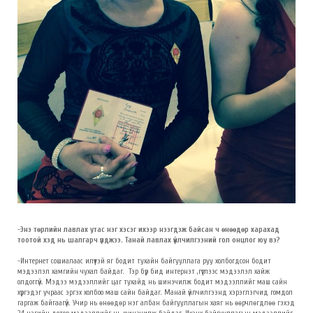
-Энэ төрлийн лавлах утас нэг хэсэг ихээр нээгдэж байсан ч өнөөдөр харахад
тоотой хэд нь шалгарч үлджээ. Танай лавлах үйлчилгээний гол онцлог юу вэ?
-Интернет сошиалаас илүүтэй яг бодит тухайн байгууллага руу холбогдсон бодит
мэдээлэл хамгийн чухал байдаг. Тэр бүр бид интернэт ,гүүглээс мэдээлэл хайж
олдоггүй. Мэдээ мэдээллийг цаг тухайд нь шинэчилж бодит мэдээллийг маш сайн
хүргэдэг учраас эргэх холбоо маш сайн байдаг. Манай үйлчилгээнд хэрэглэгчид гомдол
гаргаж байгаагүй. Учир нь өнөөдөр нэг албан байгууллагын хаяг нь өөрчлөгдлөө гэхэд