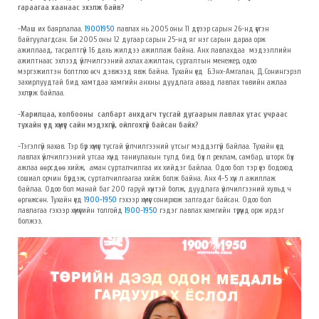
гараагаа хаанаас эхэлж байв?
-Маш их баярлалаа.
19001950
лавлах нь 2005 оны 11 дүгээр сарын 26-нд үүсгэн
байгуулагдсан. Би 2005 оны 12 дугаар сарын 25-нд яг нэг сарын дараа орж
ажиллаад, тасралтгүй 16 дахь жилдээ ажиллаж байна. Анх лавлахдаа мэдээллийн
ажилтнаас эхлээд үйлчилгээний ахлах ажилтан, сургалтын менежер, одоо
мэргэжилтэн болтлоо өсч дэвжээд явж байна. Тухайн үед Б.Энх-Амгалан, Д.Сонингэрэл
захирлуудтай бид хамтдаа хамгийн анхны дуудлага аваад лавлах төвийн ажлаа
эхлүүлж байлаа.
-
Харилцаа, холбооны салбарт анхдагч тусгай дугаарын лавлах утас учраас
тухайн үед хүмүүс сайн мэдэхгүй, ойлгохгүй байсан байх?
-
Тэгэлгүй яахав. Тэр бүр хүмүүс тусгай үйлчилгээний утсыг мэддэггүй байлаа. Тухайн үед
лавлах үйлчилгээний утсаа хүнд таниулахын тулд бид бүх л реклам, самбар, шторк бүх
ажлаа өөрсдөө хийж, аман сурталчилгаа их хийдэг байлаа. Одоо бол тэр үеэ бодоход
сошиал орчин бүрдэж, сурталчилгаагаа хийж болж байна. Анх 4-5 хүн л ажиллаж
байлаа. Одоо бол манай баг 200 гаруй хүнтэй болж, дуудлага үйлчилгээний хувьд ч
өргөжсөн. Тухайн үед
1900-1950
гэхээр хүмүүс сонирхож залгадаг байсан. Одоо бол
лавлагаа гэхээр хүмүүсийн толгойд
1900-1950
гэдэг лавлах хамгийн түрүүнд орж ирдэг
болжээ.