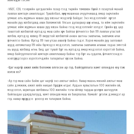
хангадаг гэсэн?
-
УБЕГ, СЕХ, тээврийн цагдаагийн газар гээд төрийн томоохон бүхий л газартай манай
лавлах хамтарч ажилладаг. Тухайлбал, хүмүүс машинаа ачуулчихаад ямар зөрчлийн
улмаас аль журмын хашаа руу явсныг мэдэхгүй байдаг. Энэ мэдээллийг хүртэл
манайх руу холбогдоод авах боломжтой. Улсын дугаараар шүүж өгөөд, та ийм зөрчлийн
улмаас ийм журмын хашаа руу явсан байна гээд мэдээллийг хэлдэг. Сүүлийн үед цар
тахалтай холбоотой иргэдэд маш сайн хүрч байгаа үйлчилгээ бол 119 лавлах утастай
холбох, иргэдэд ковид-19 вирустай холбоотой анхан шатны зөвлөгөө, зөвлөмж өгөх
үйлчилгээ байна. Иргэд 119 төв утсаа авахгүй байна гэдэг. Хэрэв манайх руу залгавал
шууд автоматаар 119-ийн бүх мэдээ мэдээлэл, зөвлөгөө зөвлөмж өгөхөөс гадна эмчтэй
нь шууд холбоод өгнө. Бид цаг тухай бүрт нь иргэдэд ямар мэдээлэл хэрэгтэй байна,
ямар байгууллагатай хамтарч ажиллахаар байна тэр бүрт нь судалж, үйлчилгээндээ
нэвтрүүлдгээрээ хэрэглэгчдийн талархлыг хүлээж байна.
-Цаг наргүй ажил хийх боломж олгосон ар гэр, байгууллага хамт олондоо юу гэж
хэлэх вэ?
-Ар гэр маш сайн байж цаг наргүй энэ ажлыг хийнэ. Нөхөр маань миний ажлыг маш
сайн дэмжиж, ажил хийх нөхцөл бүрдүүлж өгдөг. Ардын хувьсгалын 100 жилийн ой,
мэдээлэл, харилцаа холбооны 100 жилийн тэгш ойгоор төрдөө үнэлүүлж шагнуулж
байгаадаа удирдлагууд, хамт олондоо маш их баярлалаа. Намайг үргэлж дэмждэг ар
гэр, нөхөр хүүхдүүддээ үнэхээр их талархаж байна.