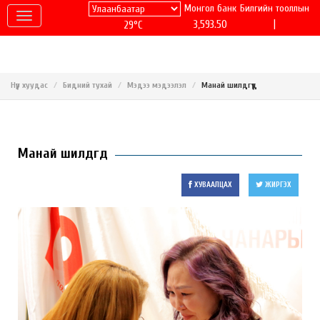
Монгол банк
Билгийн тооллын
|
3,593.50
29°C
Нүүр хуудас
Бидний тухай
Мэдээ мэдээлэл
Манай шилдгүүд
Манай шилдгүүд
ХУВААЛЦАХ
ЖИРГЭХ