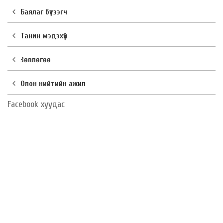
Баялаг бүтээгч
Танин мэдэхүй
Зөвлөгөө
Олон нийтийн ажил
Facebook хуудас