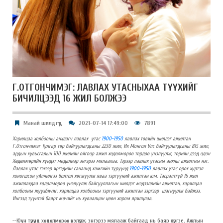
Г.ОТГОНЧИМЭГ: ЛАВЛАХ УТАСНЫХАА ТҮҮХИЙГ
БИЧИЛЦЭЭД 16 ЖИЛ БОЛЖЭЭ
Манай шилдгүүд
2021-07-14 17:49:00
7891
Харилцаа холбооны анхдагч лавлах утас
1900-1950
лавлах төвийн шилдэг ажилтан
Г.Отгончимэг Тулгар төр байгуулагдсаны 2230 жил, Их Монгол Улс байгуулагдсаны 815 жил,
ардын хувьсгалын 100 жилийн ойгоор ажил хөдөлмөрөө төрдөө үнэлүүлж, төрийн дээд одон
Хөдөлмөрийн хүндэт медалиар энгэрээ мялаалаа. Тэрээр лавлах утасны анхны ажилтны нэг.
Лавлах утас гэхээр иргэдийн санаанд хамгийн түрүүнд
1900-1950
лавлах утас орох хүртэл
хоногшсон үйлчилгээ болтол хөгжүүлж яваа тэргүүний ажилтан юм. Тасралтгүй 16 жил
ажиллахдаа хөдөлмөрөө үнэлүүлж байгууллагын шилдэг мэдээллийн ажилтан, харилцаа
холбооны жуухбичиг, харилцаа холбооны тэргүүний ажилтан зэргээр шагнуулж байжээ.
Ингээд түүнтэй баярт мөчийг нь хуваалцан цөөн хором ярилцлаа.
--
Юун түрүүнд хөдөлмөрөө үнэлүүлж, энгэрээ мялааж байгаад нь баяр хүргэе. Ажлын