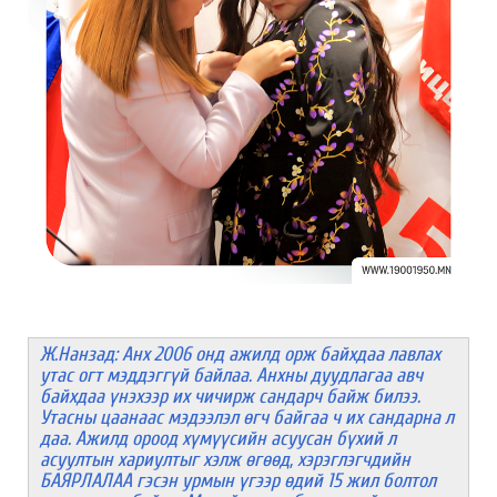
Ж.Нанзад: Анх 2006 онд ажилд орж байхдаа лавлах
утас огт мэддэггүй байлаа. Анхны дуудлагаа авч
байхдаа үнэхээр их чичирж сандарч байж билээ.
Утасны цаанаас мэдээлэл өгч байгаа ч их сандарна л
даа. Ажилд ороод хүмүүсийн асуусан бүхий л
асуултын хариултыг хэлж өгөөд, хэрэглэгчдийн
БАЯРЛАЛАА гэсэн урмын үгээр өдий 15 жил болтол