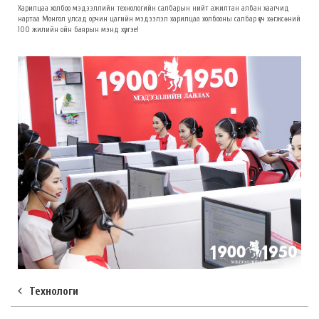
Харилцаа холбоо мэдээллийн технологийн салбарын нийт ажилтан албан хаагчид
нартаа Монгол улсад орчин цагийн мэдээлэл харилцаа холбооны салбар үүсч хөгжсөний
100 жилийн ойн баярын мэнд хүргэе!
Технологи