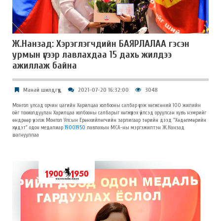
Ж.Нанзад: Хэрэглэгчдийн БАЯРЛАЛАА гэсэн
урмын үгээр лавлахдаа 15 дахь жилдээ
ажиллаж байна
Манай шилдгүүд
2021-07-20 16:32:00
3048
Монгол улсад орчин цагийн Харилцаа холбооны салбар үүсэж хөгжсөний 100 жилийн
ойг тохиолдуулан Харилцаа холбооны салбарыг хөгжүүлэх үйлсэд оруулсан хувь нэмрийг
өндрөөр үнэлж Монгол Улсын Ерөнхийлөгчийн зарлигаар төрийн дээд "Хөдөлмөрийн
хүндэт" одон медалиар
19001950
лавлахын МСА-ны мэргэжилтэн Ж.Нанзад
шагнууллаа