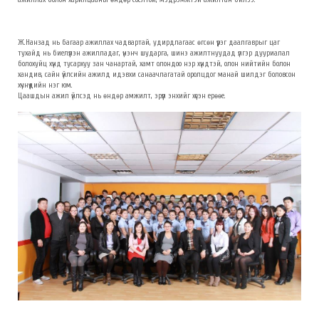
Ж.Нанзад нь багаар ажиллах чадвартай, удирдлагаас өгсөн үүрэг даалгаврыг цаг
тухайд нь биелүүлэн ажилладаг, үнэнч шударга, шинэ ажилтнуудад үлгэр дууриалал
болохуйц хүнд тусархуу зан чанартай, хамт олондоо нэр хүндтэй, олон нийтийн болон
хандив, сайн үйлсийн ажилд идэвхи санаачлагатай оролцдог манай шилдэг боловсон
хүчнүүдийн нэг юм.
Цаашдын ажил үйлсэд нь өндөр амжилт, эрүүл энхийг хүсэн ерөөе.