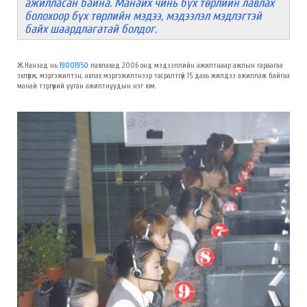
ажилласан байна. Манайх чинь бүх төрлийн лавлах
болохоор бүх төрлийн мэдээ, мэдээлэл мэдлэгтэй
байх шаардлагатай болдог.
Ж.Нанзад нь
19001950
лавлахад 2006 онд мэдээллийн ажилтнаар ажлын гараагаа
эхлүүлж, мэргэжилтэн, ахлах мэргэжилтнээр тасралтгүй 15 дахь жилдээ ажиллаж байгаа
манай тэргүүний ууган ажилтнуудын нэг юм.