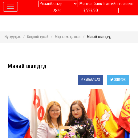
Монгол банк
Билгийн тооллын
|
3,593.50
28°C
Нүүр хуудас
Бидний тухай
Мэдээ мэдээлэл
Манай шилдгүүд
Манай шилдгүүд
ХУВААЛЦАХ
ЖИРГЭХ