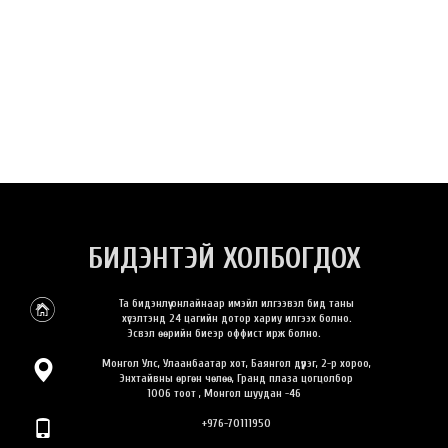
БИДЭНТЭЙ ХОЛБОГДОХ
Та бидэнлүү онлайнаар имэйл илгээвэл бид таны
хүсэлтэнд 24 цагийн дотор хариу илгээх болно.
Эсвэл өөрийн биеэр оффист ирж болно.
Монгол Улс, Улаанбаатар хот, Баянгол дүүрэг, 2-р хороо,
Энхтайвны өргөн чөлөө, Гранд плаза цогцолбор
1006 тоот , Монгол шуудан -46
+976-70111950