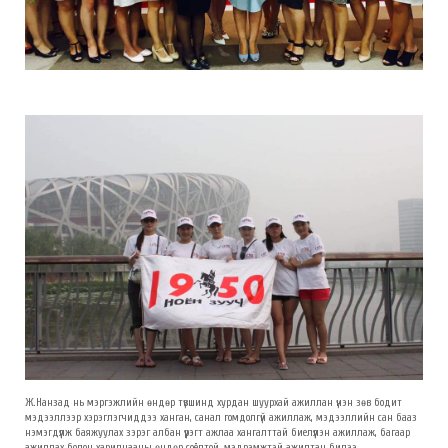
Ж.Нанзад нь мэргэжлийн өндөр түвшинд хурдан шуурхай ажиллан үнэн зөв бодит
мэдээллээр хэрэглэгчиддээ ханган, санал гомдолгүй ажиллаж, мэдээллийн сан бааз
нэмэгдүүлж баяжуулах зэрэг албан үүрэгт ажлаа хангалттай биелүүлэн ажиллаж, багаар
ажиллах болон харилцааны өндөр соёлтой, мэдрэмжтэй ажилтан билээ.