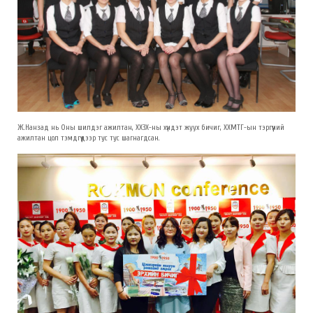
Ж.Нанзад нь Оны шилдэг ажилтан, ХХЗХ-ны хүндэт жуух бичиг, ХХМТГ-ын тэргүүний
ажилтан цол тэмдгүүдээр тус тус шагнагдсан.