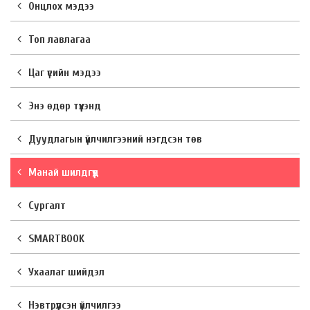
Онцлох мэдээ
Топ лавлагаа
Цаг үеийн мэдээ
Энэ өдөр түүхэнд
Дуудлагын үйлчилгээний нэгдсэн төв
Манай шилдгүүд
Сургалт
SMARTBOOK
Ухаалаг шийдэл
Нэвтрүүлсэн үйлчилгээ