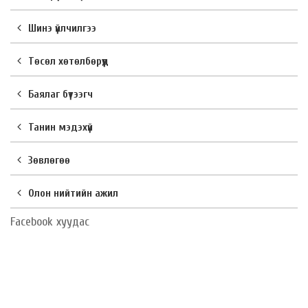
Шинэ үйлчилгээ
Төсөл хөтөлбөрүүд
Баялаг бүтээгч
Танин мэдэхүй
Зөвлөгөө
Олон нийтийн ажил
Facebook хуудас