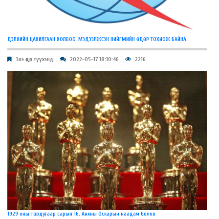
ДЭЛХИЙН ЦАХИЛГААН ХОЛБОО, МЭДЭЭЛЖСЭН НИЙГМИЙН ӨДӨР ТОХИОЖ БАЙНА.
Энэ өдөр түүхэнд
2022-05-17 18:10:46
2216
1929 оны тавдугаар сарын 16. Анхны Оскарын наадам болов