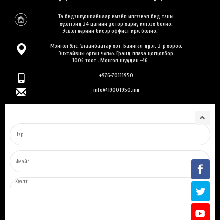
Та бидэнлүү онлайнаар имэйл илгээвэл бид таны
хүсэлтэнд 24 цагийн дотор хариу илгээх болно.
Эсвэл өөрийн биеэр оффист ирж болно.
Монгол Улс, Улаанбаатар хот, Баянгол дүүрэг, 2-р хороо,
Энхтайвны өргөн чөлөө, Гранд плаза цогцолбор
1006 тоот , Монгол шуудан -46
+976-70111950
info@19001950.mn