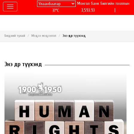
Монгол банк
Билгийн тооллын
|
3,593.93
31°C
Бидний тухай
Мэдээ мэдээлэл
Энэ өдөр түүхэнд
Энэ өдөр түүхэнд