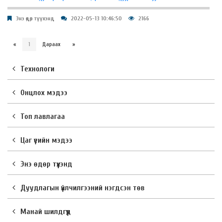
Энэ өдөр түүхэнд
2022-05-13 10:46:50
2166
«
1
Дараах
»
Технологи
Онцлох мэдээ
Топ лавлагаа
Цаг үеийн мэдээ
Энэ өдөр түүхэнд
Дуудлагын үйлчилгээний нэгдсэн төв
Манай шилдгүүд