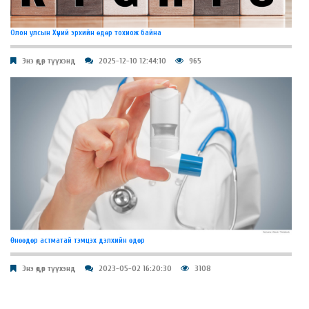
Олон улсын Хүний эрхийн өдөр тохиож байна
Энэ өдөр түүхэнд
2025-12-10 12:44:10
965
​Өнөөдөр астматай тэмцэх дэлхийн өдөр
Энэ өдөр түүхэнд
2023-05-02 16:20:30
3108