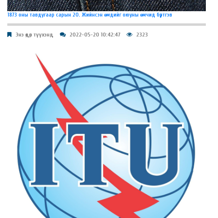
1873 оны тавдугаар сарын 20. Жийнсэн өмдийг оюуны өмчид бүртгэв
Энэ өдөр түүхэнд
2022-05-20 10:42:47
2323