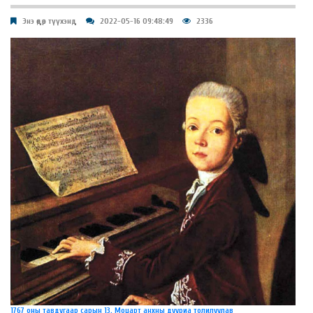
Энэ өдөр түүхэнд
2022-05-16 09:48:49
2336
1767 оны тавдугаар сарын 13. Моцарт анхны дууриа толилуулав