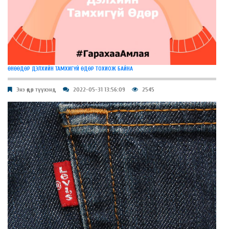
ӨНӨӨДӨР ДЭЛХИЙН ТАМХИГҮЙ ӨДӨР ТОХИОЖ БАЙНА
Энэ өдөр түүхэнд
2022-05-31 13:56:09
2545