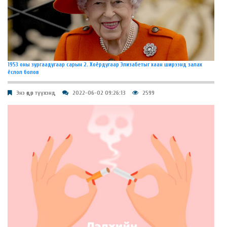
1953 оны зургаадугаар сарын 2. Хоёрдугаар Элизабетыг хаан ширээнд залах
ёслол болов
Энэ өдөр түүхэнд
2022-06-02 09:26:13
2599