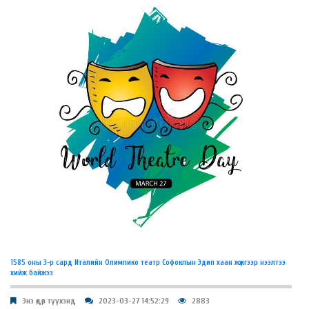
1585 оны 3-р сард Италийн Олимпико театр Софоклын Эдип хаан жүжгээр нээлтээ
хийж байжээ
Энэ өдөр түүхэнд
2023-03-27 14:52:29
2883