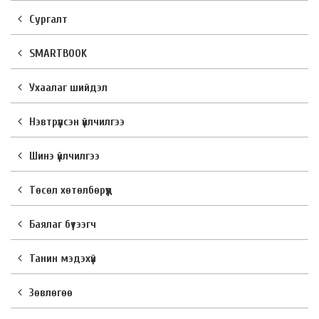
Сургалт
SMARTBOOK
Ухаалаг шийдэл
Нэвтрүүлсэн үйлчилгээ
Шинэ үйлчилгээ
Төсөл хөтөлбөрүүд
Баялаг бүтээгч
Танин мэдэхүй
Зөвлөгөө