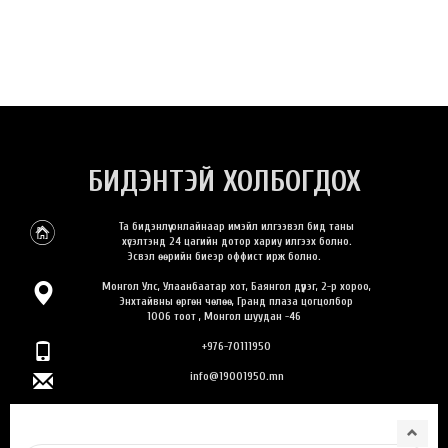
БИДЭНТЭЙ ХОЛБОГДОХ
Та бидэнлүү онлайнаар имэйл илгээвэл бид таны
хүсэлтэнд 24 цагийн дотор хариу илгээх болно.
Эсвэл өөрийн биеэр оффист ирж болно.
Монгол Улс, Улаанбаатар хот, Баянгол дүүрэг, 2-р хороо,
Энхтайвны өргөн чөлөө, Гранд плаза цогцолбор
1006 тоот , Монгол шуудан -46
+976-70111950
info@19001950.mn