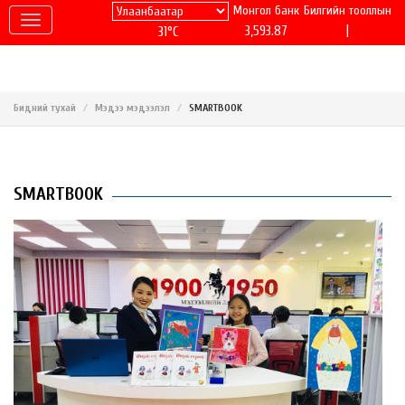
Монгол банк
Билгийн тооллын
|
3,593.87
31°C
Бидний тухай
Мэдээ мэдээлэл
SMARTBOOK
SMARTBOOK