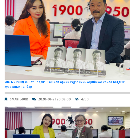
УИХ-ын гишүүн Ж.Бат-Эрдэнэ: Сошиал орчин гэдэг чинь өөрийнхөө санаа бодлыг
хуваалцах талбар
SMARTBOOK
2020-01-21 20:09:00
4250