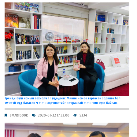
Тренди бүсгүй номын зохиолч Т.Гүлдаурен: Миний номоо гаргасан зорилго бол
эмэгтэй хүнд багахан ч гэсэн өөрчлөлтийг авчраасай гэсэн чин хүсэл байсан.
SMARTBOOK
2020-01-22 17:33:00
5234