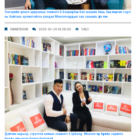
Тэнгэрийн улаач цувралын зохиолч Б.Баярхүү: Бөө бол шашин биш, бөө мөргөл гэдэг
нь байгаль орчинтойгоо хандах Монголчуудын зан заншил, үйл юм
SMARTBOOK
2020-01-24 14:38:00
5463
Дайчин карьер, стратеги номын зохиолч Э.Эрболд: Монгол хүн бүрийн зорилго
бодит амьдрал болох болтугай.