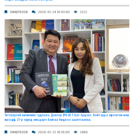
SMARTBOOK
2020-01-24 10:01:00
3222
Тогтвортой хөгжлийн судлаач, Доктор (Ph.D) Т.Бат-Эрдэнэ: Хойч үедээ хүлээлгэж өгөх
ирээдүй, 21-р зуунд амьдарч байгаа биднээс шалтгаална.
SMARTBOOK
2020-01-23 18:10:00
3480