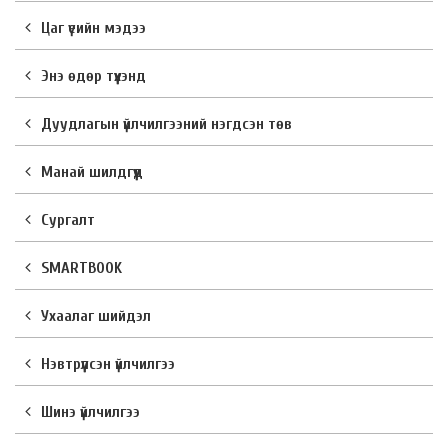
Цаг үеийн мэдээ
Энэ өдөр түүхэнд
Дуудлагын үйлчилгээний нэгдсэн төв
Манай шилдгүүд
Сургалт
SMARTBOOK
Ухаалаг шийдэл
Нэвтрүүлсэн үйлчилгээ
Шинэ үйлчилгээ