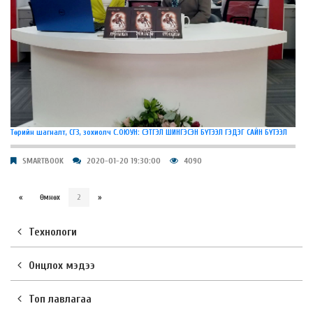
Төрийн шагналт, СГЗ, зохиолч С.ОЮУН: СЭТГЭЛ ШИНГЭСЭН БҮТЭЭЛ ГЭДЭГ САЙН БҮТЭЭЛ
SMARTBOOK
2020-01-20 19:30:00
4090
«
Өмнөх
2
»
Технологи
Онцлох мэдээ
Топ лавлагаа