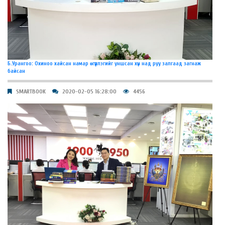
Б.Урангоо: Охиноо хайсан намар өгүүллэгийг уншсан хүн над руу залгаад загнаж
байсан
SMARTBOOK
2020-02-05 16:28:00
4456