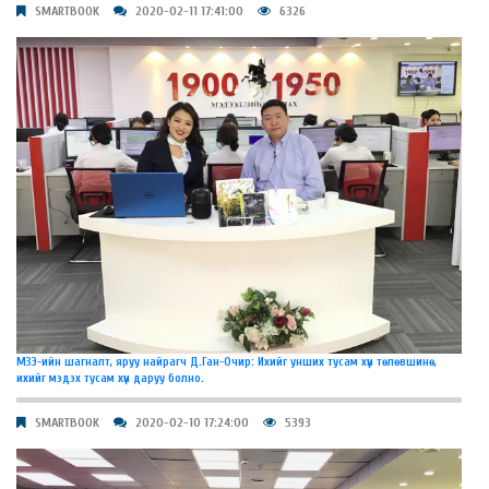
SMARTBOOK
2020-02-11 17:41:00
6326
МЗЭ-ийн шагналт, яруу найрагч Д.Ган-Очир: Ихийг унших тусам хүн төлөвшинө,
ихийг мэдэх тусам хүн даруу болно.
SMARTBOOK
2020-02-10 17:24:00
5393