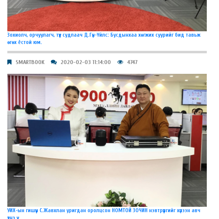
Зохиолч, орчуулагч, түүх судлаач Д.Гүн-Үйлс: Бусдынхаа хөгжих суурийг бид тавьж
өгөх ёстой юм.
SMARTBOOK
2020-02-03 11:14:00
4747
УИХ-ын гишүүн С.Жавхлан уригдан оролцсон НОМТОЙ ЗОЧИН нэвтрүүлгийг хүлээн авч
үзнэ үү