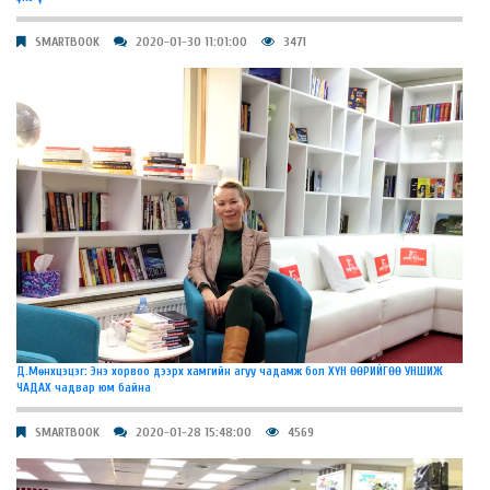
SMARTBOOK
2020-01-30 11:01:00
3471
Д.Мөнхцэцэг: Энэ хорвоо дээрх хамгийн агуу чадамж бол ХҮН ӨӨРИЙГӨӨ УНШИЖ
ЧАДАХ чадвар юм байна
SMARTBOOK
2020-01-28 15:48:00
4569