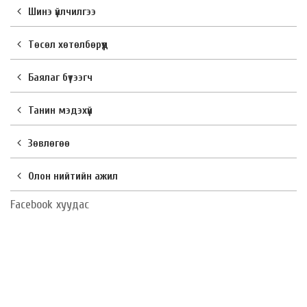
Шинэ үйлчилгээ
Төсөл хөтөлбөрүүд
Баялаг бүтээгч
Танин мэдэхүй
Зөвлөгөө
Олон нийтийн ажил
Facebook хуудас