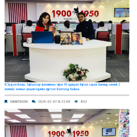
Н.Эрдэнэбаяр: Сүхбаатар жанжины түүхэн 10 цуврал бүтээл гарах бөгөөд эхний 2
комикс номыг уншигчдийн хүртээл болгоод байна.
SMARTBOOK
2020-02-07 16:33:00
4132