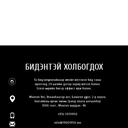
БИДЭНТЭЙ ХОЛБОГДОХ
Та бидэнлүү онлайнаар имэйл илгээвэл бид таны
хүсэлтэнд 24 цагийн дотор хариу илгээх болно.
Эсвэл өөрийн биеэр оффист ирж болно.
Монгол Улс, Улаанбаатар хот, Баянгол дүүрэг, 2-р хороо,
Энхтайвны өргөн чөлөө, Гранд плаза цогцолбор
1006 тоот , Монгол шуудан -46
+976-70111950
info@19001950.mn