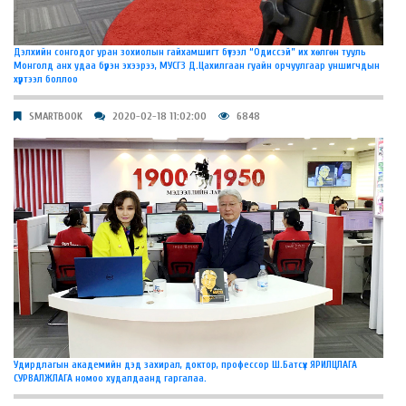
Дэлхийн сонгодог уран зохиолын гайхамшигт бүтээл “Одиссэй” их хөлгөн тууль
Монголд анх удаа бүрэн эхээрээ, МУСГЗ Д.Цахилгаан гуайн орчуулгаар уншигчдын
хүртээл боллоо
SMARTBOOK
2020-02-18 11:02:00
6848
Удирдлагын академийн дэд захирал, доктор, профессор Ш.Батсүх ЯРИЛЦЛАГА
СУРВАЛЖЛАГА номоо худалдаанд гаргалаа.