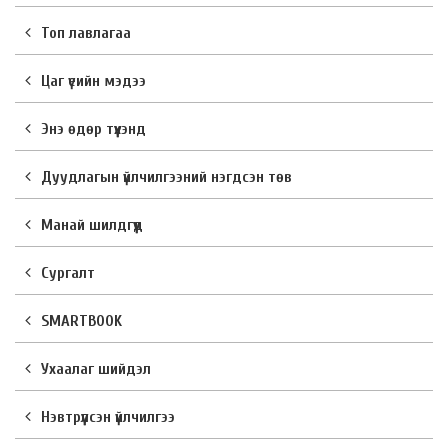
Топ лавлагаа
Цаг үеийн мэдээ
Энэ өдөр түүхэнд
Дуудлагын үйлчилгээний нэгдсэн төв
Манай шилдгүүд
Сургалт
SMARTBOOK
Ухаалаг шийдэл
Нэвтрүүлсэн үйлчилгээ