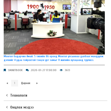
Монгол бадарчин Амай: 5 тивийн 86 оронд Монгол улсынхаа далбааг мандуулж
дэлхийг 4 удаа тойрохтой тэнцэх урт замыг 11 жилийн хугацаанд туулжээ.
SMARTBOOK
2020-01-27 17:00:00
3613
«
1
Дараах
»
Технологи
Онцлох мэдээ