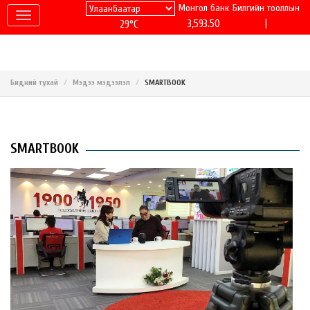
Монгол банк
Билгийн тооллын
|
3,593.50
29°C
Бидний тухай
Мэдээ мэдээлэл
SMARTBOOK
SMARTBOOK