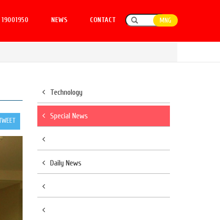
19001950
NEWS
CONTACT
MNG
Technology
Special News
TWEET
Daily News