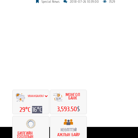
Special News
2018-07-26 10:39:00
3529
МОНГОЛ
БАНК
3,593.50
$
29°C
16°C
НЭЭЛТТЭЙ
БИЛГИЙН
АЖЛЫН БАЙР
ТООЛЛЫН