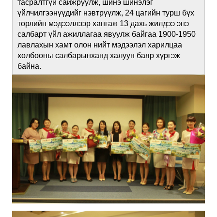
тасралтгүй сайжруулж, шинэ шинэлэг
үйлчилгээнүүдийг нэвтрүүлж, 24 цагийн турш бүх
төрлийн мэдээллээр хангаж 13 дахь жилдээ энэ
салбарт үйл ажиллагаа явуулж байгаа 1900-1950
лавлахын хамт олон нийт мэдээлэл харилцаа
холбооны салбарынханд халуун баяр хүргэж
байна.