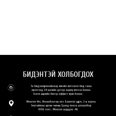
БИДЭНТЭЙ ХОЛБОГДОХ
Та бидэнлүү онлайнаар имэйл илгээвэл бид таны
хүсэлтэнд 24 цагийн дотор хариу илгээх болно.
Эсвэл өөрийн биеэр оффист ирж болно.
Монгол Улс, Улаанбаатар хот, Баянгол дүүрэг, 2-р хороо,
Энхтайвны өргөн чөлөө, Гранд плаза цогцолбор
1006 тоот , Монгол шуудан -46