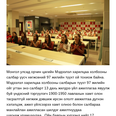
Монгол улсад орчин цагийн Мэдээлэл харилцаа холбооны
салбар үүсч хөгжсөний 97 жилийн түүхт ой тохиож байна.
Мэдээлэл харилцаа холбооны салбарын түүхт 97 жилийн
ойг угтан энэ салбарт 13 дахь жилдээ үйл ажиллагаа явуулж
буй үндэсний тэргүүлэгч 1900-1950 лавлахын хамт олон
тасралтгүй хөгжиж дэвшиж ирсэн ололт амжилтаа дүгнэн
хэлэлцэж, ажил үйлсээрээ хамт олноо болон салбараа
манлайлан ажилласан шилдэг ажилтнуудаа
шагнаж,урамшуулаа. Ойн баярын хүрээнд нийт 17