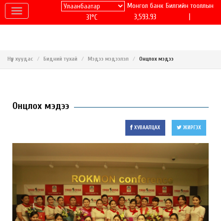
Монгол банк
Билгийн тооллын
|
3,593.93
31°C
Нүүр хуудас
Бидний тухай
Мэдээ мэдээлэл
Онцлох мэдээ
Онцлох мэдээ
ХУВААЛЦАХ
ЖИРГЭХ