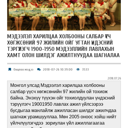
МЭДЭЭЛЭЛ ХАРИЛЦАА ХОЛБООНЫ САЛБАР ҮҮСЧ
ХӨГЖСӨНИЙ 97 ЖИЛИЙН ОЙГ УГТАН ҮНДЭСНИЙ
ТЭРГҮҮЛЭГЧ 1900-1950 МЭДЭЭЛЛИЙН ЛАВЛАХЫН
ХАМТ ОЛОН ШИЛДЭГ АЖИЛТНУУДАА ШАГНАЛАА
Онцлох мэдээ
2018-07-26 10:39:00
3533
2018.07.26
Монгол улсад Мэдээлэл харилцаа холбооны
салбар үүсч хөгжсөнийн 97 жилийн ой тохиож
байна. Энэхүү түүхэн ойг тохиолдуулан үндэсний
тэрүүлэгч 19001950 лавлах ажил үйлсээрээ
бусдыгаа манлайлж ажилласан шилдэг ажилчдаа
шагнаж урамшууллаа. Мөн 2005 оноос хойш нийт
үйлчлүүлэгчдээ зориулан үйл ажиллагаагаа