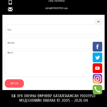
+976-70111950
info@19001950.mn
БҮХ ЭРХ ОЮУНЫ ӨМЧӨӨР БАТАЛГААЖСАН 19001950
МЭДЭЭЛЛИЙН ЛАВЛАХ © 2005 - 2026 ОН