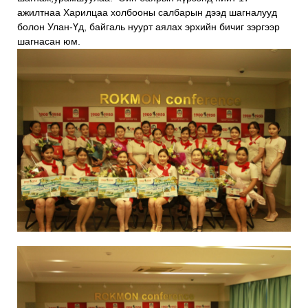
ажилтнаа Харилцаа холбооны салбарын дээд шагналууд
болон Улан-Үд, байгаль нуурт аялах эрхийн бичиг зэргээр
шагнасан юм.