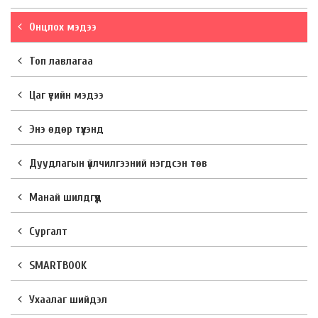
Онцлох мэдээ
Топ лавлагаа
Цаг үеийн мэдээ
Энэ өдөр түүхэнд
Дуудлагын үйлчилгээний нэгдсэн төв
Манай шилдгүүд
Сургалт
SMARTBOOK
Ухаалаг шийдэл