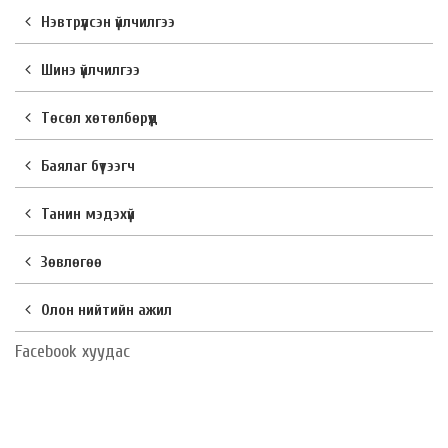
Нэвтрүүлсэн үйлчилгээ
Шинэ үйлчилгээ
Төсөл хөтөлбөрүүд
Баялаг бүтээгч
Танин мэдэхүй
Зөвлөгөө
Олон нийтийн ажил
Facebook хуудас