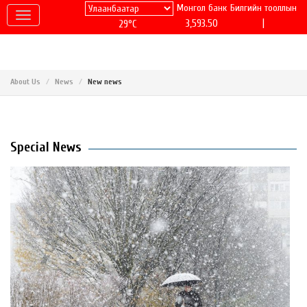
Монгол банк
Билгийн тооллын
|
3,593.50
29°C
About Us
News
New news
Special News