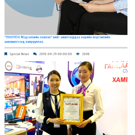
"19001950 Мэдээллийн лавлах" нийт ажилтнуудаа нарийн мэргэжлийн
шинжилгээнд хамрууллаа.
Special News
2019-04-29 00:00:00
2698