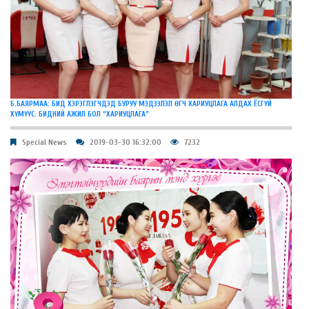
Б.БАЯРМАА: БИД ХЭРЭГЛЭГЧДЭД БУРУУ МЭДЭЭЛЭЛ ӨГЧ ХАРИУЦЛАГА АЛДАХ ЁСГҮЙ
ХҮМҮҮС. БИДНИЙ АЖИЛ БОЛ “ХАРИУЦЛАГА”
Special News
2019-03-30 16:32:00
7232