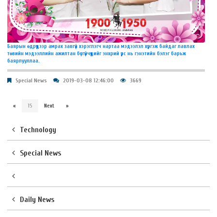
Баярын өдрүүдээр амрах завгүй хэрэглэгч нартаа мэдээлэл хүргэж байдаг лавлах
төвийн мэдээллийн ажилтан бүсгүйчүүдийг энхрий үрс нь гэнэтийн бэлэг барьж
баярлууллаа.
Special News
2019-03-08 12:46:00
3669
«
15
Next
»
Technology
Special News
Daily News