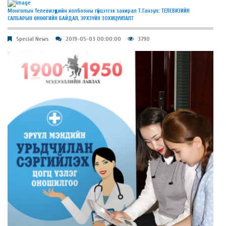
Монголын Телевизүүдийн холбооны гүйцэтгэх захирал Т.Ганзул: ТЕЛЕВИЗИЙН
САЛБАРЫН ӨНӨӨГИЙН БАЙДАЛ, ЭРХЗҮЙН ЗОХИЦУУЛАЛТ
Special News
2019-05-03 00:00:00
3790