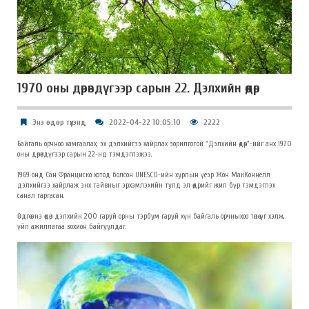
1970 оны дөрөвдүгээр сарын 22. Дэлхийн өдөр
Энэ өдөр түүхэнд
2022-04-22 10:05:10
2222
Байгаль орчноо хамгаалах, эх дэлхийгээ хайрлах зорилготой "Дэлхийн өдөр"-ийг анх 1970
оны дөрөвдүгээр сарын 22-нд тэмдэглэжээ.
1969 онд Сан Франциско хотод болсон UNESCO-ийн хурлын үеэр Жон МакКоннелл
дэлхийгээ хайрлаж энх тайвныг эрхэмлэхийн тулд эл өдрийг жил бүр тэмдэглэх
санал гаргасан.
Өдгөө энэ өдөр дэлхийн 200 гаруй орны тэрбум гаруй хүн байгаль орчныхоо төлөө үг хэлж,
үйл ажиллагаа зохион байгуулдаг.