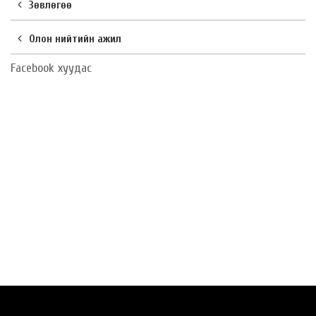
Зөвлөгөө
Олон нийтийн ажил
Facebook хуудас