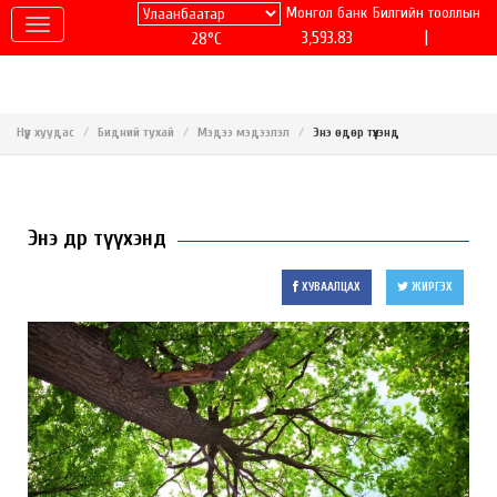
Монгол банк
Билгийн тооллын
|
3,593.83
28°C
Нүүр хуудас
Бидний тухай
Мэдээ мэдээлэл
Энэ өдөр түүхэнд
Энэ өдөр түүхэнд
ХУВААЛЦАХ
ЖИРГЭХ