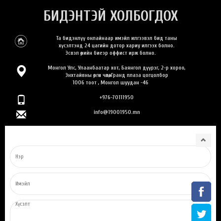
БИДЭНТЭЙ ХОЛБОГДОХ
Та бидэнлүү онлайнаар имэйл илгээвэл бид таны
хүсэлтэнд 24 цагийн дотор хариу илгээх болно.
Эсвэл өөрийн биеэр оффист ирж болно.
Монгол Улс, Улаанбаатар хот, Баянгол дүүрэг, 2-р хороо,
Энхтайвны өргөн чөлөө, Гранд плаза цогцолбор
1006 тоот , Монгол шуудан -46
+976-70111950
info@19001950.mn