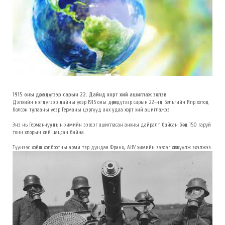
1915 оны дөрөвдүгээр сарын 22. Дайнд хорт хий ашиглаж эхлэв
Дэлхийн нэгдүгээр дайны үеэр 1915 оны дөрөвдүгээр сарын 22-нд Бельгийн Ипр хотод
болсон тулааны үеэр Германы цэргүүд анх удаа хорт хий ашиглажээ.
Энэ нь Германчуудын химийн зэвсэг ашигласан анхны дайралт байсан бөгөөд 150 гаруй
тонн хлорын хий цацсан байна.
Түүнээс хойш холбоотны арми тэр дундаа Франц, АНУ химийн зэвсэг хөгжүүлж эхэлжээ.