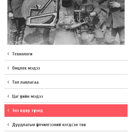
Технологи
Онцлох мэдээ
Топ лавлагаа
Цаг үеийн мэдээ
Энэ өдөр түүхэнд
Дуудлагын үйлчилгээний нэгдсэн төв