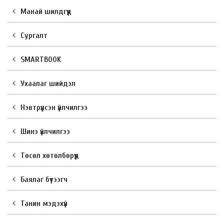
Манай шилдгүүд
Сургалт
SMARTBOOK
Ухаалаг шийдэл
Нэвтрүүлсэн үйлчилгээ
Шинэ үйлчилгээ
Төсөл хөтөлбөрүүд
Баялаг бүтээгч
Танин мэдэхүй