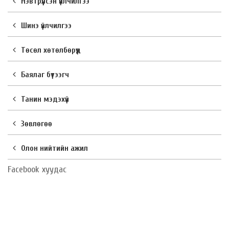
Нэвтрүүлсэн үйлчилгээ
Шинэ үйлчилгээ
Төсөл хөтөлбөрүүд
Баялаг бүтээгч
Танин мэдэхүй
Зөвлөгөө
Олон нийтийн ажил
Facebook хуудас