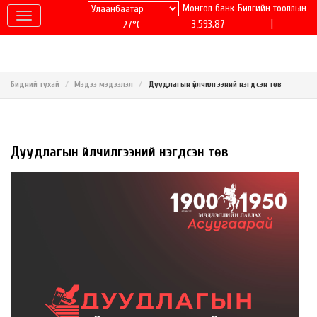
Монгол банк
Билгийн тооллын
|
3,593.87
27°C
Бидний тухай
Мэдээ мэдээлэл
Дуудлагын үйлчилгээний нэгдсэн төв
Дуудлагын үйлчилгээний нэгдсэн төв