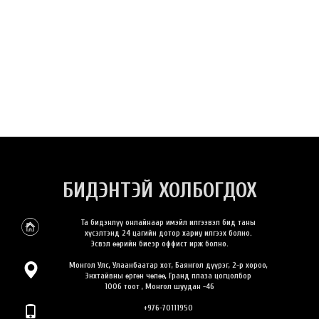
БИДЭНТЭЙ ХОЛБОГДОХ
Та бидэнлүү онлайнаар имэйл илгээвэл бид таны
хүсэлтэнд 24 цагийн дотор хариу илгээх болно.
Эсвэл өөрийн биеэр оффист ирж болно.
Монгол Улс, Улаанбаатар хот, Баянгол дүүрэг, 2-р хороо,
Энхтайвны өргөн чөлөө, Гранд плаза цогцолбор
1006 тоот , Монгол шуудан -46
+976-70111950