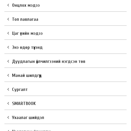
Онцлох мэдээ
Топ лавлагаа
Цаг үеийн мэдээ
Энэ өдөр түүхэнд
Дуудлагын үйлчилгээний нэгдсэн төв
Манай шилдгүүд
Сургалт
SMARTBOOK
Ухаалаг шийдэл