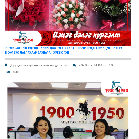
ГЭГЭЭН ХАЙРЫН ӨДРӨӨР ХАЙРТДАА ГЭНЭТИЙН СЮРПРАЙЗ ЦЭЦЭГТ МЭНДЧИЛГЭЭГЭЭ
19001950 ЛАВЛАХААР ЗАХИАЛАН ХҮРГҮҮЛЭЭРЭЙ
Дуудлагын үйлчилгээний нэгдсэн төв
2020-02-14 00:00:00
3680