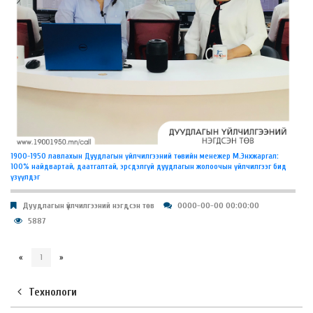
​1900-1950 лавлахын Дуудлагын үйлчилгээний төвийн менежер М.Энхжаргал:
100% найдвартай, даатгалтай, эрсдэлгүй дуудлагын жолоочын үйлчилгээг бид
үзүүлдэг
Дуудлагын үйлчилгээний нэгдсэн төв
0000-00-00 00:00:00
5887
«
1
»
Технологи