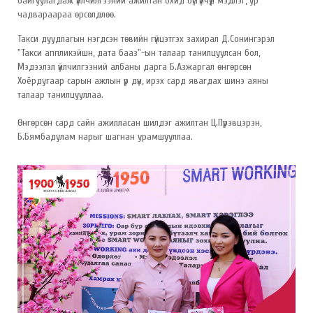
байгуулагдаж үйлчилгээний ажилтан охид бүсгүйчүүд мэдлэг, ур
чадвараараа өрсөлдлөө.
Такси дуудлагын нэгдсэн төвийн гүйцэтгэх захирал Д.Сонингэрэл
"Такси аппликэйшн, дата бааз"-ын талаар танилцуулсан бол,
Мэдээлэл үйлчилгээний албаны дарга Б.Азжаргал өнгөрсөн
Хоёрдугаар сарын ажлын үр дүн, ирэх сард явагдах шинэ аяны
талаар танилцууллаа.
Өнгөрсөн сард сайн ажилласан шилдэг ажилтан Ц.Пүрэвцэрэн,
Б.Бямбадулам нарыг шагнан урамшууллаа.