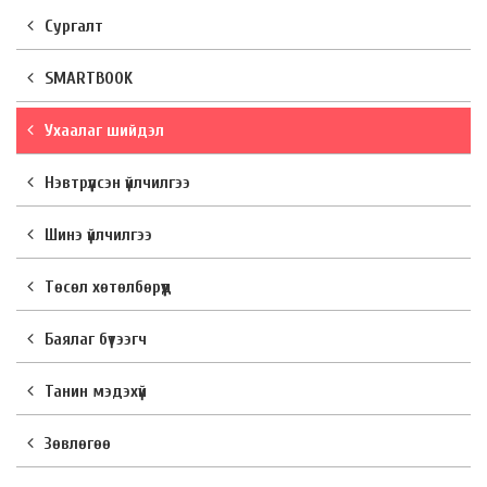
Сургалт
SMARTBOOK
Ухаалаг шийдэл
Нэвтрүүлсэн үйлчилгээ
Шинэ үйлчилгээ
Төсөл хөтөлбөрүүд
Баялаг бүтээгч
Танин мэдэхүй
Зөвлөгөө