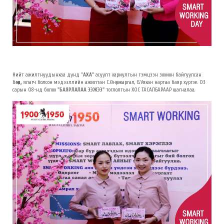
Нийт ажилтнуудынхаа дунд "
АХА"
асуулт хариултын тэмцээн зохион байгуулсан
бөгөөд, ялагч болсон мэдээллийн ажилтан С.Өнөржаргал, Б.Уяхан нартаа баяр хүргэе. 03
сарын 08-нд болох
"БАЯРЛАЛАА ЭЭЖЭЭ"
тоглолтын ХОС ТАСАЛБАРААР шагналаа.