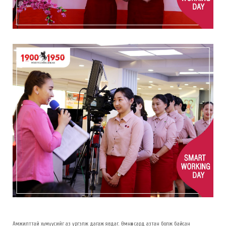
Амжилттай хүмүүсийг аз үргэлж дагаж явдаг. Өмнөх сард азтан болж байсан