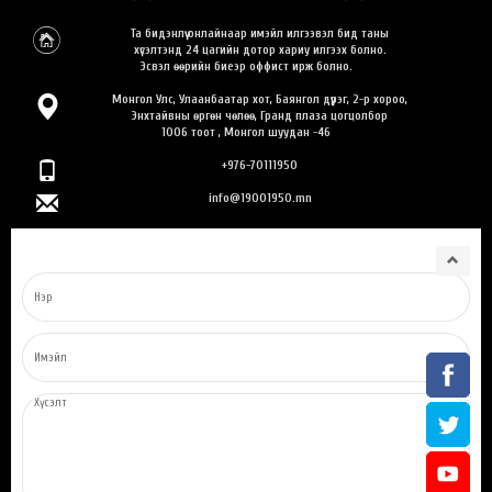
Та бидэнлүү онлайнаар имэйл илгээвэл бид таны
хүсэлтэнд 24 цагийн дотор хариу илгээх болно.
Эсвэл өөрийн биеэр оффист ирж болно.
Монгол Улс, Улаанбаатар хот, Баянгол дүүрэг, 2-р хороо,
Энхтайвны өргөн чөлөө, Гранд плаза цогцолбор
1006 тоот , Монгол шуудан -46
+976-70111950
info@19001950.mn