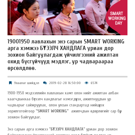
19001950 лавлахын энэ сарын SMART WORKING
арга хэмжээ БҮТЭЭЛЧ ХАНДЛАГА уриан дор
зохион байгуулагдаж үйчилгээний ажилтан
охид бүсгүйчүүд мэдлэг, ур чадвараараа
өрсөлдлөө.
Ухаалаг шийдэл
2019-02-28 16:50:00
6574
1900-1950 мэдээллийн лавлахын хамт олон нийт ажилтан албан
хаагчдынхаа бүтээлч хандлагыг нэмэгдүүлэх, ажилтнуудын ур
чадварыг сайжруулах, олон улсын стандартад нийцүүлэх
зорилготойгоор
“SMART WORKING”
ажилчдын өдөрлөгийг сар бүр
зохион байгуулдаг.
Энэ сарын арга хэмжээ
"БҮТЭЭЛЧ ХАНДЛАГА"
уриан дор зохион