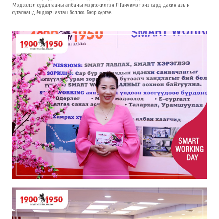
Мэдээлэл судалгааны албаны мэргэжилтэн Л.Ганчимэг энэ сард дахин азын
сугалаанд ёндоорч азтан боллоо. Баяр хүргэе.