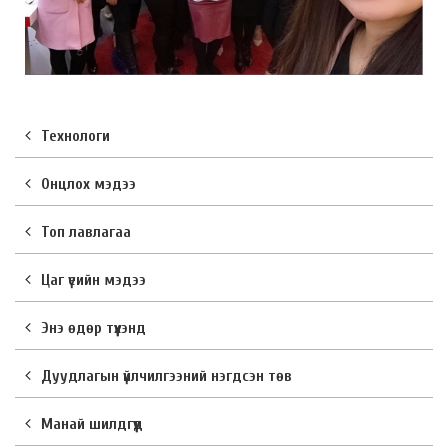
Технологи
Онцлох мэдээ
Топ лавлагаа
Цаг үеийн мэдээ
Энэ өдөр түүхэнд
Дуудлагын үйлчилгээний нэгдсэн төв
Манай шилдгүүд