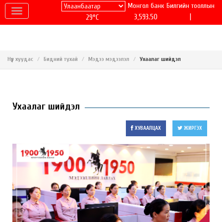
Монгол банк
Билгийн тооллын
|
3,593.50
29°C
Нүүр хуудас
Бидний тухай
Мэдээ мэдээлэл
Ухаалаг шийдэл
Ухаалаг шийдэл
ХУВААЛЦАХ
ЖИРГЭХ