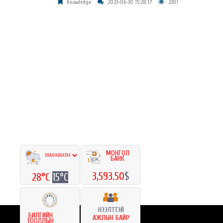
Knowledge
2023-06-30 15:28:17
2301
МОНГОЛ
БАНК
3,593.50
$
28°C
15°C
НЭЭЛТТЭЙ
БИЛГИЙН
АЖЛЫН БАЙР
ТООЛЛЫН