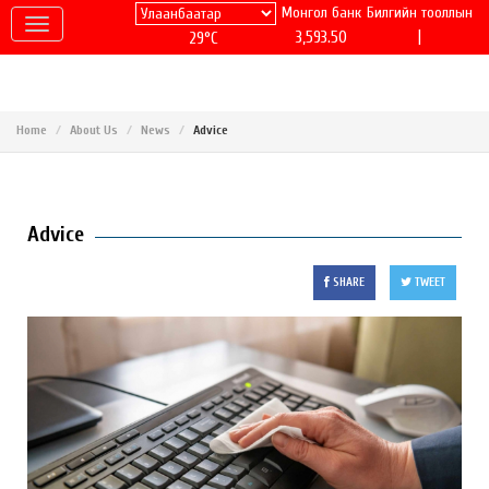
Монгол банк
Билгийн тооллын
|
3,593.50
29°C
Home
About Us
News
Advice
Advice
SHARE
TWEET