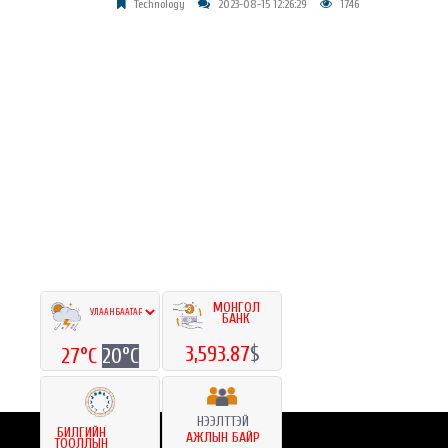
Technology
2023-08-15 12:26:29
1746
МОНГОЛ
БАНК
3,593.87
$
27°C
20°C
НЭЭЛТТЭЙ
БИЛГИЙН
АЖЛЫН БАЙР
ТООЛЛЫН