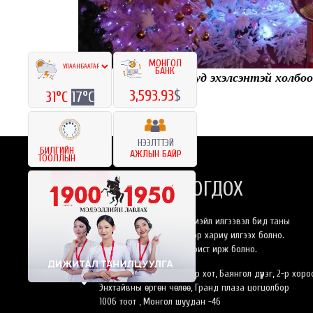
МОНГОЛ
БАНК
Шинэ жилийн баярууд эхэлсэнтэй холбоот
3,593.93
$
31°C
17°C
НЭЭЛТТЭЙ
БИЛГИЙН
АЖЛЫН БАЙР
ТООЛЛЫН
БИДЭНТЭЙ ХОЛБОГДОХ
Та бидэнлүү онлайнаар имэйл илгээвэл бид таны
хүсэлтэнд 24 цагийн дотор хариу илгээх болно.
Эсвэл өөрийн биеэр оффист ирж болно.
Монгол Улс, Улаанбаатар хот, Баянгол дүүрэг, 2-р хоро
Энхтайвны өргөн чөлөө, Гранд плаза цогцолбор
1006 тоот , Монгол шуудан -46