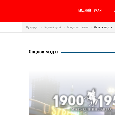
БИДНИЙ ТУХАЙ
Б
Нүүр хуудас
Бидний тухай
Мэдээ мэдээлэл
Онцлох мэдээ
Онцлох мэдээ