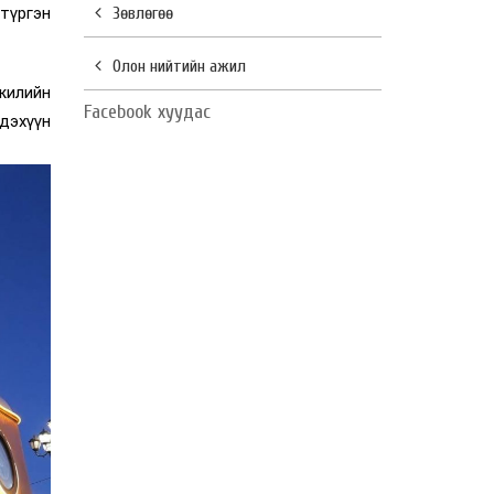
 түргэн
Зөвлөгөө
Олон нийтийн ажил
жилийн
Facebook хуудас
гдэхүүн