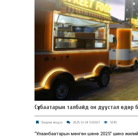
Сүхбаатарын талбайд он дуустал өдөр б
Онцлох мэдээ
2025-12-24 11:03:07
1045
“Улаанбаатарын мөнгөн шөнө 2025” шинэ жилийн