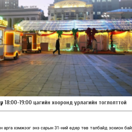
үр 18:00-19:00 цагийн хооронд урлагийн тоглолттой
 арга хэмжээг энэ сарын 31-ний өдөр төв талбайд зохион бай