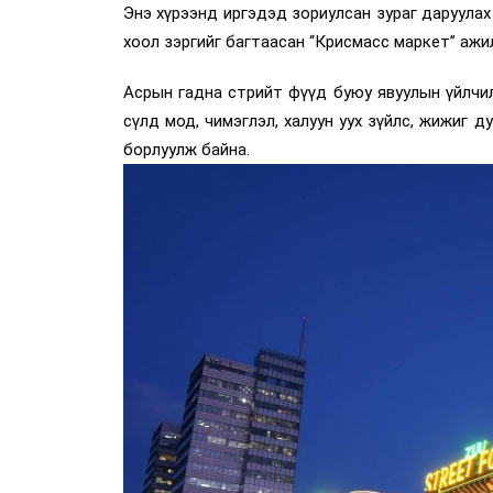
Энэ хүрээнд иргэдэд зориулсан зураг даруулах
хоол зэргийг багтаасан “Крисмасс маркет” ажи
Асрын гадна стрийт фүүд буюу явуулын үйлчи
сүлд мод, чимэглэл, халуун уух зүйлс, жижиг 
борлуулж байна.