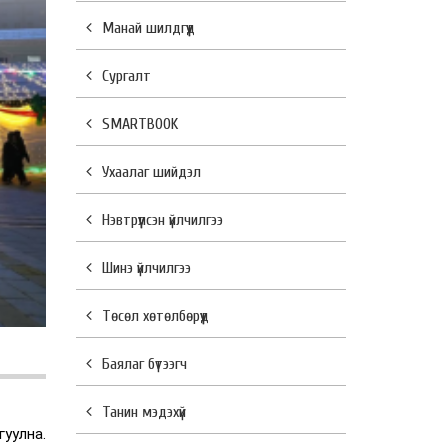
Манай шилдгүүд
Сургалт
SMARTBOOK
Ухаалаг шийдэл
Нэвтрүүлсэн үйлчилгээ
Шинэ үйлчилгээ
Төсөл хөтөлбөрүүд
Баялаг бүтээгч
Танин мэдэхүй
гуулна.