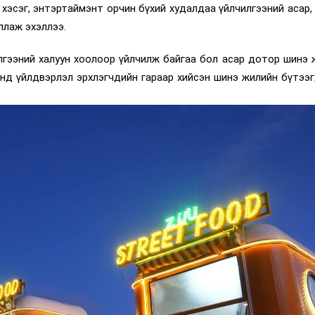
 хэсэг, энтэртаймэнт орчин бүхий худалдаа үйлчилгээний асар,
ллаж эхэллээ.
лгээний халуун хоолоор үйлчилж байгаа бол асар дотор шинэ 
дунд үйлдвэрлэл эрхлэгчдийн гараар хийсэн шинэ жилийн бүтээ