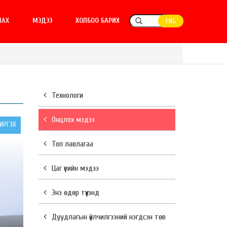
ЛАХ
МЭДЭЭ
ХОЛБОО БАРИХ
ENG
Технологи
Онцлох мэдээ
РГЭХ
Топ лавлагаа
Цаг үеийн мэдээ
Энэ өдөр түүхэнд
Дуудлагын үйлчилгээний нэгдсэн төв