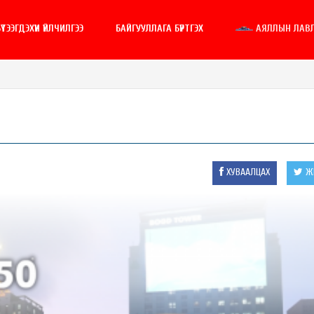
ҮТЭЭГДЭХҮҮН ҮЙЛЧИЛГЭЭ
БАЙГУУЛЛАГА БҮРТГЭХ
АЯЛЛЫН ЛАВ
ХУВААЛЦАХ
ЖИ