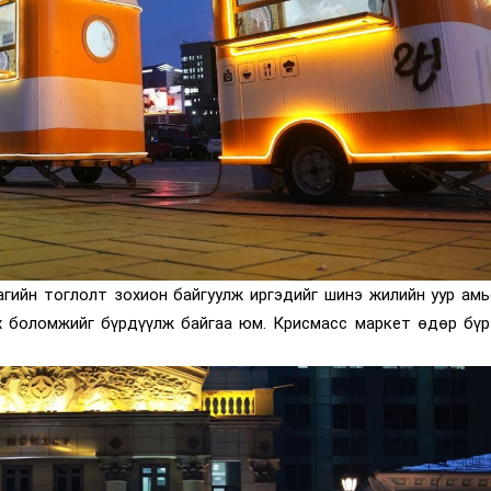
агийн тоглолт зохион байгуулж иргэдийг шинэ жилийн уур амь
х боломжийг бүрдүүлж байгаа юм. Крисмасс маркет өдөр бүр 