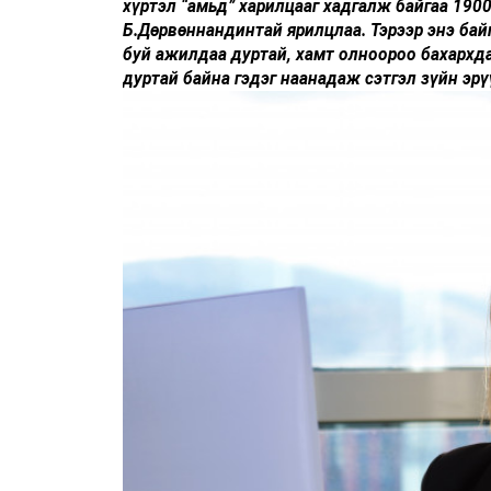
хүртэл “амьд” харилцааг хадгалж байгаа 1900
Б.Дөрвөннандинтай ярилцлаа. Тэрээр энэ бай
буй ажилдаа дуртай, хамт олноороо бахархд
дуртай байна гэдэг наанадаж сэтгэл зүйн эр