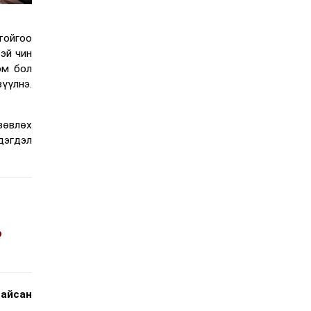
тойгоо
эй чин
юм бол
үүлнэ.
зөвлөх
дэгдэл
э
байсан