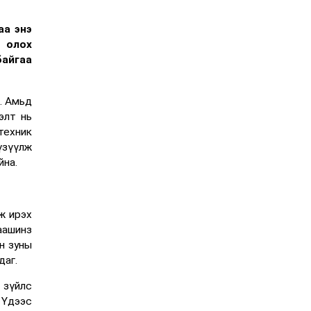
аа энэ
л олох
байгаа
. Амьд
элт нь
техник
үзүүлж
йна.
ж ирэх
аашинз
ин зуны
даг.
 зүйлс
 Үдээс