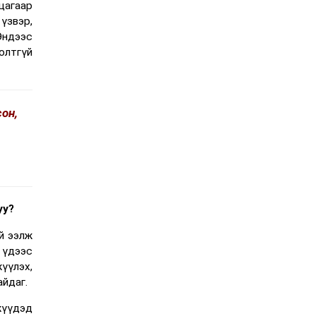
цагаар
 үзвэр,
Эндээс
олтгүй
он,
уу?
й ээлж
 үдээс
үүлэх,
айдаг.
жүүдэд