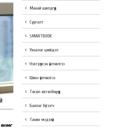
Манай шилдгүүд
Сургалт
SMARTBOOK
Ухаалаг шийдэл
Нэвтрүүлсэн үйлчилгээ
Шинэ үйлчилгээ
Төсөл хөтөлбөрүүд
Й
Баялаг бүтээгч
Танин мэдэхүй
 өнөөг