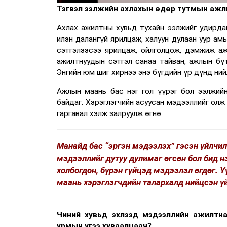
Тэгвэл ээлжийн ахлахын өдөр тутмын ажлы
Ахлах ажилтны хувьд тухайн ээлжийг удирда
илэн далангүй ярилцаж, халуун дулаан уур ам
сэтгэлээсээ ярилцаж, ойлголцож, дэмжиж аж
ажилтнуудын сэтгэл санаа тайван, ажлын бү
Энгийн юм шиг хирнээ энэ бүгдийн үр дүнд ни
Ажлын маань бас нэг гол үүрэг бол ээлжий
байдаг. Хэрэглэгчийн асуусан мэдээллийг олж
гаргавал хэлж залруулж өгнө.
Манайд бас “эргэн мэдээлэх” гэсэн үйлчи
мэдээллийг дутуу дулимаг өгсөн бол бид н
холбогдон, бүрэн гүйцэд мэдээлэл өгдөг. 
маань хэрэглэгчдийн талархалд нийцсэн ү
Чиний хувьд эхлээд мэдээллийн ажилтна
урмын үгээ хуваалцаач?