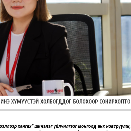
Р ШИНЭ ХҮМҮҮСТЭЙ ХОЛБОГДДОГ БОЛОХООР СОНИРХОЛТО
эллээр хангах” шинэлэг үйлчилгээг монголд анх нэвтрүүлж,