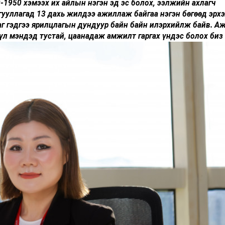
-1950 хэмээх их айлын нэгэн эд эс болох, ээлжийн ахлагч
гууллагад 13 дахь жилдээ ажиллаж байгаа нэгэн бөгөөд эрх
аг гэдгээ ярилцлагын дундуур байн байн илэрхийлж байв. А
үүл мэндэд тустай, цаанадаж амжилт гаргах үндэс болох биз