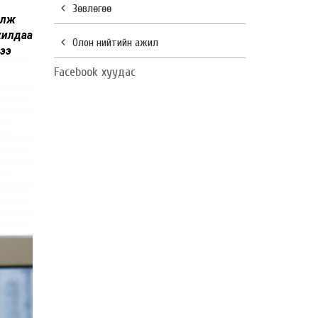
Зөвлөгөө
элж
жилдаа
Олон нийтийн ажил
 ээ
Facebook хуудас