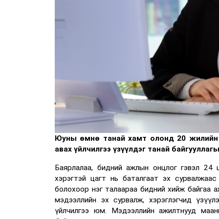
Юуны өмнө танай хамт олонд 20 жилийн о
авах үйлчилгээ үзүүлдэг танай байгууллагы
Баярлалаа, бидний ажлын онцлог гэвэл 24 
хэрэгтэй цагт нь баталгаат эх сурвалжаас
болохоор нэг талаараа бидний хийж байгаа а
мэдээллийн эх сурвалж, хэрэглэгчид үзүү
үйлчилгээ юм. Мэдээллийн ажилтнууд маань