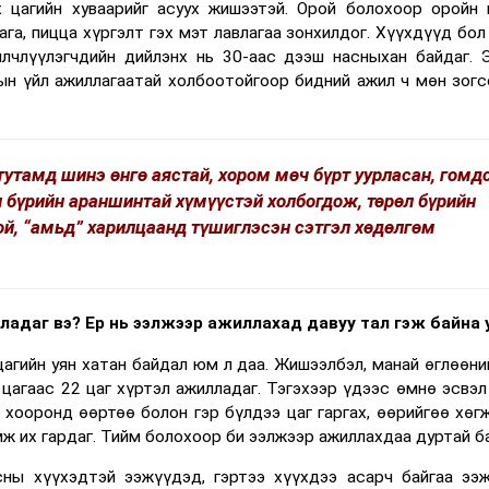
х цагийн хуваарийг асуух жишээтэй. Орой болохоор оройн 
га, пицца хүргэлт гэх мэт лавлагаа зонхилдог. Хүүхдүүд бол
йлчлүүлэгчдийн дийлэнх нь 30-аас дээш насныхан байдаг. 
н үйл ажиллагаатай холбоотойгоор бидний ажил ч мөн зогс
утамд шинэ өнгө аястай, хором мөч бүрт уурласан, гомдс
л бүрийн араншинтай хүмүүстэй холбогдож, төрөл бүрийн
ой, “амьд” харилцаанд түшиглэсэн сэтгэл хөдөлгөм
адаг вэ? Ер нь ээлжээр ажиллахад давуу тал гэж байна 
цагийн уян хатан байдал юм л даа. Жишээлбэл, манай өглөөни
 цагаас 22 цаг хүртэл ажилладаг. Тэгэхээр үдээс өмнө эсвэл
э хооронд өөртөө болон гэр бүлдээ цаг гаргах, өөрийгөө хөгж
мж их гардаг. Тийм болохоор би ээлжээр ажиллахдаа дуртай б
сны хүүхэдтэй ээжүүдэд, гэртээ хүүхдээ асарч байгаа ээ