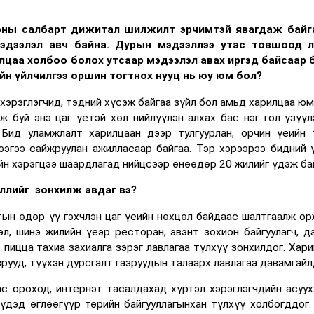
ооны салбарт дижитал шилжилт эрчимтэй явагдаж байг
мэдээлэл авч байна. Дурын мэдээллээ утас товшоод 
цаа холбоо болох утсаар мэдээлэл авах иргэд байсаар 
йн үйлчилгээ оршин тогтнох нууц нь юу юм бол?
хэрэглэгчид, тэдний хүсэж байгаа зүйл бол амьд харилцаа юм
 буй энэ цаг үетэй хөл нийлүүлэн алхах бас нэг гол үзүүл
Бид уламжлалт харилцаан дээр тулгуурлан, орчин үеийн 
ээгээ сайжруулан ажилласаар байгаа. Тэр хэрээрээ бидний 
ийн хэрэгцээ шаардлагад нийцсээр өнөөдөр 20 жилийг үдэж ба
эллийг зонхилж авдаг вэ?
тын өдөр үү гэхчлэн цаг үеийн нөхцөл байдаас шалтгаалж ор
л, шинэ жилийн үеэр ресторан, эвэнт зохион байгуулагч, д
, пицца тахиа захиалга зэрэг лавлагаа түлхүү зонхилдог. Хар
рууд, түүхэн дурсгалт газруудын талаарх лавлагаа давамгайл
с ороход, интернэт тасалдахад хүртэл хэрэглэгчдийн асуух
үдэд өглөөгүүр төрийн байгууллагынхан түлхүү холбогддог.