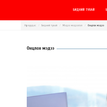
БИДНИЙ ТУХАЙ
Б
Нүүр хуудас
Бидний тухай
Мэдээ мэдээлэл
Онцлох мэдээ
Онцлох мэдээ