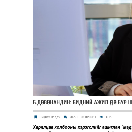
Б.ДӨРВӨННАНДИН: БИДНИЙ АЖИЛ ӨДӨР БҮ
Онцлох мэдээ
2025-11-03 10:00:13
3925
Харилцаа холбооны хэрэгслийг ашиглан “мэдэ