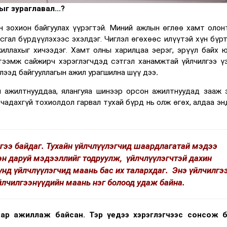
г зураглавал...?
н зохион байгуулах үүрэгтэй. Миний ажлын өглөө хамт олон
ьсгал бүрдүүлэхээс эхэлдэг. Чиглэл өгөхөөс илүүтэй хүн бүрт
иллахыг хичээдэг. Хамт олны харилцаа эерэг, эрүүл байх 
тээмж сайжирч хэрэглэгчдэд сэтгэл ханамжтай үйлчилгээ үз
йлээд байгууллагын ажил урагшилна шүү дээ
.
н ажилтнууддаа, ялангуяа шинээр орсон ажилтнуудад зааж 
 чадахгүй тохиолдол гарвал тухай бүрд нь олж өгөх, алдаа эн
лгээ байдаг. Тухайн үйлчлүүлэгчид шаардлагатай мэдээ
эн даруй мэдээллийг тодруулж, үйлчлүүлэгчтэй дахин
Үүнд үйлчлүүлэгчид маань бас их талархдаг. Энэ үйлчилгэ
йлчилгээнүүдийн маань нэг болоод удаж байна.
ар ажиллаж байсан. Тэр үедээ хэрэглэгчээс сонсож 