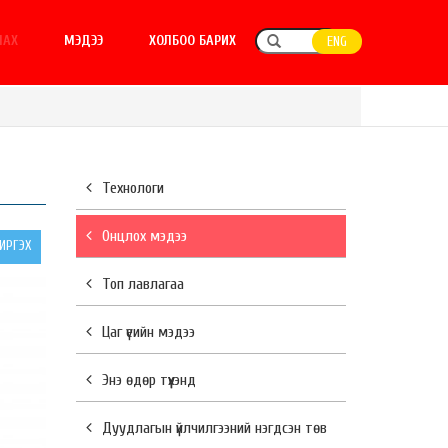
ЛАХ
МЭДЭЭ
ХОЛБОО БАРИХ
ENG
Технологи
Онцлох мэдээ
РГЭХ
Топ лавлагаа
Цаг үеийн мэдээ
Энэ өдөр түүхэнд
Дуудлагын үйлчилгээний нэгдсэн төв