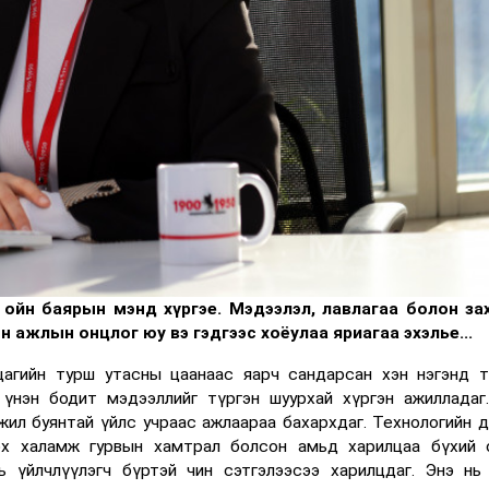
йн баярын мэнд хүргэе. Мэдээлэл, лавлагаа болон за
н ажлын онцлог юу вэ гэдгээс хоёулаа яриагаа эхэлье...
цагийн турш утасны цаанаас яарч сандарсан хэн нэгэнд т
 үнэн бодит мэдээллийг түргэн шуурхай хүргэн ажилладаг
жил буянтай үйлс учраас ажлаараа бахархдаг. Технологийн д
лэх халамж гурвын хамтрал болсон амьд харилцаа бүхий 
 үйлчлүүлэгч бүртэй чин сэтгэлээсээ харилцдаг. Энэ нь