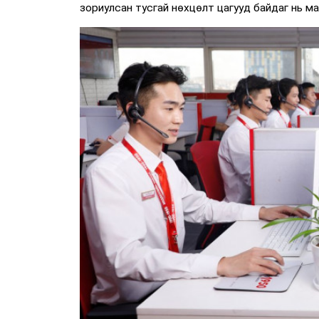
зориулсан тусгай нөхцөлт цагууд байдаг нь ма