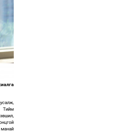
хиалга
усалж,
. Тийм
эвшил,
онцгой
 манай