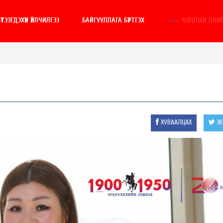
ҮТЭЭГДЭХҮҮН ҮЙЛЧИЛГЭЭ
БАЙГУУЛЛАГА БҮРТГЭХ
АЯЛЛЫН ЛАВ
ХУВААЛЦАХ
ЖИ