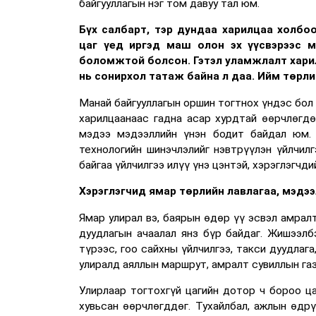
байгууллагын нэг том давуу тал юм.
Бүх салбарт, тэр дундаа харилцаа холб
цаг үед иргэд маш олон эх үүсвэрээс 
боломжтой болсон. Гэтэл уламжлалт харил
нь сонирхол татаж байна л даа. Ийм төрли
Манай байгууллагын оршин тогтнох үндэс бол 
харилцаанаас гадна асар хурдтай өөрчлөгдөж
мэдээ мэдээллийн үнэн бодит байдал юм. 
технологийн шинэчлэлийг нэвтрүүлэн үйлчилг
байгаа үйлчилгээ илүү үнэ цэнтэй, хэрэглэгчд
Хэрэглэгчид ямар төрлийн лавлагаа, мэдэ
Ямар улирал вэ, баярын өдөр үү эсвэл амрал
дуудлагын ачаалал янз бүр байдаг. Жишээлбэ
түрээс, гоо сайхны үйлчилгээ, такси дуудлага
улиралд аяллын маршрут, амралт сувиллын газ
Улирлаар тогтохгүй цагийн дотор ч бороо ца
хувьсан өөрчлөгддөг. Тухайлбал, ажлын өдрү