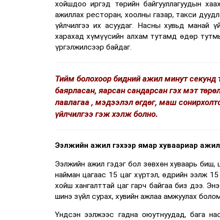
хойшдоо иргэд төрийн байгууллагуудын хаа
ажиллах ресторан, хоолны газар, такси дуудла
үйлчилгээ их асуудаг. Насны хувьд манай ү
харахад хүмүүсийн алхам тутамд өдөр тутмы
үргэлжилсээр байдаг.
Тийм болохоор бидний ажил минут секунд т
баярласан, яарсан сандарсан гэх мэт төрө
лавлагаа , мэдээлэл өгдөг, маш сонирхолт
үйлчилгээ гэж хэлж болно.
Ээлжийн ажил гэхээр ямар хуваариар ажилл
Ээлжийн ажил гэдэг бол зөвхөн хуваарь биш, 
найман цагаас 15 цаг хүртэл, өдрийн ээлж 15
хойш хангалттай цаг гарч байгаа биз дээ. Эн
шинэ зүйл сурах, хувийн ажлаа амжуулах боло
Үндсэн ээлжээс гадна оюутнуудад, бага на