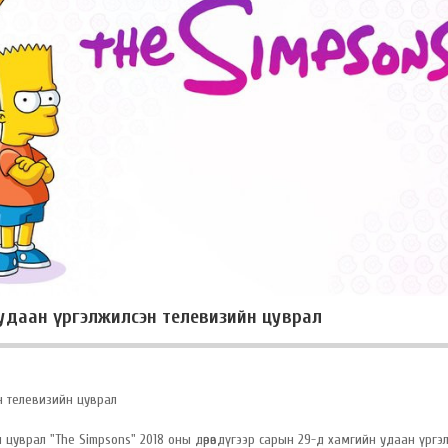
н удаан үргэлжилсэн телевизийн цуврал
эн телевизийн цуврал
 цуврал "The Simpsons" 2018 оны дөрөвдүгээр сарын 29-д хамгийн удаан үргэ