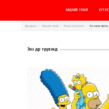
БИДНИЙ ТУХАЙ
БҮТЭЭ
Нүүр хуудас
Бидний тухай
Мэдээ мэдээлэл
Энэ өдөр түүхэнд
Энэ өдөр түүхэнд