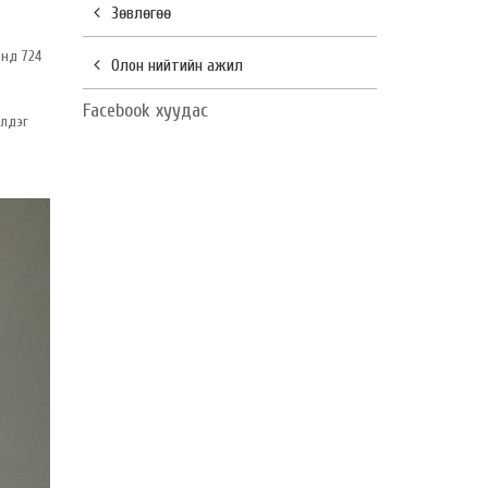
Зөвлөгөө
анд 724
Олон нийтийн ажил
Facebook хуудас
илдэг