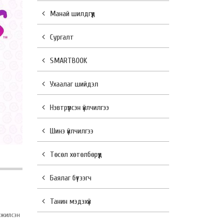
Манай шилдгүүд
Сургалт
SMARTBOOK
Ухаалаг шийдэл
Нэвтрүүлсэн үйлчилгээ
Шинэ үйлчилгээ
Төсөл хөтөлбөрүүд
Баялаг бүтээгч
Танин мэдэхүй
лжилсэн