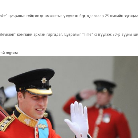
ke" цувралыг гүйцэж уг амжилтыг үзүүлсэн бөгөөд одоогоор 23 жилийн хугаца
levision" компани эрхлэн гаргадаг. Цувралыг "Time" сэтгүүлээс 20-р зууны ш
этэй хурим