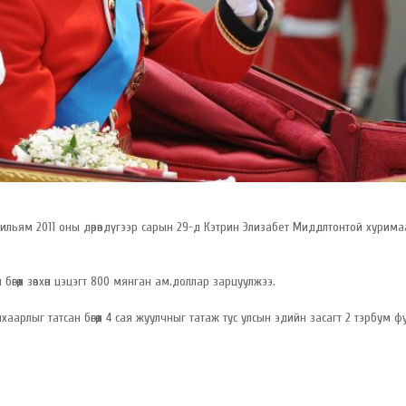
ильям 2011 оны дөрөвдүгээр сарын 29-д Кэтрин Элизабет Миддлтонтой хурима
бөгөөд зөвхөн цэцэгт 800 мянган ам.доллар зарцуулжээ.
арлыг татсан бөгөөд 4 сая жуулчныг татаж тус улсын эдийн засагт 2 тэрбум ф