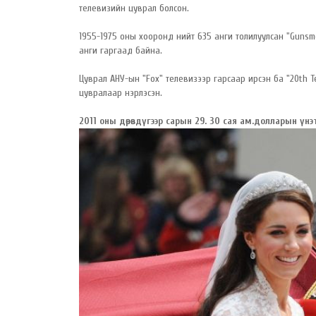
телевизийн цуврал болсон.
1955-1975 оны хооронд нийт 635 анги толилуулсан "Gunsmo
анги гаргаад байна.
Цуврал АНУ-ын "Fox" телевизээр гарсаар ирсэн ба "20th Te
цувралаар нэрлэсэн.
2011 оны дөрөвдүгээр сарын 29. 30 сая ам.долларын үн