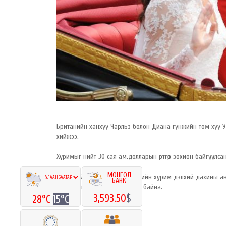
Британийн ханхүү Чарльз болон Диана гүнжийн том хүү У
хийжээ.
Хуримыг нийт 30 сая ам.долларын өртгөөр зохион байгуулсан 
МОНГОЛ
Британийн язгууртны гэр бүлийн хурим дэлхий дахины анха
БАНК
стерлингийн орлого оруулсан байна.
3,593.50
$
28°C
15°C