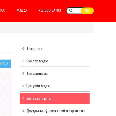
ЛАХ
МЭДЭЭ
ХОЛБОО БАРИХ
ENG
Технологи
Онцлох мэдээ
РГЭХ
Топ лавлагаа
Цаг үеийн мэдээ
Энэ өдөр түүхэнд
Дуудлагын үйлчилгээний нэгдсэн төв