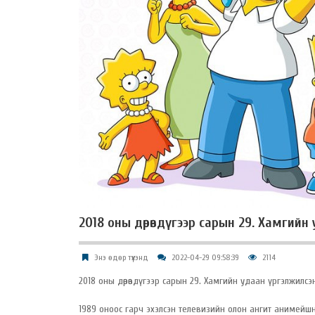
​2018 оны дөрөвдүгээр сарын 29. Хамгий
Энэ өдөр түүхэнд
2022-04-29 09:58:39
2114
2018 оны дөрөвдүгээр сарын 29. Хамгийн удаан үргэлжилс
1989 оноос гарч эхэлсэн телевизийн олон ангит анимейшн