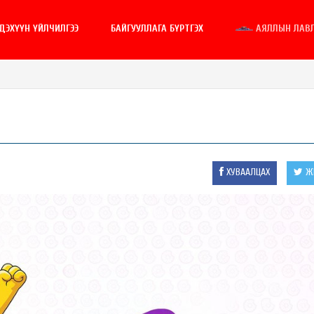
ГДЭХҮҮН ҮЙЛЧИЛГЭЭ
БАЙГУУЛЛАГА БҮРТГЭХ
АЯЛЛЫН ЛАВ
ХУВААЛЦАХ
ЖИ