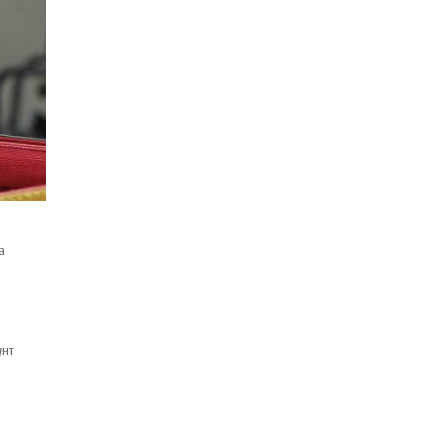
а
унт