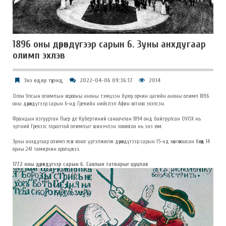
1896 оны дөрөвдүгээр сарын 6. Зуны анхдугаар
олимп эхлэв
Энэ өдөр түүхэнд
2022-04-06 09:36:17
2014
Олон Улсын олимпын хорооны анхны тэмцээн буюу орчин цагийн анхны олимп 1896
оны дөрөвдүгээр сарын 6-нд Грекийн нийслэл Афин хотноо эхэлсэн.
Францын язгууртан Пьер де Кубертиний санаачлан 1894 онд байгуулсан ОУОХ нь
эртний Грекээс гаралтай олимпыг шинэчлэн зохиосон нь энэ юм.
Зуны анхдугаар олимп есөн хоног үргэлжилж дөрөвдүгээр сарын 15-нд хөшгөө хаасан бөгөөд 14
орны 241 тамирчин оролцжээ.
1772 оны дөрөвдүгээр сарын 6. Сахлын татварыг цуцлав