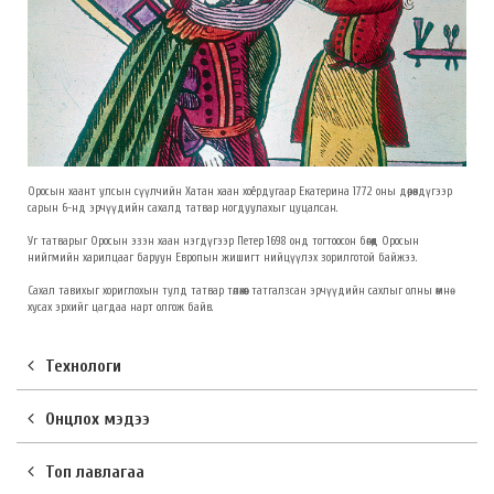
Оросын хаант улсын сүүлчийн Хатан хаан хоёрдугаар Екатерина 1772 оны дөрөвдүгээр
сарын 6-нд эрчүүдийн сахалд татвар ногдуулахыг цуцалсан.
Уг татварыг Оросын эзэн хаан нэгдүгээр Петер 1698 онд тогтоосон бөгөөд Оросын
нийгмийн харилцааг баруун Европын жишигт нийцүүлэх зорилготой байжээ.
Сахал тавихыг хориглохын тулд татвар төлөхөөс татгалзсан эрчүүдийн сахлыг олны өмнө
хусах эрхийг цагдаа нарт олгож байв.
Технологи
Онцлох мэдээ
Топ лавлагаа