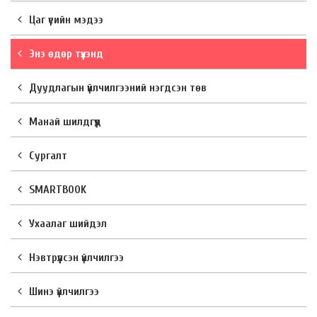
Цаг үеийн мэдээ
Энэ өдөр түүхэнд
Дуудлагын үйлчилгээний нэгдсэн төв
Манай шилдгүүд
Сургалт
SMARTBOOK
Ухаалаг шийдэл
Нэвтрүүлсэн үйлчилгээ
Шинэ үйлчилгээ