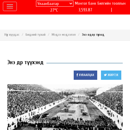
Монгол банк
Билгийн тооллын
|
3,593.87
27°C
Нүүр хуудас
Бидний тухай
Мэдээ мэдээлэл
Энэ өдөр түүхэнд
Энэ өдөр түүхэнд
ХУВААЛЦАХ
ЖИРГЭХ