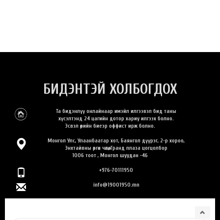
БИДЭНТЭЙ ХОЛБОГДОХ
Та бидэнлүү онлайнаар имэйл илгээвэл бид таны
хүсэлтэнд 24 цагийн дотор хариу илгээх болно.
Эсвэл өөрийн биеэр оффист ирж болно.
Монгол Улс, Улаанбаатар хот, Баянгол дүүрэг, 2-р хороо,
Энхтайвны өргөн чөлөө, Гранд плаза цогцолбор
1006 тоот , Монгол шуудан -46
+976-70111950
info@19001950.mn