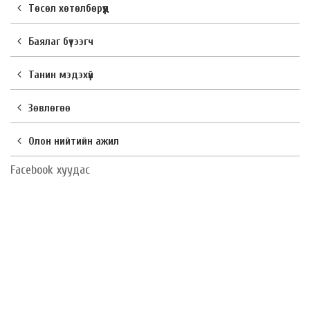
Төсөл хөтөлбөрүүд
Баялаг бүтээгч
Танин мэдэхүй
Зөвлөгөө
Олон нийтийн ажил
Facebook хуудас