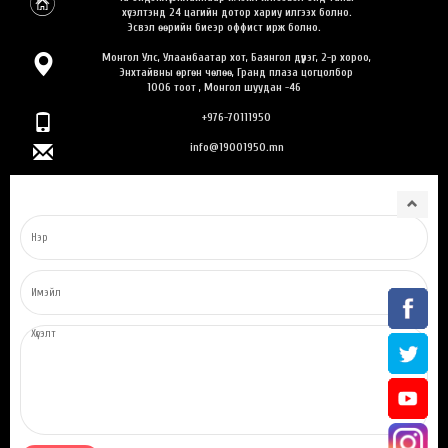
хүсэлтэнд 24 цагийн дотор хариу илгээх болно.
Эсвэл өөрийн биеэр оффист ирж болно.
Монгол Улс, Улаанбаатар хот, Баянгол дүүрэг, 2-р хороо,
Энхтайвны өргөн чөлөө, Гранд плаза цогцолбор
1006 тоот , Монгол шуудан -46
+976-70111950
info@19001950.mn