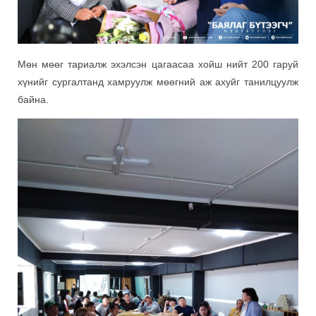
Мөн мөөг тариалж эхэлсэн цагаасаа хойш нийт 200 гаруй
хүнийг сургалтанд хамруулж мөөгний аж ахуйг танилцуулж
байна.