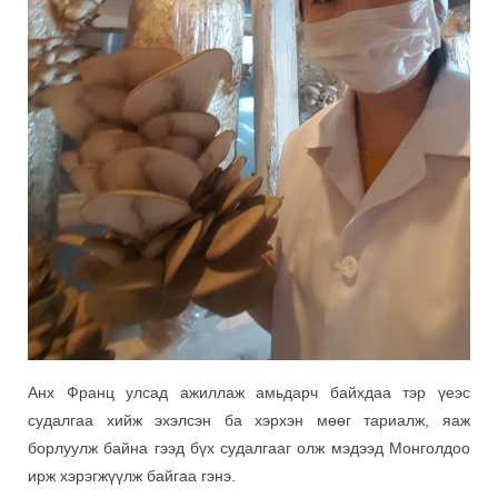
Анх Франц улсад ажиллаж амьдарч байхдаа тэр үеэс
судалгаа хийж эхэлсэн ба хэрхэн мөөг тариалж, яаж
борлуулж байна гээд бүх судалгааг олж мэдээд Монголдоо
ирж хэрэгжүүлж байгаа гэнэ.