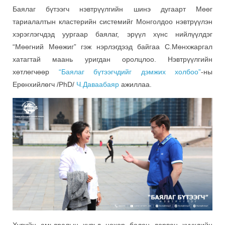
Баялаг бүтээгч нэвтрүүлгийн шинэ дугаарт Мөөг
тариалалтын кластерийн системийг Монголдоо нэвтрүүлэн
хэрэглэгчдэд уургаар баялаг, эрүүл хүнс нийлүүлдэг
“Мөөгний Мөөжиг” гэж нэрлэгдээд байгаа С.Мөнхжаргал
хатагтай маань уригдан оролцлоо. Нэвтрүүлгийн
хөтлөгчөөр
“Баялаг бүтээгчдийг дэмжих холбоо”
-ны
Ерөнхийлөгч /PhD/
Ч.Даваабаяр
ажиллаа.
Хувийн амьдралын хувьд нөхөр болон дөрвөн хүүхдийн