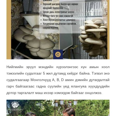
Нийгмийн эрүүл мэндийн хүрээлэнгээс хүн амын хоол
тэжээлийн судалгааг 5 жил дутамд хийдэг байна. Тэгвэл энэ
судалгаагаар Монголчууд A, B, D амин дэмийн дутагдалтай
гарч байгаагаас гадна сүүлийн үед ялангуяа хүүхдүүдийн
дотор таргалалт маш ихээр нэмэгдэж байгааг онцолжээ.