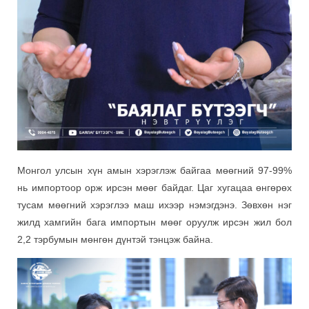
Монгол улсын хүн амын хэрэглэж байгаа мөөгний 97-99%
нь импортоор орж ирсэн мөөг байдаг. Цаг хугацаа өнгөрөх
тусам мөөгний хэрэглээ маш ихээр нэмэгдэнэ. Зөвхөн нэг
жилд хамгийн бага импортын мөөг оруулж ирсэн жил бол
2,2 тэрбумын мөнгөн дүнтэй тэнцэж байна.