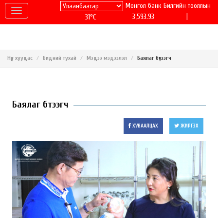
Монгол банк
Билгийн тооллын
|
3,593.93
31°C
Нүүр хуудас
Бидний тухай
Мэдээ мэдээлэл
Баялаг бүтээгч
Баялаг бүтээгч
ХУВААЛЦАХ
ЖИРГЭХ