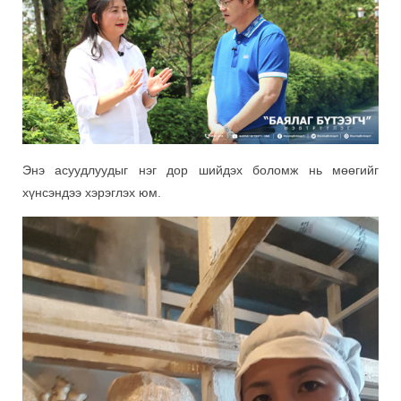
Энэ асуудлуудыг нэг дор шийдэх боломж нь мөөгийг
хүнсэндээ хэрэглэх юм.