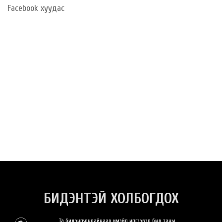
Facebook хуудас
БИДЭНТЭЙ ХОЛБОГДОХ
Та бидэнлүү онлайнаар имэйл илгээвэл бид таны