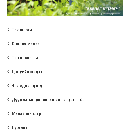
Технологи
Онцлох мэдээ
Топ лавлагаа
Цаг үеийн мэдээ
Энэ өдөр түүхэнд
Дуудлагын үйлчилгээний нэгдсэн төв
Манай шилдгүүд
Сургалт