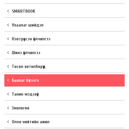
SMARTBOOK
Ухаалаг шийдэл
Нэвтрүүлсэн үйлчилгээ
Шинэ үйлчилгээ
Төсөл хөтөлбөрүүд
Баялаг бүтээгч
Танин мэдэхүй
Зөвлөгөө
Олон нийтийн ажил