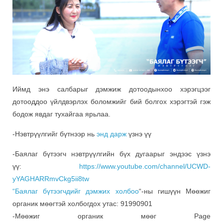
Иймд энэ салбарыг дэмжиж дотоодынхоо хэрэгцээг
дотооддоо үйлдвэрлэх боломжийг бий болгох хэрэгтэй гэж
бодож явдаг тухайгаа ярьлаа.
-Нэвтрүүлгийг бүтнээр нь
энд дарж
үзнэ үү
-Баялаг бүтээгч нэвтрүүлгийн бүх дугаарыг эндээс үзнэ
үү:
https://www.youtube.com/channel/UCWD-
yYAGHARRmvCkg5ii8tw
“Баялаг бүтээгчдийг дэмжих холбоо
“-ны гишүүн Мөөжиг
органик мөөгтэй холбогдох утас: 91990901
-Мөөжиг органик мөөг Page