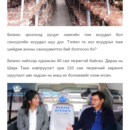
Бизнес эрхэлхэд үүсдэг хамгийн том асуудал бол
санхүүгийн асуудал шүү дээ. Тэгвэл та энэ асуудлыг яаж
шийдэж анхны санхүүжилтээ бий болгосон бэ?
Бизнес хийхээр хураасан 40 сая төгрөгтэй байсан. Дараа нь
Шарк Танк нэвтрүүлэгт орж 110 сая төгрөгний хөрөнгө
оруулалт авч чадсан нь маш их боломжийг нээж өгсөн.