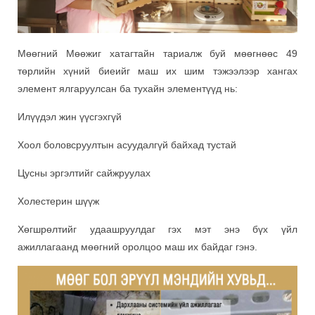
Мөөгний Мөөжиг хатагтайн тариалж буй мөөгнөөс 49
төрлийн хүний биеийг маш их шим тэжээлээр хангах
элемент ялгаруулсан ба тухайн элементүүд нь:
Илүүдэл жин үүсгэхгүй
Хоол боловсруултын асуудалгүй байхад тустай
Цусны эргэлтийг сайжруулах
Холестерин шүүж
Хөгшрөлтийг удаашруулдаг гэх мэт энэ бүх үйл
ажиллагаанд мөөгний оролцоо маш их байдаг гэнэ.