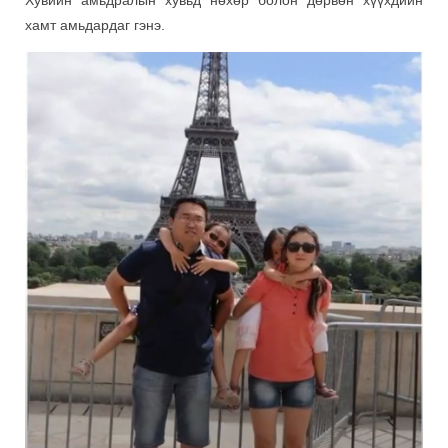
хамт амьдардаг гэнэ.