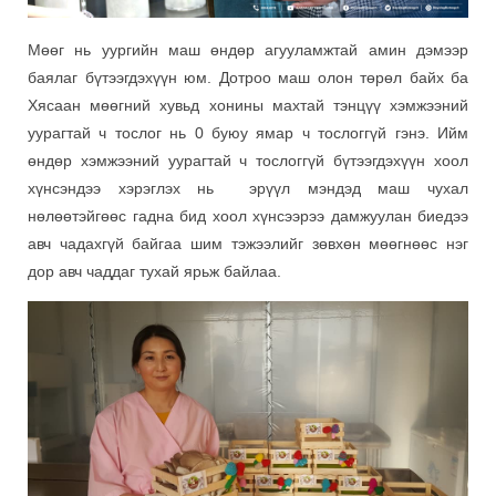
Мөөг нь уургийн маш өндөр агууламжтай амин дэмээр
баялаг бүтээгдэхүүн юм. Дотроо маш олон төрөл байх ба
Хясаан мөөгний хувьд хонины махтай тэнцүү хэмжээний
уурагтай ч тослог нь 0 буюу ямар ч тослоггүй гэнэ. Ийм
өндөр хэмжээний уурагтай ч тослоггүй бүтээгдэхүүн хоол
хүнсэндээ хэрэглэх нь эрүүл мэндэд маш чухал
нөлөөтэйгөөс гадна бид хоол хүнсээрээ дамжуулан биедээ
авч чадахгүй байгаа шим тэжээлийг зөвхөн мөөгнөөс нэг
дор авч чаддаг тухай ярьж байлаа.