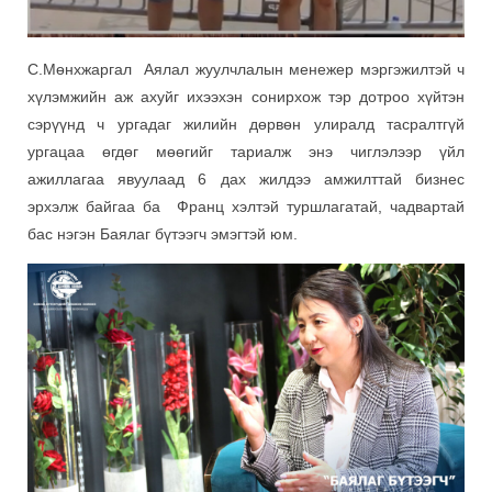
С.Мөнхжаргал Аялал жуулчлалын менежер мэргэжилтэй ч
хүлэмжийн аж ахуйг ихээхэн сонирхож тэр дотроо хүйтэн
сэрүүнд ч ургадаг жилийн дөрвөн улиралд тасралтгүй
ургацаа өгдөг мөөгийг тариалж энэ чиглэлээр үйл
ажиллагаа явуулаад 6 дах жилдээ амжилттай бизнес
эрхэлж байгаа ба Франц хэлтэй туршлагатай, чадвартай
бас нэгэн Баялаг бүтээгч эмэгтэй юм.