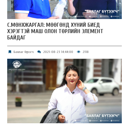
С.МӨНХЖАРГАЛ: МӨӨГӨНД ХҮНИЙ БИЕД
ХЭРЭГТЭЙ МАШ ОЛОН ТӨРЛИЙН ЭЛЕМЕНТ
БАЙДАГ
Баялаг бүтээгч
2021-08-23 14:44:00
2118