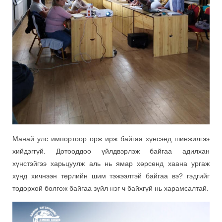
Манай улс импортоор орж ирж байгаа хүнсэнд шинжилгээ
хийдэггүй. Дотооддоо үйлдвэрлэж байгаа адилхан
хүнстэйгээ харьцуулж аль нь ямар хөрсөнд хаана ургаж
хүнд хичнээн төрлийн шим тэжээлтэй байгаа вэ? гэдгийг
тодорхой болгож байгаа зүйл нэг ч байхгүй нь харамсалтай.