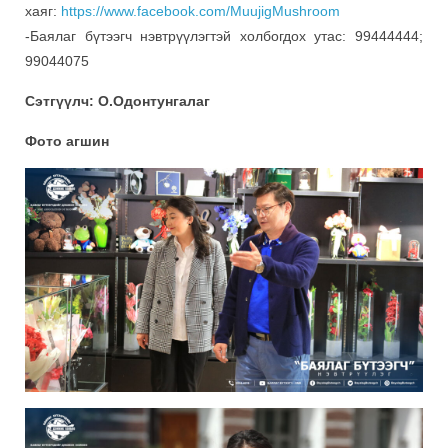
хаяг:
https://www.facebook.com/MuujigMushroom
-Баялаг бүтээгч нэвтрүүлэгтэй холбогдох утас: 99444444;
99044075
Сэтгүүлч: О.Одонтунгалаг
Фото агшин