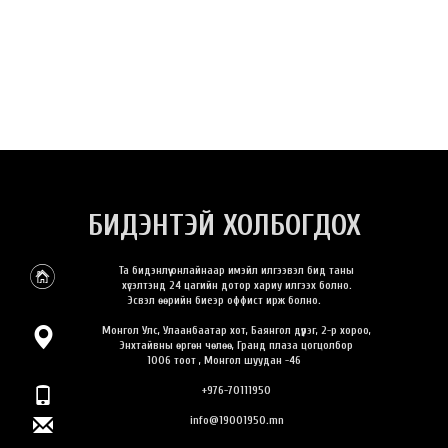
БИДЭНТЭЙ ХОЛБОГДОХ
Та бидэнлүү онлайнаар имэйл илгээвэл бид таны
хүсэлтэнд 24 цагийн дотор хариу илгээх болно.
Эсвэл өөрийн биеэр оффист ирж болно.
Монгол Улс, Улаанбаатар хот, Баянгол дүүрэг, 2-р хороо,
Энхтайвны өргөн чөлөө, Гранд плаза цогцолбор
1006 тоот , Монгол шуудан -46
+976-70111950
info@19001950.mn