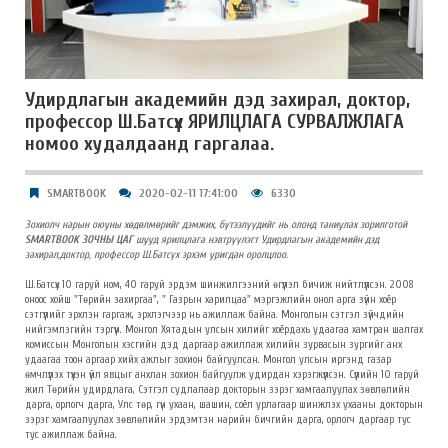
Удирдлагын академийн дэд захирал, доктор,
профессор Ш.Батсүх ЯРИЛЦЛАГА СУРВАЛЖЛАГА
номоо худалдаанд гаргалаа.
SMARTBOOK
2020-02-11 17:41:00
6330
Зохиолч нарын оюуны хөдөлмөрийг дэмжих, бүтээлүүдийг нь олонд таниулах зорилготой
SMARTBOOK ЗОЧНЫ ЦАГ
шууд ярилцлага нэвтрүүлэгт Удирдлагын академийн дэд
захирал,доктор, профессор Ш.Батсүх эрхэм уригдан оролцлоо.
Ш.Батсүх 10 гаруй ном, 40 гаруй эрдэм шинжилгээний өгүүлэл бичиж нийтлүүлсэн. 2008
оноос хойш "Төрийн захиргаа", " Газрын харилцаа" мэргэжлийн онол арга зүйн хоёр
сэтгүүлийг эрхлэн гаргаж, эрхлэгчээр нь ажиллаж байна. Монголын сэтгэл зүйчдийн
нийгэмлэгийн тэргүүн. Монгол Хятадын улсын хилийг хоёрдахь удаагаа хамтран шалгах
комиссын Монголын хэсгийн дэд даргаар ажиллаж хилийн зурвасын зургийг анх
удаагаа тоон аргаар хийх ажлыг зохион байгуулсан. Монгол улсын иргэнд газар
өмчлүүлэх түүхэн үйл явцыг анхлан зохион байгуулж удирдан хэрэгжүүлсэн. Сүүлийн 10 гаруй
жил Төрийн удирдлага, Сэтгэл судлалаар докторын зэрэг хамгаалуулах зөвлөлийн
дарга, орлогч дарга, Улс төр, гүн ухаан, шашин, соёл урлагаар шинжлэх ухааны докторын
зэрэг хамгаалуулах зөвлөлийн эрдэмтэн нарийн бичгийн дарга, орлогч даргаар тус
тус ажиллаж байна.