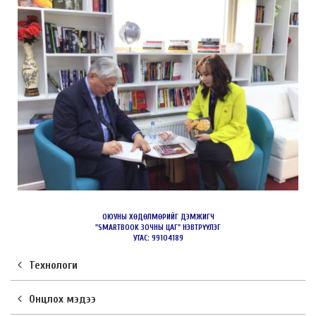
ОЮУНЫ ХӨДӨЛМӨРИЙГ ДЭМЖИГЧ
"SMARTBOOK ЗОЧНЫ ЦАГ" НЭВТРҮҮЛЭГ
УТАС: 99104189
Технологи
Онцлох мэдээ