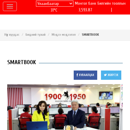
Монгол банк
Билгийн тооллын
|
3,593.87
31°C
Нүүр хуудас
Бидний тухай
Мэдээ мэдээлэл
SMARTBOOK
SMARTBOOK
ХУВААЛЦАХ
ЖИРГЭХ