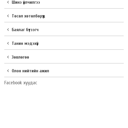
Шинэ үйлчилгээ
Төсөл хөтөлбөрүүд
Баялаг бүтээгч
Танин мэдэхүй
Зөвлөгөө
Олон нийтийн ажил
Facebook хуудас