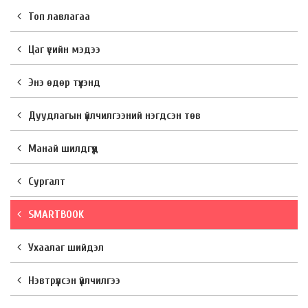
Топ лавлагаа
Цаг үеийн мэдээ
Энэ өдөр түүхэнд
Дуудлагын үйлчилгээний нэгдсэн төв
Манай шилдгүүд
Сургалт
SMARTBOOK
Ухаалаг шийдэл
Нэвтрүүлсэн үйлчилгээ