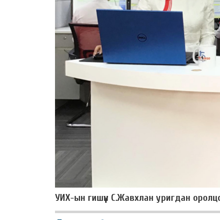
УИХ-ын гишүүн С.Жавхлан уригдан оролцсон