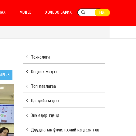
ЛАХ
МЭДЭЭ
ХОЛБОО БАРИХ
ENG
Технологи
Онцлох мэдээ
РГЭХ
Топ лавлагаа
Цаг үеийн мэдээ
Энэ өдөр түүхэнд
Дуудлагын үйлчилгээний нэгдсэн төв