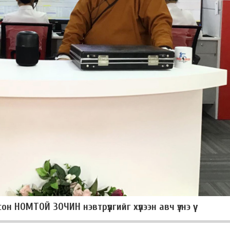
 НОМТОЙ ЗОЧИН нэвтрүүлгийг хүлээн авч үзнэ үү