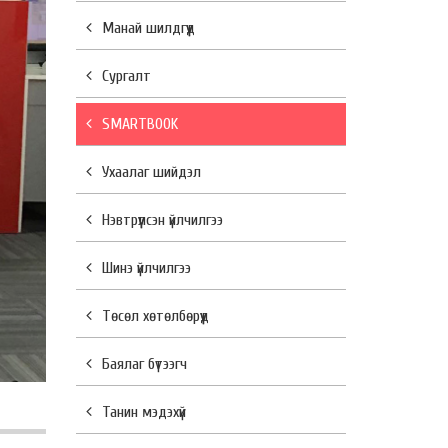
Манай шилдгүүд
Сургалт
SMARTBOOK
Ухаалаг шийдэл
Нэвтрүүлсэн үйлчилгээ
Шинэ үйлчилгээ
Төсөл хөтөлбөрүүд
Баялаг бүтээгч
Танин мэдэхүй