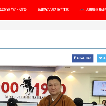
ГДЭХҮҮН ҮЙЛЧИЛГЭЭ
БАЙГУУЛЛАГА БҮРТГЭХ
АЯЛЛЫН ЛАВ
ХУВААЛЦАХ
ЖИ