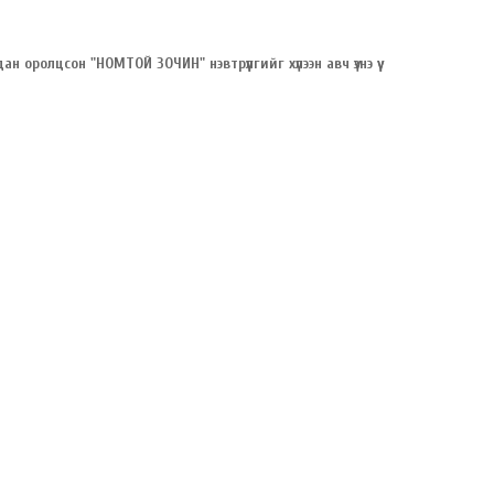
н оролцсон "НОМТОЙ ЗОЧИН" нэвтрүүлгийг хүлээн авч үзнэ үү