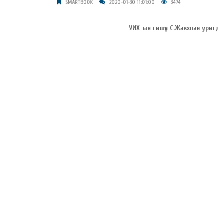
SMARTBOOK
2020-01-30 11:01:00
3474
УИХ-ын гишүүн С.Жавхлан уригда