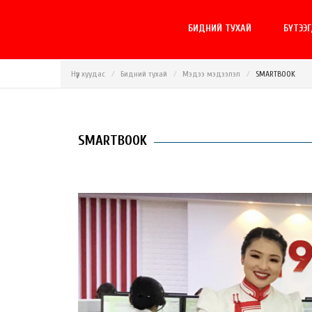
БИДНИЙ ТУХАЙ
БҮТЭЭ
Нүүр хуудас
Бидний тухай
Мэдээ мэдээлэл
SMARTBOOK
SMARTBOOK