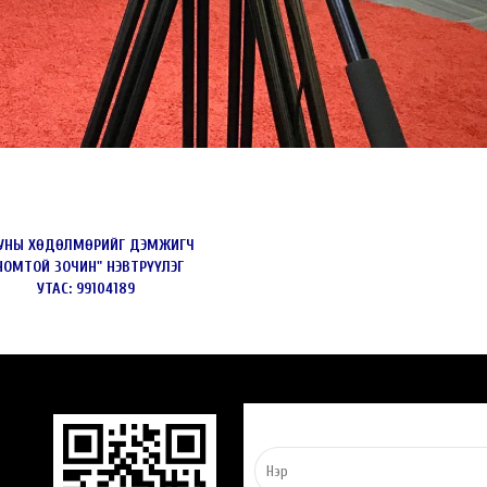
УНЫ ХӨДӨЛМӨРИЙГ ДЭМЖИГЧ
НОМТОЙ ЗОЧИН" НЭВТРҮҮЛЭГ
УТАС: 99104189