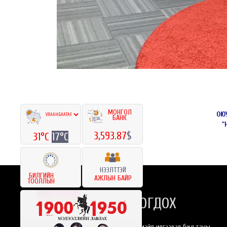
МОНГОЛ
ОЮ
БАНК
"
3,593.87
$
31°C
17°C
НЭЭЛТТЭЙ
БИЛГИЙН
АЖЛЫН БАЙР
ТООЛЛЫН
БИДЭНТЭЙ ХОЛБОГДОХ
Та бидэнлүү онлайнаар имэйл илгээвэл бид таны