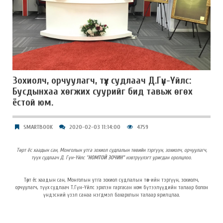
Зохиолч, орчуулагч, түүх судлаач Д.Гүн-Үйлс:
Бусдынхаа хөгжих суурийг бид тавьж өгөх
ёстой юм.
SMARTBOOK
2020-02-03 11:14:00
4759
Төрт ёс хаадын сан, Монголын утга зохиол судлалын төвийн тэргүүн, зохиолч, орчуулагч,
түүх судлаач Д. Гүн-Үйлс "
НОМТОЙ ЗОЧИН"
нэвтрүүлэгт уригдан оролцлоо.
Төрт ёс хаадын сан, Монголын утга зохиол судлалын төв-ийн тэргүүн, зохиолч,
орчуулагч, түүх судлаач Т.Гүн-Үйлс эрхлэн гаргасан ном бүтээлүүдийн талаар болон
үндэсний үзэл санаа нэгдмэл бахархлын талаар ярилцлаа.