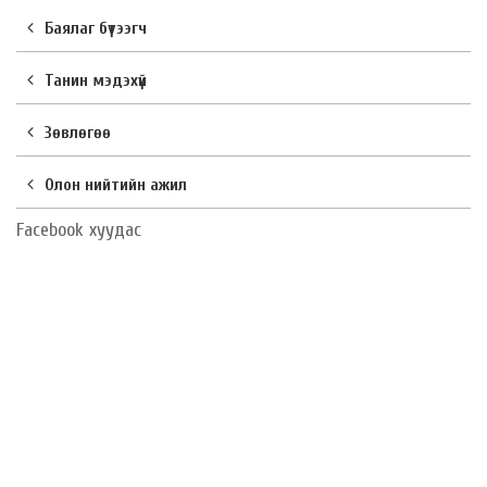
Баялаг бүтээгч
Танин мэдэхүй
Зөвлөгөө
Олон нийтийн ажил
Facebook хуудас