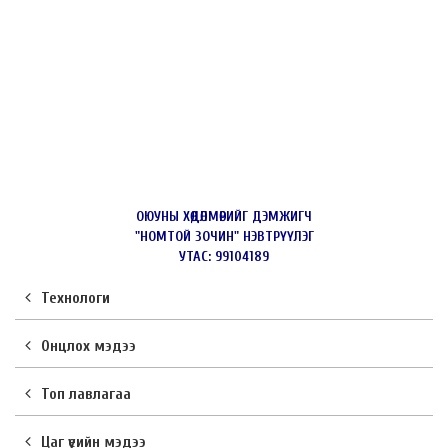
ОЮУНЫ ХӨДӨЛМӨРИЙГ ДЭМЖИГЧ
"НОМТОЙ ЗОЧИН"
НЭВТРҮҮЛЭГ
УТАС: 99104189
Технологи
Онцлох мэдээ
Топ лавлагаа
Цаг үеийн мэдээ