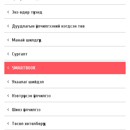
Энэ өдөр түүхэнд
Дуудлагын үйлчилгээний нэгдсэн төв
Манай шилдгүүд
Сургалт
SMARTBOOK
Ухаалаг шийдэл
Нэвтрүүлсэн үйлчилгээ
Шинэ үйлчилгээ
Төсөл хөтөлбөрүүд