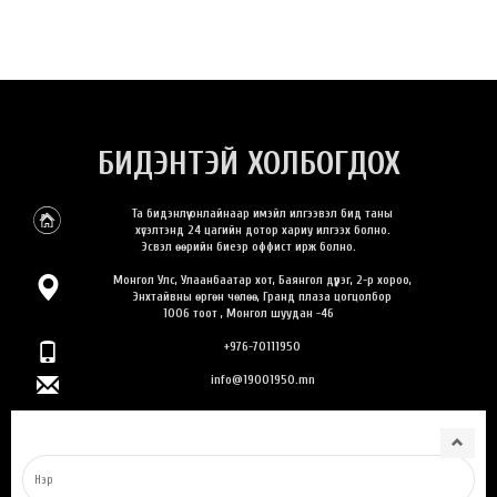
БИДЭНТЭЙ ХОЛБОГДОХ
Та бидэнлүү онлайнаар имэйл илгээвэл бид таны
хүсэлтэнд 24 цагийн дотор хариу илгээх болно.
Эсвэл өөрийн биеэр оффист ирж болно.
Монгол Улс, Улаанбаатар хот, Баянгол дүүрэг, 2-р хороо,
Энхтайвны өргөн чөлөө, Гранд плаза цогцолбор
1006 тоот , Монгол шуудан -46
+976-70111950
info@19001950.mn