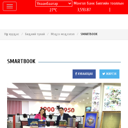
Монгол банк
Билгийн тооллын
|
3,593.87
27°C
Нүүр хуудас
Бидний тухай
Мэдээ мэдээлэл
SMARTBOOK
SMARTBOOK
ХУВААЛЦАХ
ЖИРГЭХ