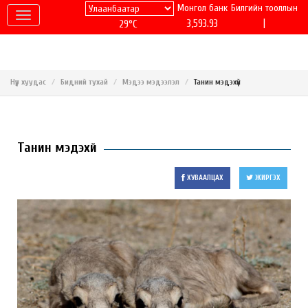
Монгол банк
Билгийн тооллын
|
3,593.93
29°C
Нүүр хуудас
Бидний тухай
Мэдээ мэдээлэл
Танин мэдэхүй
Танин мэдэхүй
ХУВААЛЦАХ
ЖИРГЭХ