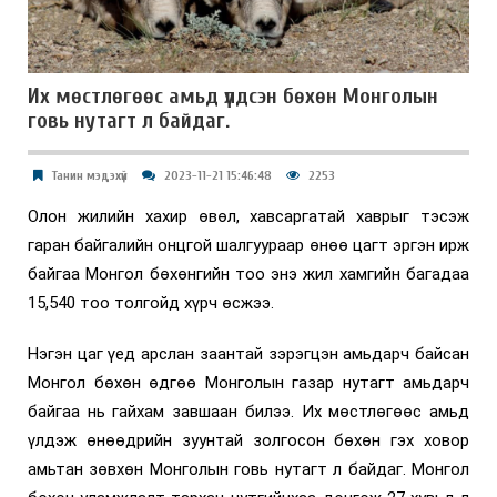
Их мөстлөгөөс амьд үлдсэн бөхөн Монголын
говь нутагт л байдаг.
Танин мэдэхүй
2023-11-21 15:46:48
2253
Олон жилийн хахир өвөл, хавсаргатай хаврыг тэсэж
гаран байгалийн онцгой шалгуураар өнөө цагт эргэн ирж
байгаа Монгол бөхөнгийн тоо энэ жил хамгийн багадаа
15,540 тоо толгойд хүрч өсжээ.
Нэгэн цаг үед арслан заантай зэрэгцэн амьдарч байсан
Монгол бөхөн өдгөө Монголын газар нутагт амьдарч
байгаа нь гайхам завшаан билээ. Их мөстлөгөөс амьд
үлдэж өнөөдрийн зуунтай золгосон бөхөн гэх ховор
амьтан зөвхөн Монголын говь нутагт л байдаг. Монгол