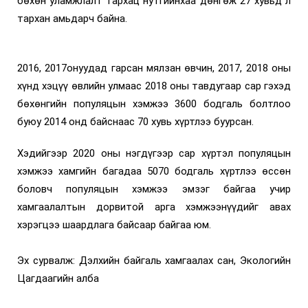
бөхөн уламжлалт тархац нутгийнхаа дөнгөж 27 хувьд л
тархан амьдарч байна.
2016, 2017онуудад гарсан мялзан өвчин, 2017, 2018 оны
хүнд хэцүү өвлийн улмаас 2018 оны тавдугаар сар гэхэд
бөхөнгийн популяцын хэмжээ 3600 бодгаль болтлоо
буюу 2014 онд байснаас 70 хувь хүртлээ буурсан.
Хэдийгээр 2020 оны нэгдүгээр сар хүртэл популяцын
хэмжээ хамгийн багадаа 5070 бодгаль хүртлээ өссөн
боловч популяцын хэмжээ эмзэг байгаа учир
хамгаалалтын дорвитой арга хэмжээнүүдийг авах
хэрэгцээ шаардлага байсаар байгаа юм.
Эх сурвалж:
Дэлхийн байгаль хамгаалах сан, Экологийн
Цагдаагийн алба