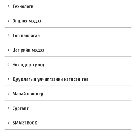
Технологи
Онцлох мэдээ
Топ лавлагаа
Цаг үеийн мэдээ
Энэ өдөр түүхэнд
Дуудлагын үйлчилгээний нэгдсэн төв
Манай шилдгүүд
Сургалт
SMARTBOOK