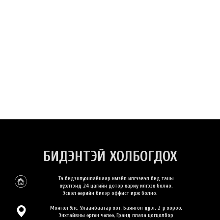
БИДЭНТЭЙ ХОЛБОГДОХ
Та бидэнлүү онлайнаар имэйл илгээвэл бид таны
хүсэлтэнд 24 цагийн дотор хариу илгээх болно.
Эсвэл өөрийн биеэр оффист ирж болно.
Монгол Улс, Улаанбаатар хот, Баянгол дүүрэг, 2-р хороо,
Энхтайвны өргөн чөлөө, Гранд плаза цогцолбор