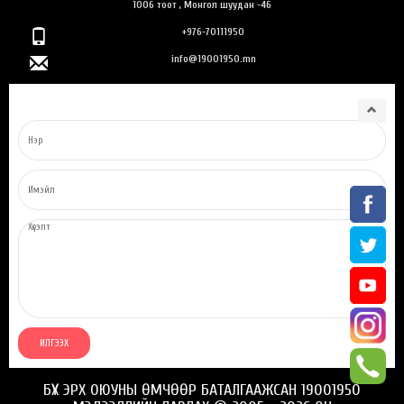
1006 тоот , Монгол шуудан -46
+976-70111950
info@19001950.mn
БҮХ ЭРХ ОЮУНЫ ӨМЧӨӨР БАТАЛГААЖСАН 19001950