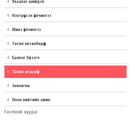
Ухаалаг шийдэл
Нэвтрүүлсэн үйлчилгээ
Шинэ үйлчилгээ
Төсөл хөтөлбөрүүд
Баялаг бүтээгч
Танин мэдэхүй
Зөвлөгөө
Олон нийтийн ажил
Facebook хуудас