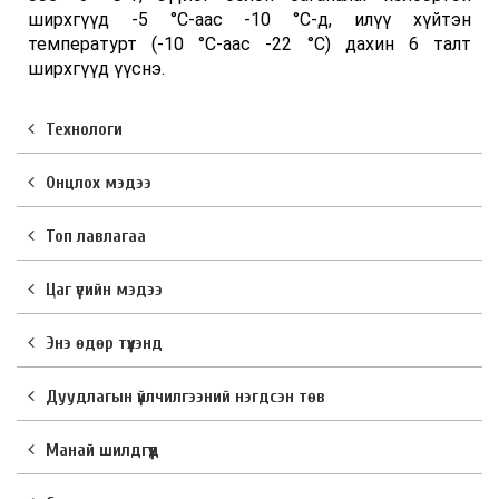
ширхгүүд -5 °C-аас -10 °C-д, илүү хүйтэн
температурт (-10 °C-аас -22 °C) дахин 6 талт
ширхгүүд үүснэ.
Технологи
Онцлох мэдээ
Топ лавлагаа
Цаг үеийн мэдээ
Энэ өдөр түүхэнд
Дуудлагын үйлчилгээний нэгдсэн төв
Манай шилдгүүд