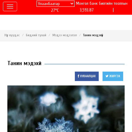
Монгол банк
Билгийн тооллын
|
3,593.87
27°C
Нүүр хуудас
Бидний тухай
Мэдээ мэдээлэл
Танин мэдэхүй
Танин мэдэхүй
ХУВААЛЦАХ
ЖИРГЭХ