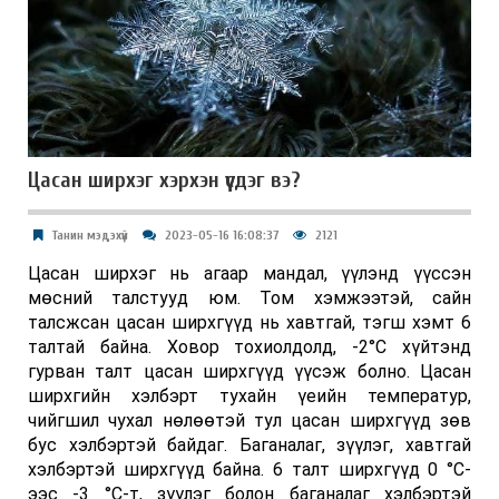
Цасан ширхэг хэрхэн үүсдэг вэ?
Танин мэдэхүй
2023-05-16 16:08:37
2121
Цасан ширхэг нь агаар мандал, үүлэнд үүссэн
мөсний талстууд юм. Том хэмжээтэй, сайн
талсжсан цасан ширхгүүд нь хавтгай, тэгш хэмт 6
талтай байна. Ховор тохиолдолд, -2°C хүйтэнд
гурван талт цасан ширхгүүд үүсэж болно. Цасан
ширхгийн хэлбэрт тухайн үеийн температур,
чийгшил чухал нөлөөтэй тул цасан ширхгүүд зөв
бус хэлбэртэй байдаг. Баганалаг, зүүлэг, хавтгай
хэлбэртэй ширхгүүд байна. 6 талт ширхгүүд 0 °C-
ээс -3 °C-т, зүүлэг болон баганалаг хэлбэртэй