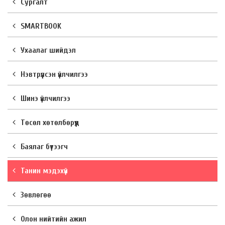
Сургалт
SMARTBOOK
Ухаалаг шийдэл
Нэвтрүүлсэн үйлчилгээ
Шинэ үйлчилгээ
Төсөл хөтөлбөрүүд
Баялаг бүтээгч
Танин мэдэхүй
Зөвлөгөө
Олон нийтийн ажил