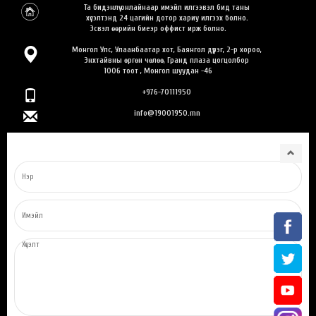
Та бидэнлүү онлайнаар имэйл илгээвэл бид таны
хүсэлтэнд 24 цагийн дотор хариу илгээх болно.
Эсвэл өөрийн биеэр оффист ирж болно.
Монгол Улс, Улаанбаатар хот, Баянгол дүүрэг, 2-р хороо,
Энхтайвны өргөн чөлөө, Гранд плаза цогцолбор
1006 тоот , Монгол шуудан -46
+976-70111950
info@19001950.mn