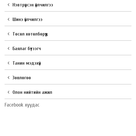
Нэвтрүүлсэн үйлчилгээ
Шинэ үйлчилгээ
Төсөл хөтөлбөрүүд
Баялаг бүтээгч
Танин мэдэхүй
Зөвлөгөө
Олон нийтийн ажил
Facebook хуудас