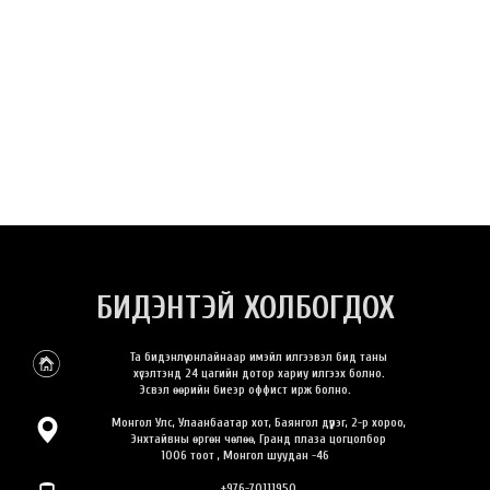
БИДЭНТЭЙ ХОЛБОГДОХ
Та бидэнлүү онлайнаар имэйл илгээвэл бид таны
хүсэлтэнд 24 цагийн дотор хариу илгээх болно.
Эсвэл өөрийн биеэр оффист ирж болно.
Монгол Улс, Улаанбаатар хот, Баянгол дүүрэг, 2-р хороо,
Энхтайвны өргөн чөлөө, Гранд плаза цогцолбор
1006 тоот , Монгол шуудан -46
+976-70111950