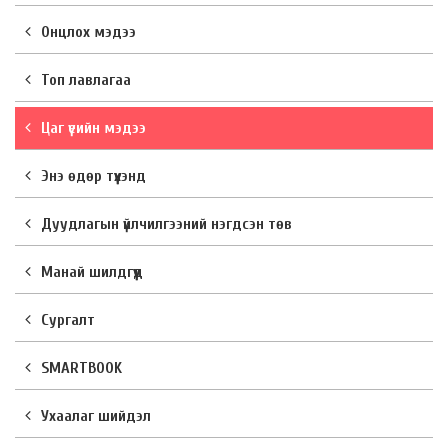
Онцлох мэдээ
Топ лавлагаа
Цаг үеийн мэдээ
Энэ өдөр түүхэнд
Дуудлагын үйлчилгээний нэгдсэн төв
Манай шилдгүүд
Сургалт
SMARTBOOK
Ухаалаг шийдэл