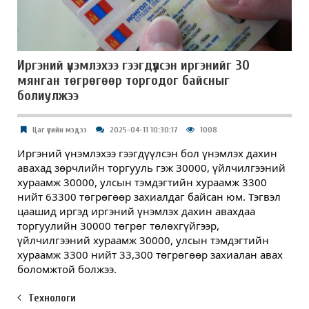
Иргэний үнэмлэхээ гээгдүүлсэн иргэнийг 30
мянган төгрөгөөр торгодог байсныг
болиулжээ
Цаг үеийн мэдээ
2025-04-11 10:30:17
1008
Иргэний үнэмлэхээ гээгдүүлсэн бол үнэмлэх дахин
авахад зөрчлийн торгууль гэж 30000, үйлчилгээний
хураамж 30000, улсын тэмдэгтийн хураамж 3300
нийт 63300 төгрөгөөр
захиалдаг байсан юм. Тэгвэл
цаашид иргэд иргэний үнэмлэх дахин авахдаа
торгуулийн 30000 төгрөг төлөхгүйгээр,
үйлчилгээний хураамж 30000, улсын тэмдэгтийн
хураамж 3300 нийт 33,300 төгрөгөөр захиалан авах
боломжтой болжээ.
Технологи