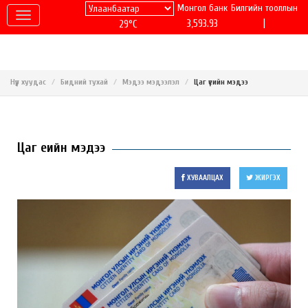
Монгол банк
Билгийн тооллын
|
3,593.93
29°C
Нүүр хуудас
Бидний тухай
Мэдээ мэдээлэл
Цаг үеийн мэдээ
Цаг үеийн мэдээ
ХУВААЛЦАХ
ЖИРГЭХ