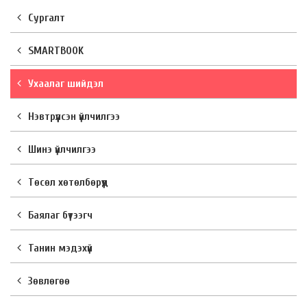
Сургалт
SMARTBOOK
Ухаалаг шийдэл
Нэвтрүүлсэн үйлчилгээ
Шинэ үйлчилгээ
Төсөл хөтөлбөрүүд
Баялаг бүтээгч
Танин мэдэхүй
Зөвлөгөө