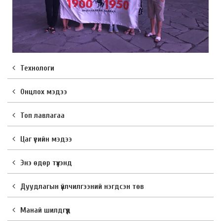
Технологи
Онцлох мэдээ
Топ лавлагаа
Цаг үеийн мэдээ
Энэ өдөр түүхэнд
Дуудлагын үйлчилгээний нэгдсэн төв
Манай шилдгүүд