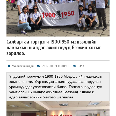
Салбартаа тэргүүлэгч 19001950 мэдээллийн
лавлахын шилдэг ажилтнууд Бээжин хотыг
зорилоо.
Ухаалаг шийдэл
2016-08-19 10:00:00
3457
Үндэсний тэргүүлэгч 1900-1950 Мэдээллийн лавлахын
хамт олон жил бүр шилдэг ажилтнуудаа шалгаруулан
урамшуулдаг уламжлалтай билээ. Тэгвэл энэ удаа тус
хамт олон 15 шилдэг ажилтнаа Бээжинд 7 шөнө 8
өдөр аялах эрхийн бичгээр шагналаа.