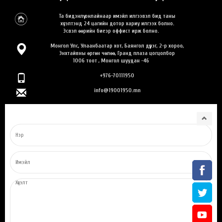
Та бидэнлүү онлайнаар имэйл илгээвэл бид таны
хүсэлтэнд 24 цагийн дотор хариу илгээх болно.
Эсвэл өөрийн биеэр оффист ирж болно.
Монгол Улс, Улаанбаатар хот, Баянгол дүүрэг, 2-р хороо,
Энхтайвны өргөн чөлөө, Гранд плаза цогцолбор
1006 тоот , Монгол шуудан -46
+976-70111950
info@19001950.mn