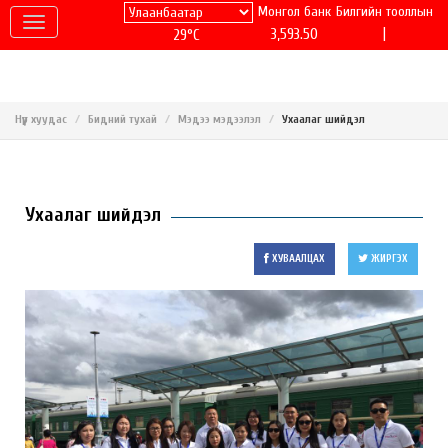
Монгол банк
Билгийн тооллын
|
3,593.50
29°C
Нүүр хуудас
Бидний тухай
Мэдээ мэдээлэл
Ухаалаг шийдэл
Ухаалаг шийдэл
ХУВААЛЦАХ
ЖИРГЭХ