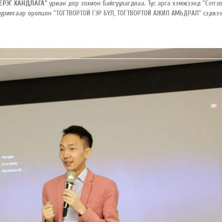
ЕРЭГ ХАНДЛАГА"
уриан дор зохион байгуулагдлаа. Тус арга хэмжээнд "Сэтгэ
тар урилгаар оролцон "ТОГТВОРТОЙ ГЭР БҮЛ, ТОГТВОРТОЙ АЖИЛ АМЬДРАЛ" сэдвээ