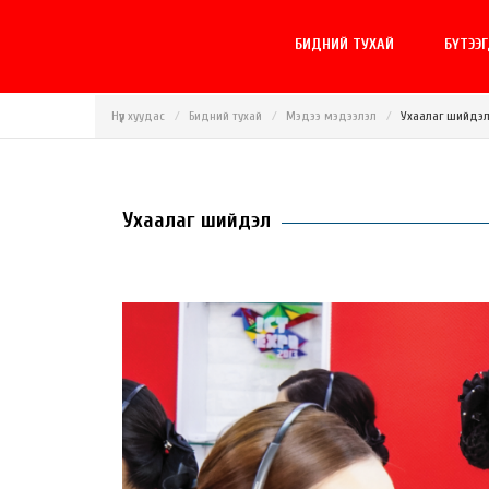
БИДНИЙ ТУХАЙ
БҮТЭЭ
Нүүр хуудас
Бидний тухай
Мэдээ мэдээлэл
Ухаалаг шийдэ
Ухаалаг шийдэл