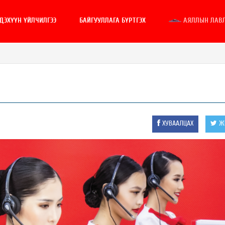
ГДЭХҮҮН ҮЙЛЧИЛГЭЭ
БАЙГУУЛЛАГА БҮРТГЭХ
АЯЛЛЫН ЛАВ
л
ХУВААЛЦАХ
ЖИ