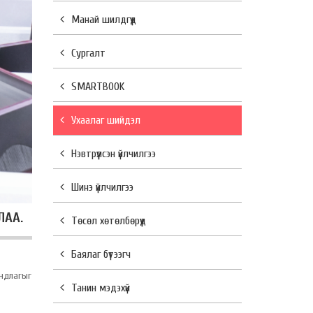
Манай шилдгүүд
Сургалт
SMARTBOOK
Ухаалаг шийдэл
Нэвтрүүлсэн үйлчилгээ
Шинэ үйлчилгээ
ЛАА.
Төсөл хөтөлбөрүүд
Баялаг бүтээгч
андлагыг
Танин мэдэхүй