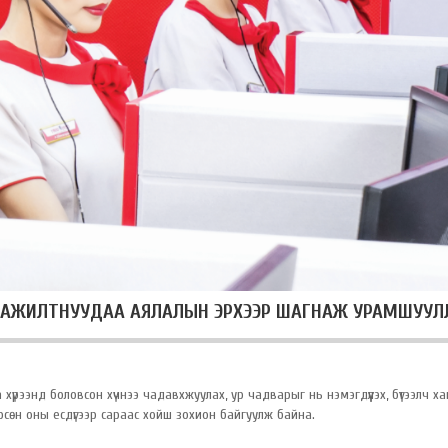
Г АЖИЛТНУУДАА АЯЛАЛЫН ЭРХЭЭР ШАГНАЖ УРАМШУУЛ
үрээнд боловсон хүчнээ чадавхжуулах, ур чадварыг нь нэмэгдүүлэх, бүтээлч х
сөн оны есдүгээр сараас хойш зохион байгуулж байна.