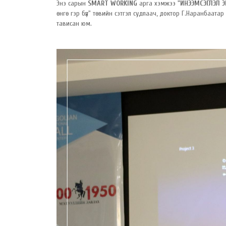
Энэ сарын
SMART WORKING
арга хэмжээ
"ИНЭЭМСЭГЛЭЛ Э
өнгө гэр бүл" төвийн сэтгэл судлаач, доктор Г.Наранбаа
тависан юм.