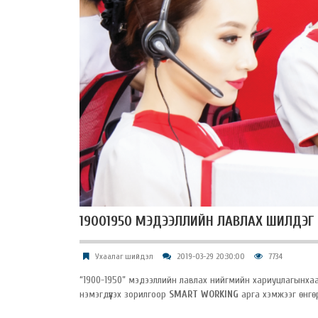
19001950 МЭДЭЭЛЛИЙН ЛАВЛАХ ШИЛДЭ
Ухаалаг шийдэл
2019-03-29 20:30:00
7734
“1900-1950” мэдээллийн лавлах нийгмийн хариуцлагынхаа х
нэмэгдүүлэх зорилгоор
SMART WORKING
арга хэмжээг өнгөр