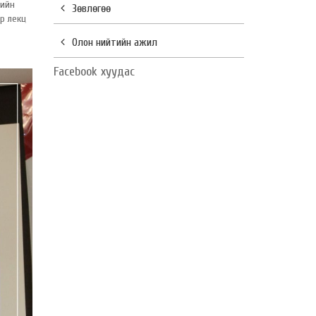
лийн
Зөвлөгөө
р лекц
Олон нийтийн ажил
Facebook хуудас