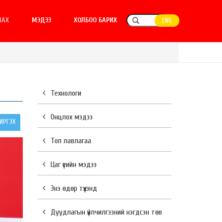
ЛАХ
МЭДЭЭ
ХОЛБОО БАРИХ
ENG
Технологи
Онцлох мэдээ
РГЭХ
Топ лавлагаа
Цаг үеийн мэдээ
Энэ өдөр түүхэнд
Дуудлагын үйлчилгээний нэгдсэн төв