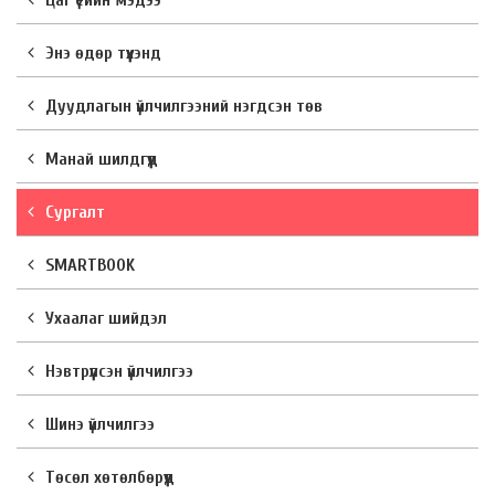
Цаг үеийн мэдээ
Энэ өдөр түүхэнд
Дуудлагын үйлчилгээний нэгдсэн төв
Манай шилдгүүд
Сургалт
SMARTBOOK
Ухаалаг шийдэл
Нэвтрүүлсэн үйлчилгээ
Шинэ үйлчилгээ
Төсөл хөтөлбөрүүд