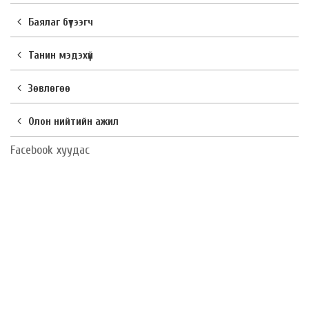
Баялаг бүтээгч
Танин мэдэхүй
Зөвлөгөө
Олон нийтийн ажил
Facebook хуудас