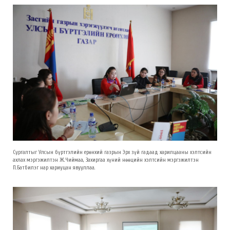
Сургалтыг Улсын бүртгэлийн ерөнхий газрын Эрх зүй гадаад харилцааны хэлтсийн
ахлах мэргэжилтэн Ж.Чиймаа, Захиргаа хүний нөөцийн хэлтсийн мэргэжилтэн
П.Батбилэг нар хариуцан явууллаа.