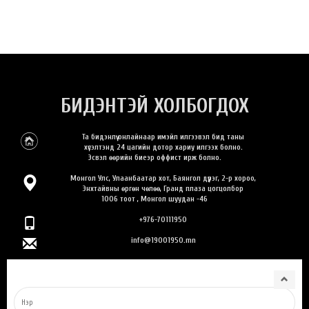
БИДЭНТЭЙ ХОЛБОГДОХ
Та бидэнлүү онлайнаар имэйл илгээвэл бид таны
хүсэлтэнд 24 цагийн дотор хариу илгээх болно.
Эсвэл өөрийн биеэр оффист ирж болно.
Монгол Улс, Улаанбаатар хот, Баянгол дүүрэг, 2-р хороо,
Энхтайвны өргөн чөлөө, Гранд плаза цогцолбор
1006 тоот , Монгол шуудан -46
+976-70111950
info@19001950.mn