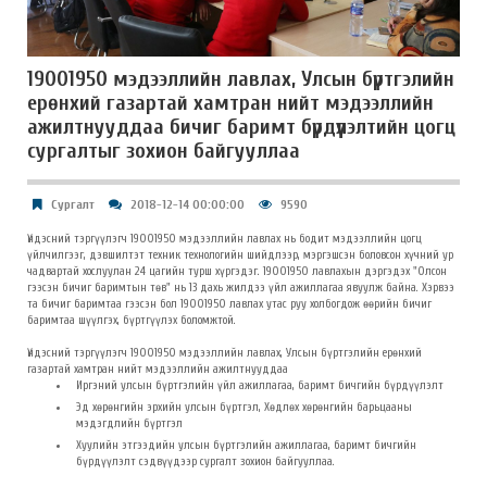
19001950 мэдээллийн лавлах, Улсын бүртгэлийн
ерөнхий газартай хамтран нийт мэдээллийн
ажилтнууддаа бичиг баримт бүрдүүлэлтийн цогц
сургалтыг зохион байгууллаа
Сургалт
2018-12-14 00:00:00
9590
Үндэсний тэргүүлэгч 19001950 мэдээллийн лавлах нь бодит мэдээллийн цогц
үйлчилгээг, дэвшилтэт техник технологийн шийдлээр, мэргэшсэн боловсон хүчний ур
чадвартай хослуулан 24 цагийн турш хүргэдэг. 19001950 лавлахын дэргэдэх "Олсон
гээсэн бичиг баримтын төв" нь 13 дахь жилдээ үйл ажиллагаа явуулж байна. Хэрвээ
та бичиг баримтаа гээсэн бол 19001950 лавлах утас руу холбогдож өөрийн бичиг
баримтаа шүүлгэх, бүртгүүлэх боломжтой.
Үндэсний тэргүүлэгч 19001950 мэдээллийн лавлах, Улсын бүртгэлийн ерөнхий
газартай хамтран нийт мэдээллийн ажилтнууддаа
Иргэний улсын бүртгэлийн үйл ажиллагаа, баримт бичгийн бүрдүүлэлт
Эд хөрөнгийн эрхийн улсын бүртгэл, Хөдлөх хөрөнгийн барьцааны
мэдэгдлийн бүртгэл
Хуулийн этгээдийн улсын бүртгэлийн ажиллагаа, баримт бичгийн
бүрдүүлэлт сэдвүүдээр сургалт зохион байгууллаа.