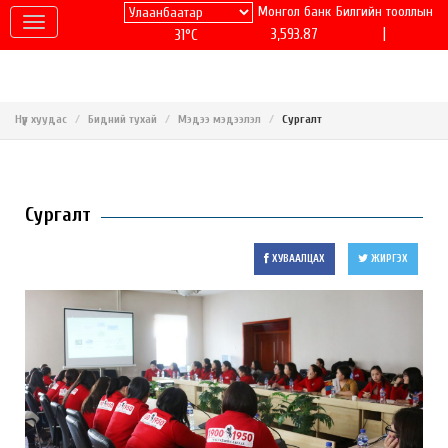
Монгол банк
Билгийн тооллын
|
3,593.87
31°C
Нүүр хуудас
Бидний тухай
Мэдээ мэдээлэл
Сургалт
Сургалт
ХУВААЛЦАХ
ЖИРГЭХ