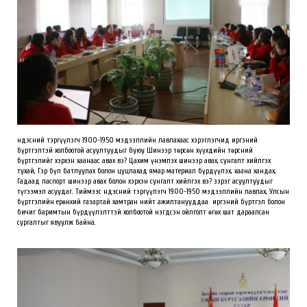
Үндэсний тэргүүлэгч 1900-1950 мэдээллийн лавлахаас хэрэглэгчид иргэний
бүртгэлтэй холбоотой асуултуудыг буюу Шинээр төрсөн хүүхдийн төрсний
бүртгэлийг хэрхэн хаанаас авах вэ? Цахим үнэмлэх шинээр авах, сунгалт хийлгэх
тухай, Гэр бүл батлуулах болон цуцлахад ямар материал бүрдүүлэх, хаана хандах,
Гадаад паспорт шинээр авах болон хэрхэн сунгалт хийлгэх вэ? зэрэг асуултуудыг
түгээмэл асуудаг. Тиймээс Үндэсний тэргүүлэгч 1900-1950 мэдээллийн лавлах, Улсын
бүртгэлийн ерөнхий газартай хамтран нийт ажилтанууддаа иргэний бүртгэл болон
бичиг баримтын бүрдүүлэлттэй холбоотой нэгдсэн ойлголт өгөх шат дараалсан
сургалтыг явуулж байна.