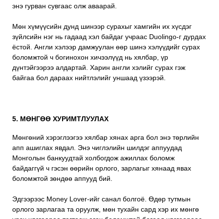
энэ гурван сувгаас олж аваарай.
Мөн хүмүүсийн дунд шинээр сурахыг хамгийн их хүсдэг
зүйлсийн нэг нь гадаад хэл байдаг учраас
Duolingo
-г дурдах
ёстой. Англи хэлээр дамжуулан өөр шинэ хэлүүдийг сурах
боломжтой ч богинохон хичээлүүд нь хялбар, үр
дүнтэйгээрээ алдартай. Харин англи хэлийг сурах гэж
байгаа бол дараах нийтлэлийг уншаад үзээрэй.
5. МӨНГӨӨ ХУРИМТЛУУЛАХ
Мөнгөний хэрэглээгээ хялбар хянах арга бол энэ төрлийн
апп ашиглах явдал. Энэ чиглэлийн шилдэг аппуудад
Монголын банкуудтай холбогдож ажиллах боломж
байдаггүй ч гэсэн өөрийн орлого, зарлагыг хянаад явах
боломжтой зөндөө аппууд бий.
Эдгээрээс
Money Lover
-ийг санал болгоё. Өдөр тутмын
орлого зарлагаа та оруулж, мөн тухайн сард хэр их мөнгө