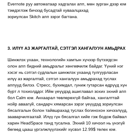
Evernote руу автоматаар хадгалах апп, мөн зурган дээр юм
тэмдэглэж бичээд бусадтай хуваалцахад
зориулсан
Skitch
апп зэрэг багтана.
3. ИЛҮҮ АЗ ЖАРГАЛТАЙ, СЭТГЭЛ ХАНГАЛУУН АМЬДРАХ
Шинжлэх ухаан, технологийн хамтын хүчээр бүтээгдсэн
олон апп бидний амьдралыг хөнгөвчилж байдаг. Үүний нэг
хэсэг нь сэтгэл судлалын шинжлэх ухаанд тулгуурласан
илүү аз жаргалтай, сэтгэл хангалуун амьдрахад туслах
аппууд билээ. Стресс, бухимдал, гуниж гутарсан өдрүүд хүн
бүрт л тохиолддог. Ийм үеүүдэд ашиглавал зохих эхний апп
бол
Calm
юм. Анхаарал төвлөрөхгүй байгаа, хангалттай
нойр аваагүй, сандарч хямарсан зэрэг үеүүдэд зориулсан
бясалгалын болон тайвшрахад туслах богинохон хичээлүүд,
зааварчилгаатай. Илүү гүн бясалгал хийе гэж бодож байвал
харин
HeadSpace
танд тусална. Эхний 10 хичээл нь үнэгүй
бөгөөд цааш үргэлжлүүлэхийг хүсвэл 12.99$ төлөх юм.