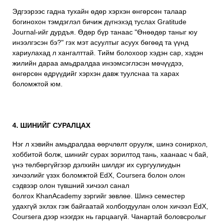
Эдгээрээс гадна тухайн өдөр хэрхэн өнгөрсөн талаар
богинохон тэмдэглэл бичиж дүгнэхэд туслах
Gratitude
Journal
-ийг дурдъя. Өдөр бүр танаас "Өнөөдөр таныг юу
инээлгэсэн бэ?" гэх мэт асуултыг асуух бөгөөд та үүнд
хариулахад л хангалттай. Тийм болохоор хэдэн сар, хэдэн
жилийн дараа амьдралдаа инээмсэглэсэн мөчүүдээ,
өнгөрсөн өдрүүдийг хэрхэн давж туулснаа та харах
боломжтой юм.
4. ШИНИЙГ СУРАЛЦАХ
Нэг л хэвийн амьдралдаа өөрчлөлт оруулж, шинэ сонирхол,
хоббитой болж, шинийг сурах зорилтод тань, хаанаас ч бай,
үнэ төлбөргүйгээр дэлхийн шилдэг их сургуулиудын
хичээлийг үзэх боломжтой
EdX
,
Coursera
болон олон
сэдвээр олон түвшний хичээл санал
болгох
KhanAcademy
зэргийг зөвлөе. Шинэ семестер
удахгүй эхлэх гэж байгаатай холбогдуулан олон хичээл EdX,
Coursera дээр нээгдэх нь гарцаагүй. Чанартай боловсролыг