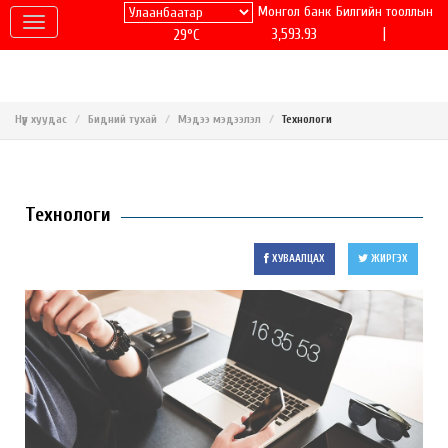
Монгол банк
Билгийн тооллын
|
3,593.93
29°C
Нүүр хуудас
Бидний тухай
Мэдээ мэдээлэл
Технологи
Технологи
ХУВААЛЦАХ
ЖИРГЭХ