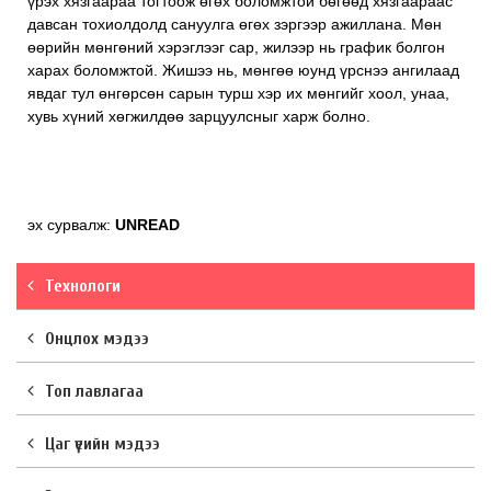
үрэх хязгаараа тогтоож өгөх боломжтой бөгөөд хязгаараас
давсан тохиолдолд сануулга өгөх зэргээр ажиллана. Мөн
өөрийн мөнгөний хэрэглээг сар, жилээр нь график болгон
харах боломжтой. Жишээ нь, мөнгөө юунд үрснээ ангилаад
явдаг тул өнгөрсөн сарын турш хэр их мөнгийг хоол, унаа,
хувь хүний хөгжилдөө зарцуулсныг харж болно.
эх сурвалж:
UNREAD
Технологи
Онцлох мэдээ
Топ лавлагаа
Цаг үеийн мэдээ