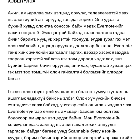
ХЭВШҮҮЛЭХ
Ажил, амьдралаа эмх цэгцэнд оруулж, төлөвлөгөөтэй явах
нь олон хүний эн тэргүүнд тавьдаг зорилт. Энэ удаа та
бүхний хувьд олонтаа сонссон байж мэдэх
Evernote
-ийг
дахин онцолъё. Эмх цэгцтэй байхад төлөвлөлтөөс гадна
бичиг баримт, нууц үг, хэрэгтэй тоонууд, элдэв зураг гэх мэт
олон зүйлсийг цэгцэнд оруулах даалгавар багтана. Evernote
танд хийх зүйлсийн жагсаалт гаргах, вэбээр хэсэж явахдаа
таарсан хэрэгтэй зүйлсээ нэг товч дараад хадгалах, янз
бүрийн баримт бичиг оруулах, ангилах, бусадтай хуваалцах
гэх мэт тоо томшгүй олон гайхалтай боломжийг олгодог
билээ.
Гэхдээ олон функцтай учраас тэр болгон хүмүүс тултал нь
ашиглаж чадахгүй байх нь элбэг. Олон хүмүүсийн бичсэн
сэтгэгдлээс харж байхад, үнэхээр сайн ашиглаж чадвал яаж
Evernote-гүйгээр өмнө нь амьдарч байсан юм бол гэж
бодохоор амьдрал цэгцэрдэг байна. Мөн Evernote-ийн
хөгжүүлэгчдээс хамтад нь ашиглавал зохих аппуудыг
гаргасан байдаг бөгөөд үүнд
Scannable
буюу нэрийн
хуудас, баримт бичиг зэргийг өндөр чанартайгаар скан хийж