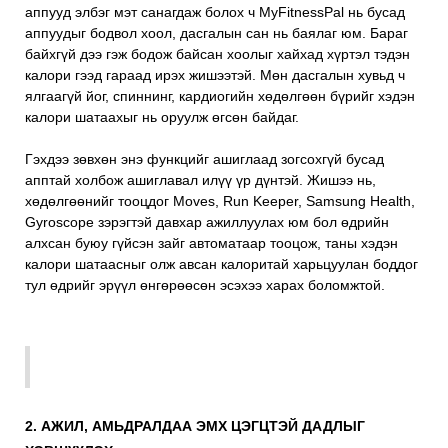
аппууд элбэг мэт санагдаж болох ч MyFitnessPal нь бусад
аппуудыг бодвол хоол, дасгалын сан нь баялаг юм. Бараг
байхгүй дээ гэж бодож байсан хоолыг хайхад хүртэл тэдэн
калори гээд гараад ирэх жишээтэй. Мөн дасгалын хувьд ч
ялгаагүй йог, спиннинг, кардиогийн хөдөлгөөн бүрийг хэдэн
калори шатаахыг нь оруулж өгсөн байдаг.
Гэхдээ зөвхөн энэ функцийг ашиглаад зогсохгүй бусад
апптай холбож ашиглавал илүү үр дүнтэй. Жишээ нь,
хөдөлгөөнийг тооцдог Moves, Run Keeper, Samsung Health,
Gyroscope зэрэгтэй давхар ажиллуулах юм бол өдрийн
алхсан буюу гүйсэн зайг автоматаар тооцож, таны хэдэн
калори шатаасныг олж авсан калоритай харьцуулан боддог
тул өдрийг эрүүл өнгөрөөсөн эсэхээ харах боломжтой.
2. АЖИЛ, АМЬДРАЛДАА ЭМХ ЦЭГЦТЭЙ ДАДЛЫГ