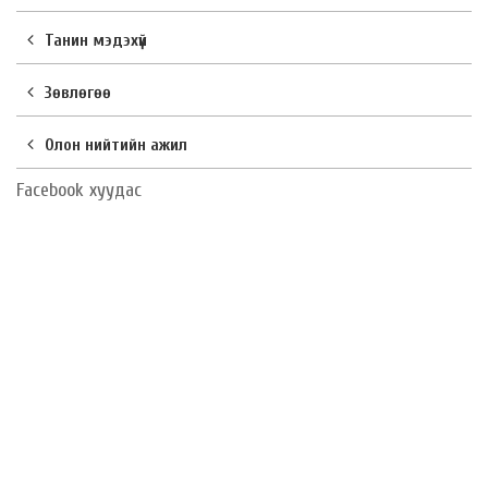
Танин мэдэхүй
Зөвлөгөө
Олон нийтийн ажил
Facebook хуудас