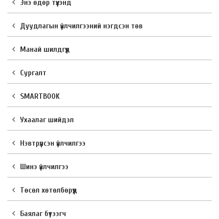
Энэ өдөр түүхэнд
Дуудлагын үйлчилгээний нэгдсэн төв
Манай шилдгүүд
Сургалт
SMARTBOOK
Ухаалаг шийдэл
Нэвтрүүлсэн үйлчилгээ
Шинэ үйлчилгээ
Төсөл хөтөлбөрүүд
Баялаг бүтээгч