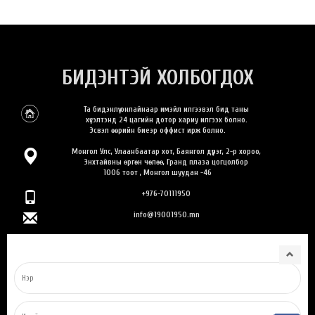
БИДЭНТЭЙ ХОЛБОГДОХ
Та бидэнлүү онлайнаар имэйл илгээвэл бид таны
хүсэлтэнд 24 цагийн дотор хариу илгээх болно.
Эсвэл өөрийн биеэр оффист ирж болно.
Монгол Улс, Улаанбаатар хот, Баянгол дүүрэг, 2-р хороо,
Энхтайвны өргөн чөлөө, Гранд плаза цогцолбор
1006 тоот , Монгол шуудан -46
+976-70111950
info@19001950.mn