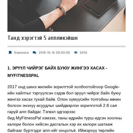
Танд хэрэгтэй 5 аппликэйшн
Технологи
2018-10-16 00:00:00
6056
1. ЭРҮҮЛ ЧИЙРЭГ БАЙХ БУЮУ ЖИНГЭЭ ХАСАХ -
MYFITNESSPAL
2017 онд шинэ жилийн зорилттой холбоотойгоор Google-
ийн хайлтыг тэргүүлсэн сэдэв бол эрүүл чийрэг байх буюу
жингээ хасах тухай байв. Олон хүмүүсийн толгойны өвчин
болсон энэхүү асуудлыг шийдвэрлэх зорилготой 2.8 сая
гаруй апп байдаг. Тэгвэл эдгээрээс
бид
MyFitnessPal
хэмээх, таны өдрийн турш идсэн хоолны
калори болон хийсэн дасгалын хэр их калори шатааж
байгааг бүртгэдэг апп-ийг онцолъё. Иймэрхүү төрлийн