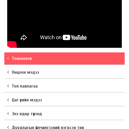
Технологи
Онцлох мэдээ
Топ лавлагаа
Цаг үеийн мэдээ
Энэ өдөр түүхэнд
Дуудлагын үйлчилгээний нэгдсэн төв