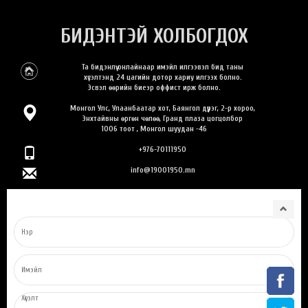
БИДЭНТЭЙ ХОЛБОГДОХ
Та бидэнлүү онлайнаар имэйл илгээвэл бид таны
хүсэлтэнд 24 цагийн дотор хариу илгээх болно.
Эсвэл өөрийн биеэр оффист ирж болно.
Монгол Улс, Улаанбаатар хот, Баянгол дүүрэг, 2-р хороо,
Энхтайвны өргөн чөлөө, Гранд плаза цогцолбор
1006 тоот , Монгол шуудан -46
+976-70111950
info@19001950.mn