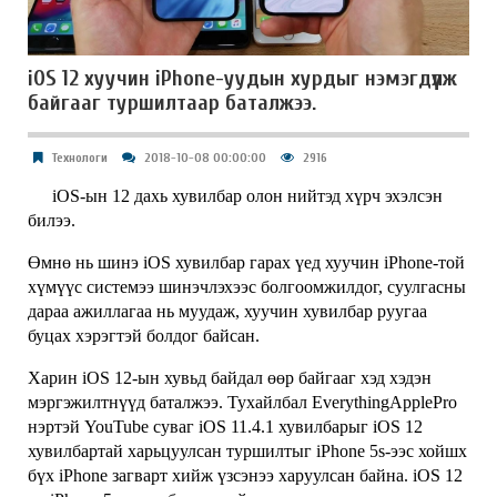
iOS 12 хуучин iPhone-уудын хурдыг нэмэгдүүлж
байгааг туршилтаар баталжээ.
Технологи
2018-10-08 00:00:00
2916
iOS-ын 12 дахь хувилбар олон нийтэд хүрч эхэлсэн
билээ.
Өмнө нь шинэ iOS хувилбар гарах үед хуучин iPhone-той
хүмүүс системээ шинэчлэхээс болгоомжилдог, суулгасны
Apple
дараа ажиллагаа нь муудаж, хуучин хувилбар руугаа
компани
буцах хэрэгтэй болдог байсан.
iOS
12-
Харин iOS 12-ын хувьд байдал өөр байгааг хэд хэдэн
ын
мэргэжилтнүүд баталжээ. Тухайлбал EverythingApplePro
гол
нэртэй YouTube суваг iOS 11.4.1 хувилбарыг iOS 12
давуу
хувилбартай харьцуулсан туршилтыг iPhone 5s-ээс хойшх
тал
бүх iPhone загварт хийж үзсэнээ харуулсан байна. iOS 12
нь