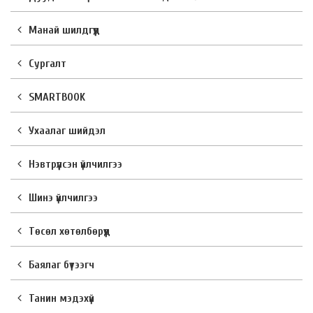
Манай шилдгүүд
Сургалт
SMARTBOOK
Ухаалаг шийдэл
Нэвтрүүлсэн үйлчилгээ
Шинэ үйлчилгээ
Төсөл хөтөлбөрүүд
Баялаг бүтээгч
Танин мэдэхүй