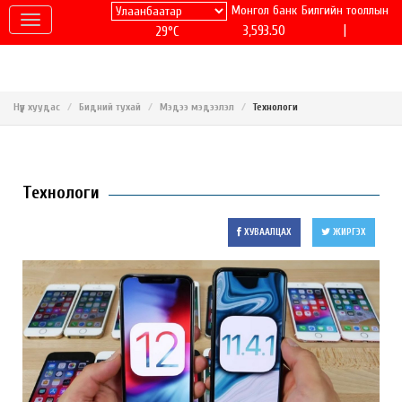
Монгол банк
Билгийн тооллын
|
3,593.50
29°C
Нүүр хуудас
Бидний тухай
Мэдээ мэдээлэл
Технологи
Технологи
ХУВААЛЦАХ
ЖИРГЭХ