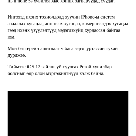
нь iPhone 5s хувилбараас хойшх загваруудад суудаг.
хурдтай,
оновчтой
Ингэхэд ихэнх тохиолдолд хуучин iPhone-ы систем
ажиллагаа
ачааллах хугацаа, апп нээх хугацаа, камер нээгдэх хугацаа
гэж
гээд ихэнх үзүүлэлтүүд мэдэгдэхүйц хурдассан байгаа
мэдэгдэж
юм.
байсан.
Мөн баттерейн ашиглалт ч бага зэрэг уртассан тухай
дурджээ.
Тиймээс iOS 12 зайлшгүй суулгах ёстой хувилбар
болсныг өөр олон мэргэжилтнүүд хэлж байна.