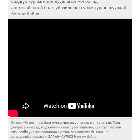
саадгүй хүргэж өгдөг дуудлагын жолоочид
аппликэйшнтэй болж үйлчилгээгээ улам түргэн шуурхай
болгож байна.
Бизнесийн аль ч салбарт сурталчилгаа ус, агаар мэт хэрэгтэй. Ганц
дуудлага хийгээд, мэдээллийн олон суваг ашиглаж, хүн бүрт өөрийн
бизнесийн үйл ажиллагаагаа сурталчлах боломжийг 19001950
мэдээллийн лавлахын ЗАРЫН СҮЛЖЭЭ олгож байна.