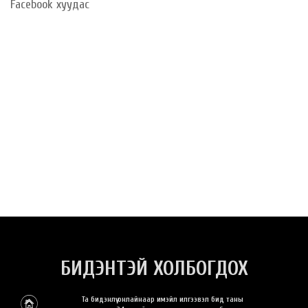
Facebook хуудас
БИДЭНТЭЙ ХОЛБОГДОХ
Та бидэнлүү онлайнаар имэйл илгээвэл бид таны