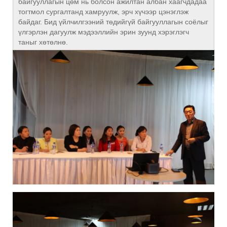
байгууллагын цөм нь болсон ажилтан албан хаагчдадаа
тогтмол сургалтанд хамруулж, эрч хүчээр цэнэглэж
байдаг. Бид үйлчилгээний төдийгүй байгууллагын соёлыг
үлгэрлэн дагуулж мэдээллийн эрин зуунд хэрэглэгч
таныг хөтөлнө.