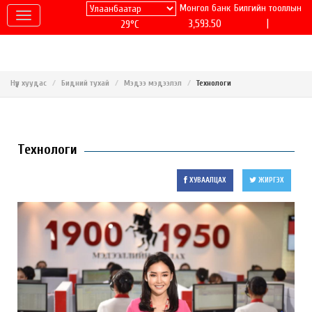
Монгол банк
Билгийн тооллын
|
3,593.50
29°C
Нүүр хуудас
Бидний тухай
Мэдээ мэдээлэл
Технологи
Технологи
ХУВААЛЦАХ
ЖИРГЭХ