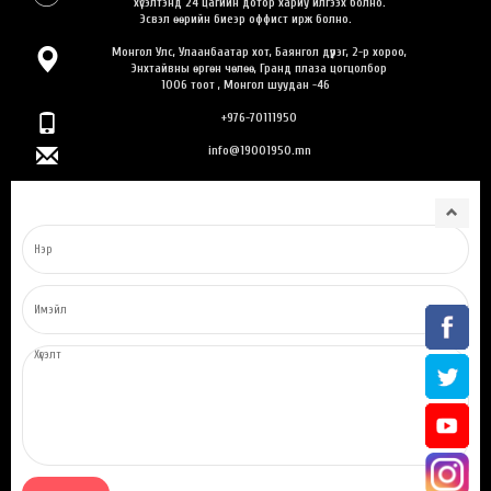
хүсэлтэнд 24 цагийн дотор хариу илгээх болно.
Эсвэл өөрийн биеэр оффист ирж болно.
Монгол Улс, Улаанбаатар хот, Баянгол дүүрэг, 2-р хороо,
Энхтайвны өргөн чөлөө, Гранд плаза цогцолбор
1006 тоот , Монгол шуудан -46
+976-70111950
info@19001950.mn