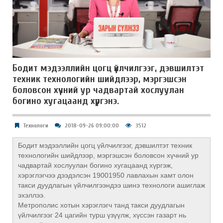
Бодит мэдээллийн цогц үйлчилгээг, дэвшилтэт
техник технологийн шийдлээр, мэргэшсэн
боловсон хүчний ур чадвартай хослуулан
богино хугацаанд хүргэнэ.
Технологи
2018-09-26 09:00:00
3512
Бодит мэдээллийн цогц үйлчилгээг, дэвшилтэт техник
технологийн шийдлээр, мэргэшсэн боловсон хүчний ур
чадвартай хослуулан богино хугацаанд хүргэж,
хэрэглэгчээ дээдэлсэн 19001950 лавлахын хамт олон
такси дуудлагын үйлчилгээндээ шинэ технологи ашиглаж
эхэллээ.
Метрополис хотын хэрэглэгч танд такси дуудлагын
үйлчилгээг 24 цагийн турш үзүүлж, хүссэн газарт нь