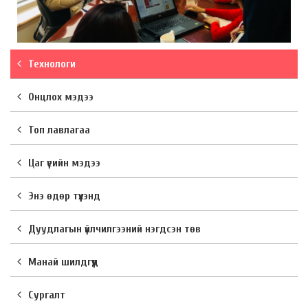
Технологи
Онцлох мэдээ
Топ лавлагаа
Цаг үеийн мэдээ
Энэ өдөр түүхэнд
Дуудлагын үйлчилгээний нэгдсэн төв
Манай шилдгүүд
Сургалт