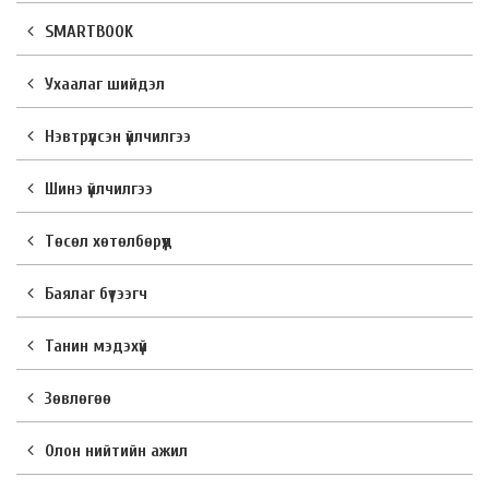
SMARTBOOK
Ухаалаг шийдэл
Нэвтрүүлсэн үйлчилгээ
Шинэ үйлчилгээ
Төсөл хөтөлбөрүүд
Баялаг бүтээгч
Танин мэдэхүй
Зөвлөгөө
Олон нийтийн ажил