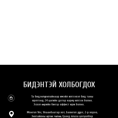
БИДЭНТЭЙ ХОЛБОГДОХ
Та бидэнлүү онлайнаар имэйл илгээвэл бид таны
хүсэлтэнд 24 цагийн дотор хариу илгээх болно.
Эсвэл өөрийн биеэр оффист ирж болно.
Монгол Улс, Улаанбаатар хот, Баянгол дүүрэг, 2-р хороо,
Энхтайвны өргөн чөлөө, Гранд плаза цогцолбор