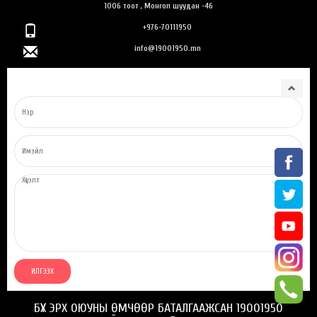
1006 тоот , Монгол шуудан -46
+976-70111950
info@19001950.mn
БҮХ ЭРХ ОЮУНЫ ӨМЧӨӨР БАТАЛГААЖСАН 19001950