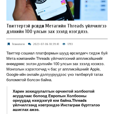
Твиттертэй өрсөлдөх Метагийн Threads үйлчилгээ
дэлхийн 100 улсын зах зээлд нээгдлээ.
Технологи
2023-07-06 10:39:41
1793
Твиттер сошиал платформын шууд өрсөлдөгч гэгдэж буй
Мета компанийн Threads үйлчилгээний аппликэйшнийг
өнөөдрөөс эхлэн дэлхийн 100 улсын зах зээлд нээжээ.
Монголын хэрэглэгчид ч бас уг аппликэйшнийг Apple,
Google-ийн онлайн дэлгүүрүүдээс үнэ төлбөргүй татах
боломжтой болсон байна.
Харин зохицуулалтын орчинтой холбоотой
асуудлаас болоод Европын Холбооны
орнуудад нээгдээгүй юм байна.Threads
үйлчилгээнд нэвтрэхдээ Инстаграм бүртгэлээ
ашиглах ажээ.