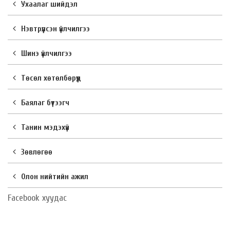
Ухаалаг шийдэл
Нэвтрүүлсэн үйлчилгээ
Шинэ үйлчилгээ
Төсөл хөтөлбөрүүд
Баялаг бүтээгч
Танин мэдэхүй
Зөвлөгөө
Олон нийтийн ажил
Facebook хуудас