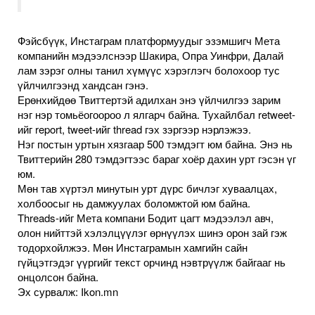
Фэйсбүүк, Инстаграм платформуудыг эзэмшигч Мета
компанийн мэдээлснээр Шакира, Опра Уинфри, Далай
лам зэрэг олны танил хүмүүс хэрэглэгч болохоор тус
үйлчилгээнд хандсан гэнэ.
Ерөнхийдөө Твиттертэй адилхан энэ үйлчилгээ зарим
нэг нэр томьёогоороо л ялгарч байна. Тухайлбал retweet-
ийг report, tweet-ийг thread гэх зэргээр нэрлэжээ.
Нэг постын уртын хязгаар 500 тэмдэгт юм байна. Энэ нь
Твиттерийн 280 тэмдэгтээс бараг хоёр дахин урт гэсэн үг
юм.
Мөн тав хүртэл минутын урт дүрс бичлэг хуваалцах,
холбоосыг нь дамжуулах боломжтой юм байна.
Threads-ийг Мета компани Бодит цагт мэдээлэл авч,
олон нийттэй хэлэлцүүлэг өрнүүлэх шинэ орон зай гэж
тодорхойлжээ. Мөн Инстаграмын хамгийн сайн
гүйцэтгэдэг үүргийг текст орчинд нэвтрүүлж байгааг нь
онцолсон байна.
Эх сурвалж: Ikon.mn