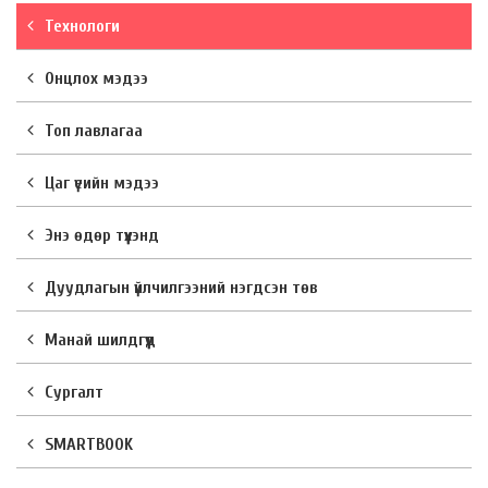
Технологи
Онцлох мэдээ
Топ лавлагаа
Цаг үеийн мэдээ
Энэ өдөр түүхэнд
Дуудлагын үйлчилгээний нэгдсэн төв
Манай шилдгүүд
Сургалт
SMARTBOOK