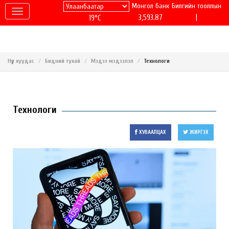
Монгол банк
Билгийн тооллын
|
3,593.87
19°C
Нүүр хуудас
Бидний тухай
Мэдээ мэдээлэл
Технологи
Технологи
ХУВААЛЦАХ
ЖИРГЭХ