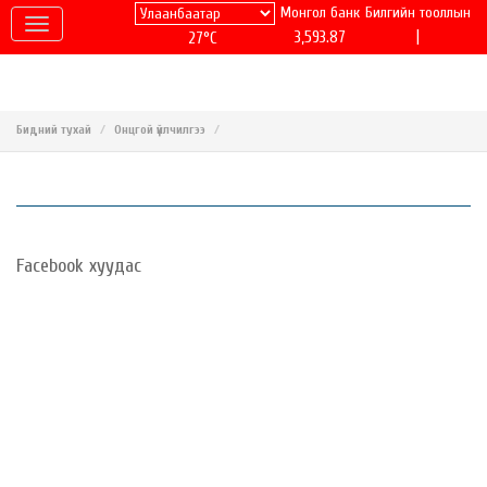
Монгол банк
Билгийн тооллын
|
3,593.87
27°C
Бидний тухай
Онцгой үйлчилгээ
Facebook хуудас